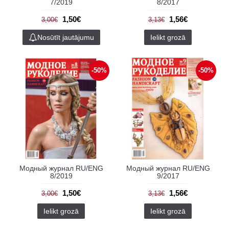
7/2019
8/2017
1,50€
1,56€
3,00€
3,13€
Nosūtīt jautājumu
Ielikt grozā
-50%
-50%
Модный журнал RU/ENG
Модный журнал RU/ENG
8/2019
9/2017
1,50€
1,56€
3,00€
3,13€
Ielikt grozā
Ielikt grozā