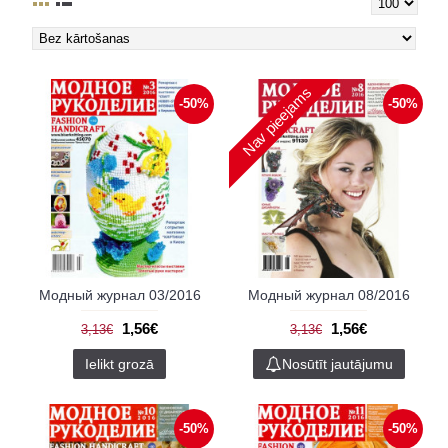
Nav pieejams
-50%
-50%
Модный журнал 03/2016
Модный журнал 08/2016
1,56€
1,56€
3,13€
3,13€
Ielikt grozā
Nosūtīt jautājumu
-50%
-50%