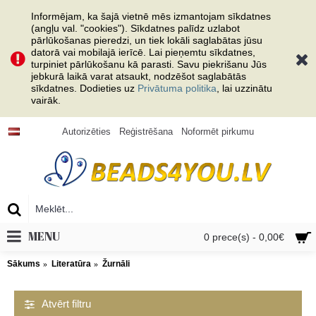
Informējam, ka šajā vietnē mēs izmantojam sīkdatnes
(angļu val. "cookies"). Sīkdatnes palīdz uzlabot
pārlūkošanas pieredzi, un tiek lokāli saglabātas jūsu
datorā vai mobilajā ierīcē. Lai pieņemtu sīkdatnes,
turpiniet pārlūkošanu kā parasti. Savu piekrišanu Jūs
jebkurā laikā varat atsaukt, nodzēšot saglabātās
sīkdatnes. Dodieties uz
Privātuma politika
, lai uzzinātu
vairāk.
Autorizēties
Reģistrēšana
Noformēt pirkumu
MENU
0 prece(s) - 0,00€
Sākums
Literatūra
Žurnāli
Atvērt filtru