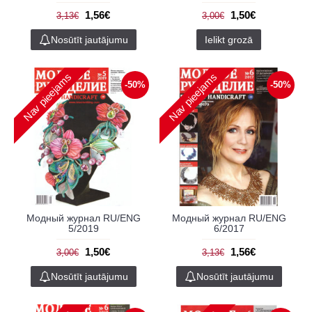
1,56€
1,50€
3,13€
3,00€
Nosūtīt jautājumu
Ielikt grozā
Nav pieejams
Nav pieejams
-50%
-50%
Модный журнал RU/ENG
Модный журнал RU/ENG
5/2019
6/2017
1,50€
1,56€
3,00€
3,13€
Nosūtīt jautājumu
Nosūtīt jautājumu