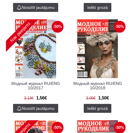
Nosūtīt jautājumu
Ielikt grozā
Nav pieejams
-50%
-50%
Модный журнал RU/ENG
Модный журнал RU/ENG
10/2017
10/2018
1,56€
1,50€
3,13€
3,00€
Nosūtīt jautājumu
Ielikt grozā
Nav pieejams
-50%
-50%