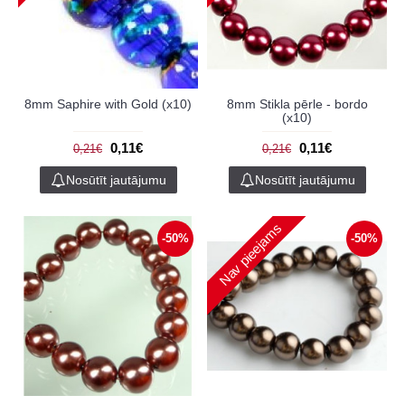
8mm Saphire with Gold (x10)
8mm Stikla pērle - bordo
(x10)
0,11€
0,11€
0,21€
0,21€
Nosūtīt jautājumu
Nosūtīt jautājumu
Nav pieejams
-50%
-50%