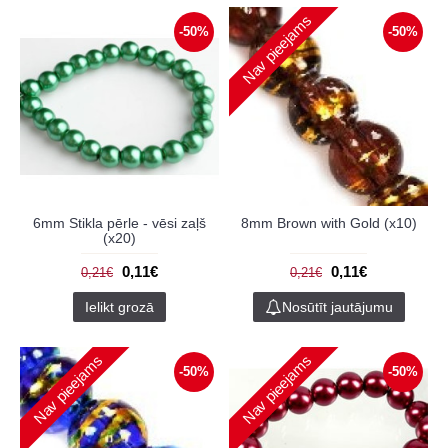
Nav pieejams
-50%
-50%
6mm Stikla pērle - vēsi zaļš
8mm Brown with Gold (x10)
(x20)
0,11€
0,11€
0,21€
0,21€
Ielikt grozā
Nosūtīt jautājumu
Nav pieejams
Nav pieejams
-50%
-50%