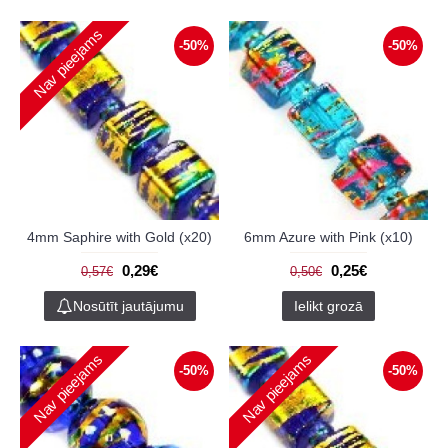
Nav pieejams
-50%
-50%
4mm Saphire with Gold (x20)
6mm Azure with Pink (x10)
0,29€
0,25€
0,57€
0,50€
Nosūtīt jautājumu
Ielikt grozā
Nav pieejams
Nav pieejams
-50%
-50%