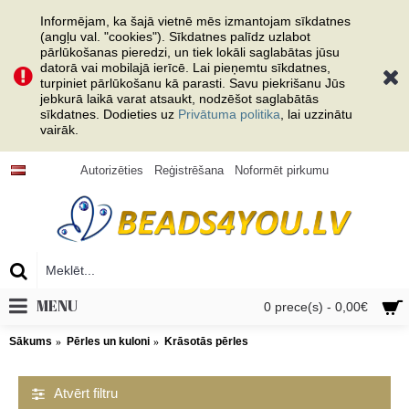
Informējam, ka šajā vietnē mēs izmantojam sīkdatnes
(angļu val. "cookies"). Sīkdatnes palīdz uzlabot
pārlūkošanas pieredzi, un tiek lokāli saglabātas jūsu
datorā vai mobilajā ierīcē. Lai pieņemtu sīkdatnes,
turpiniet pārlūkošanu kā parasti. Savu piekrišanu Jūs
jebkurā laikā varat atsaukt, nodzēšot saglabātās
sīkdatnes. Dodieties uz
Privātuma politika
, lai uzzinātu
vairāk.
Autorizēties
Reģistrēšana
Noformēt pirkumu
MENU
0 prece(s) - 0,00€
Sākums
Pērles un kuloni
Krāsotās pērles
Atvērt filtru