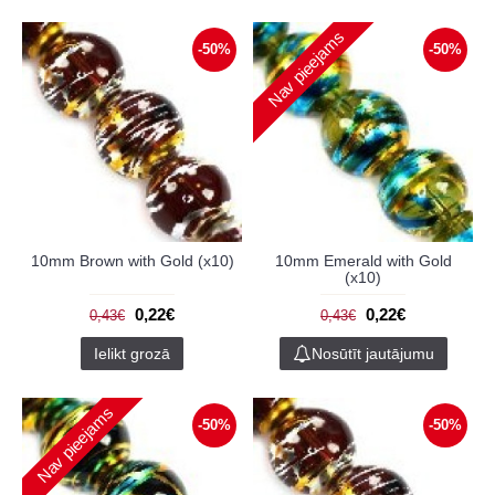
Nav pieejams
-50%
-50%
10mm Brown with Gold (x10)
10mm Emerald with Gold
(x10)
0,22€
0,22€
0,43€
0,43€
Ielikt grozā
Nosūtīt jautājumu
Nav pieejams
-50%
-50%