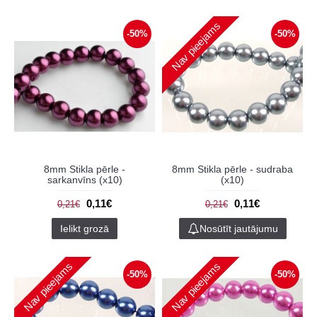
Nav pieejams
-50%
-50%
8mm Stikla pērle -
8mm Stikla pērle - sudraba
sarkanvīns (x10)
(x10)
0,11€
0,11€
0,21€
0,21€
Ielikt grozā
Nosūtīt jautājumu
Nav pieejams
Nav pieejams
-50%
-50%