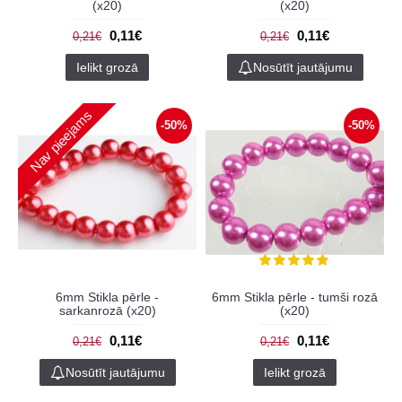
(x20)
(x20)
0,11€
0,11€
0,21€
0,21€
Ielikt grozā
Nosūtīt jautājumu
Nav pieejams
-50%
-50%
6mm Stikla pērle -
6mm Stikla pērle - tumši rozā
sarkanrozā (x20)
(x20)
0,11€
0,11€
0,21€
0,21€
Nosūtīt jautājumu
Ielikt grozā