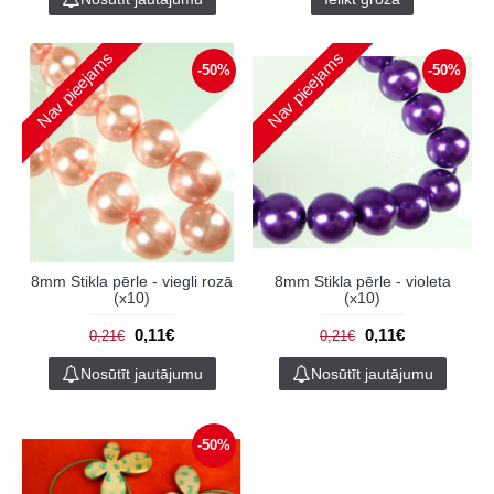
Nav pieejams
Nav pieejams
-50%
-50%
8mm Stikla pērle - viegli rozā
8mm Stikla pērle - violeta
(x10)
(x10)
0,11€
0,11€
0,21€
0,21€
Nosūtīt jautājumu
Nosūtīt jautājumu
-50%