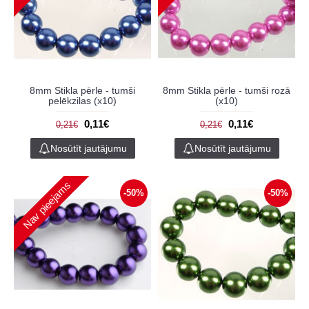
8mm Stikla pērle - tumši
8mm Stikla pērle - tumši rozā
pelēkzilas (x10)
(x10)
0,11€
0,11€
0,21€
0,21€
Nosūtīt jautājumu
Nosūtīt jautājumu
Nav pieejams
-50%
-50%