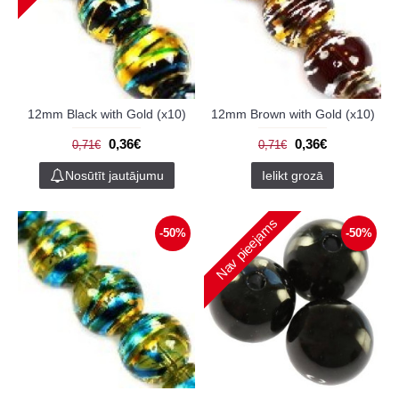
12mm Black with Gold (x10)
12mm Brown with Gold (x10)
0,36€
0,36€
0,71€
0,71€
Nosūtīt jautājumu
Ielikt grozā
Nav pieejams
-50%
-50%