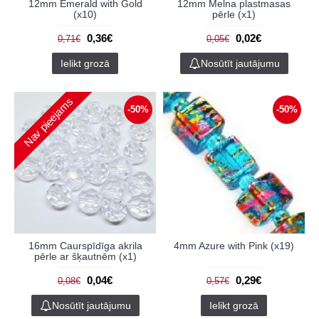
12mm Emerald with Gold
12mm Melna plastmasas
(x10)
pērle (x1)
0,36€
0,02€
0,71€
0,05€
Ielikt grozā
Nosūtīt jautājumu
Nav pieejams
-50%
-50%
16mm Caurspīdīga akrila
4mm Azure with Pink (x19)
pērle ar šķautnēm (x1)
0,04€
0,29€
0,08€
0,57€
Nosūtīt jautājumu
Ielikt grozā