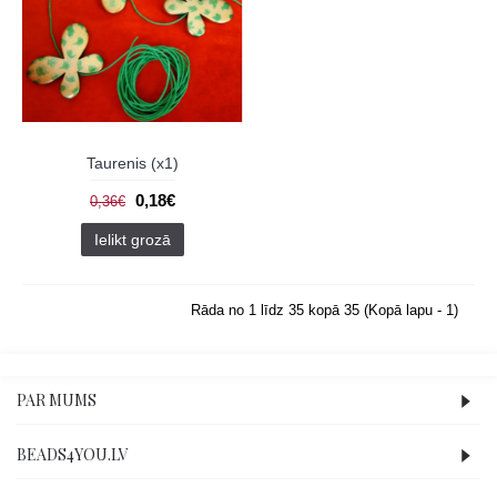
Taurenis (x1)
0,18€
0,36€
Ielikt grozā
Rāda no 1 līdz 35 kopā 35 (Kopā lapu - 1)
PAR MUMS
BEADS4YOU.LV