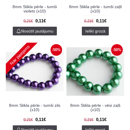
8mm Stikla pērle - tumši
8mm Stikla pērle - tumši zaļš
violets (x10)
(x10)
0,11€
0,11€
0,21€
0,21€
Nosūtīt jautājumu
Ielikt grozā
Nav pieejams
-50%
-50%
8mm Stikla pērle - tumši zils
8mm Stikla pērle - vēsi zaļš
(x10)
(x10)
0,11€
0,11€
0,21€
0,21€
Nosūtīt jautājumu
Ielikt grozā