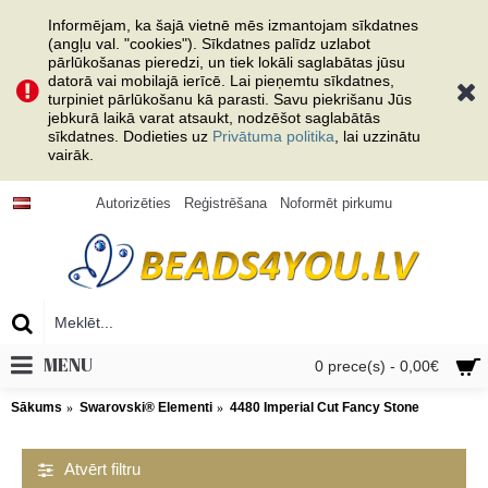
Informējam, ka šajā vietnē mēs izmantojam sīkdatnes
(angļu val. "cookies"). Sīkdatnes palīdz uzlabot
pārlūkošanas pieredzi, un tiek lokāli saglabātas jūsu
datorā vai mobilajā ierīcē. Lai pieņemtu sīkdatnes,
turpiniet pārlūkošanu kā parasti. Savu piekrišanu Jūs
jebkurā laikā varat atsaukt, nodzēšot saglabātās
sīkdatnes. Dodieties uz
Privātuma politika
, lai uzzinātu
vairāk.
Autorizēties
Reģistrēšana
Noformēt pirkumu
MENU
0 prece(s) - 0,00€
Sākums
Swarovski® Elementi
4480 Imperial Cut Fancy Stone
Atvērt filtru