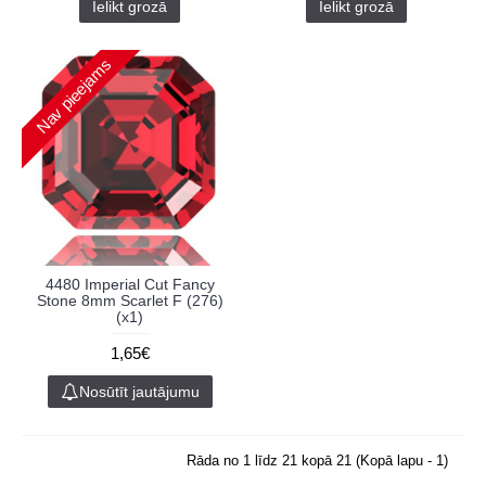
Ielikt grozā
Ielikt grozā
Nav pieejams
4480 Imperial Cut Fancy
Stone 8mm Scarlet F (276)
(x1)
1,65€
Nosūtīt jautājumu
Rāda no 1 līdz 21 kopā 21 (Kopā lapu - 1)