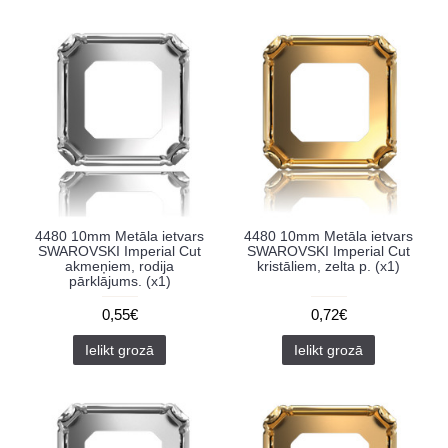
4480 10mm Metāla ietvars
4480 10mm Metāla ietvars
SWAROVSKI Imperial Cut
SWAROVSKI Imperial Cut
akmeņiem, rodija
kristāliem, zelta p. (x1)
pārklājums. (x1)
0,55€
0,72€
Ielikt grozā
Ielikt grozā