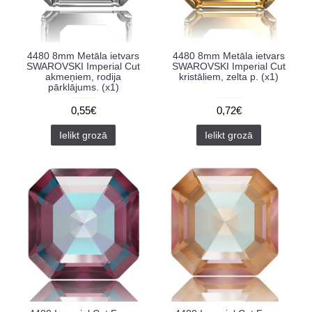
4480 8mm Metāla ietvars
4480 8mm Metāla ietvars
SWAROVSKI Imperial Cut
SWAROVSKI Imperial Cut
akmeņiem, rodija
kristāliem, zelta p. (x1)
pārklājums. (x1)
0,55€
0,72€
Ielikt grozā
Ielikt grozā