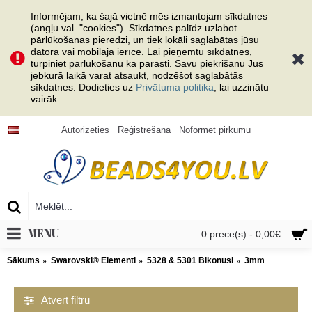
Informējam, ka šajā vietnē mēs izmantojam sīkdatnes
(angļu val. "cookies"). Sīkdatnes palīdz uzlabot
pārlūkošanas pieredzi, un tiek lokāli saglabātas jūsu
datorā vai mobilajā ierīcē. Lai pieņemtu sīkdatnes,
turpiniet pārlūkošanu kā parasti. Savu piekrišanu Jūs
jebkurā laikā varat atsaukt, nodzēšot saglabātās
sīkdatnes. Dodieties uz
Privātuma politika
, lai uzzinātu
vairāk.
Autorizēties
Reģistrēšana
Noformēt pirkumu
MENU
0 prece(s) - 0,00€
Sākums
Swarovski® Elementi
5328 & 5301 Bikonusi
3mm
Atvērt filtru