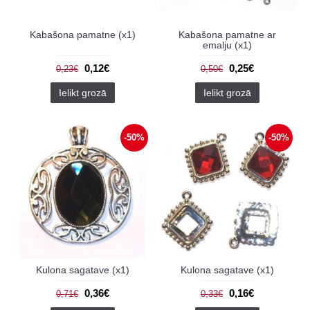
Kabašona pamatne (x1)
Kabašona pamatne ar
emalju (x1)
0,12€
0,25€
0,23€
0,50€
Ielikt grozā
Ielikt grozā
-50%
-50%
Kulona sagatave (x1)
Kulona sagatave (x1)
0,36€
0,16€
0,71€
0,33€