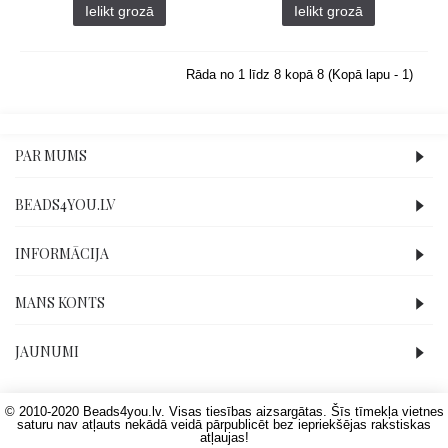
Ielikt grozā
Ielikt grozā
Rāda no 1 līdz 8 kopā 8 (Kopā lapu - 1)
PAR MUMS
BEADS4YOU.LV
INFORMĀCIJA
MANS KONTS
JAUNUMI
© 2010-2020 Beads4you.lv. Visas tiesības aizsargātas. Šīs tīmekļa vietnes
saturu nav atļauts nekādā veidā pārpublicēt bez iepriekšējas rakstiskas
atļaujas!