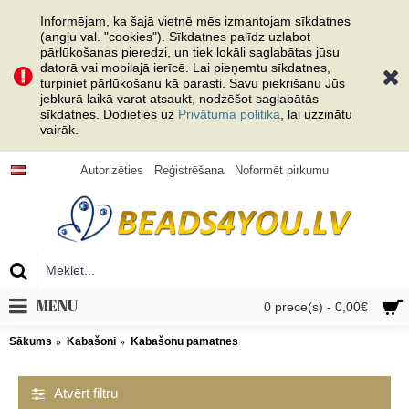
Informējam, ka šajā vietnē mēs izmantojam sīkdatnes
(angļu val. "cookies"). Sīkdatnes palīdz uzlabot
pārlūkošanas pieredzi, un tiek lokāli saglabātas jūsu
datorā vai mobilajā ierīcē. Lai pieņemtu sīkdatnes,
turpiniet pārlūkošanu kā parasti. Savu piekrišanu Jūs
jebkurā laikā varat atsaukt, nodzēšot saglabātās
sīkdatnes. Dodieties uz
Privātuma politika
, lai uzzinātu
vairāk.
Autorizēties
Reģistrēšana
Noformēt pirkumu
MENU
0 prece(s) - 0,00€
Sākums
Kabašoni
Kabašonu pamatnes
Atvērt filtru