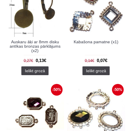
Auskaru āķi ar 8mm disku
Kabašona pamatne (x1)
antīkas bronzas pārklājums
(x2)
0,13€
0,07€
0,27€
0,14€
Ielikt grozā
Ielikt grozā
-50%
-50%