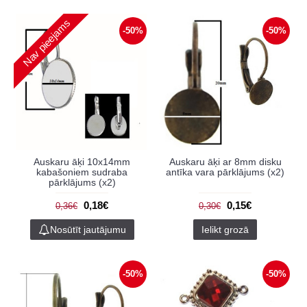
Nav pieejams
-50%
-50%
Auskaru āķi 10x14mm
Auskaru āķi ar 8mm disku
kabašoniem sudraba
antīka vara pārklājums (x2)
pārklājums (x2)
0,18€
0,15€
0,36€
0,30€
Nosūtīt jautājumu
Ielikt grozā
-50%
-50%