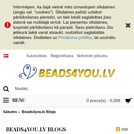
Informējam, ka šajā vietnē mēs izmantojam sīkdatnes
(angļu val. "cookies"). Sīkdatnes palīdz uzlabot
pārlūkošanas pieredzi, un tiek lokāli saglabātas jūsu
datorā vai mobilajā ierīcē. Lai pieņemtu sīkdatnes,
turpiniet pārlūkošanu kā parasti. Savu piekrišanu Jūs
jebkurā laikā varat atsaukt, nodzēšot saglabātās
sīkdatnes. Dodieties uz
Privātuma politika
, lai uzzinātu
vairāk.
Autorizēties
Reģistrēšana
Noformēt pirkumu
MENU
0 prece(s) - 0,00€
Sākums
Beads4you.lv Blogs
BEADS4YOU.LV BLOGS
RSS