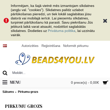
Informējam, ka šajā vietnē mēs izmantojam sīkdatnes
(angļu val. "cookies"). Sīkdatnes palīdz uzlabot
pārlūkošanas pieredzi, un tiek lokāli saglabātas jūsu
datorā vai mobilajā ierīcē. Lai pieņemtu sīkdatnes,
turpiniet pārlūkošanu kā parasti. Savu piekrišanu Jūs
jebkurā laikā varat atsaukt, nodzēšot saglabātās
sīkdatnes. Dodieties uz
Privātuma politika
, lai uzzinātu
vairāk.
Autorizēties
Reģistrēšana
Noformēt pirkumu
MENU
0 prece(s) - 0,00€
Sākums
Pirkumu grozs
PIRKUMU GROZS