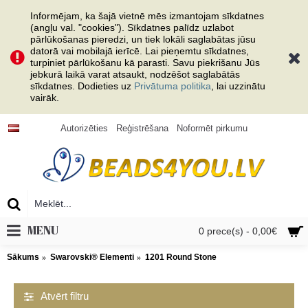
Informējam, ka šajā vietnē mēs izmantojam sīkdatnes
(angļu val. "cookies"). Sīkdatnes palīdz uzlabot
pārlūkošanas pieredzi, un tiek lokāli saglabātas jūsu
datorā vai mobilajā ierīcē. Lai pieņemtu sīkdatnes,
turpiniet pārlūkošanu kā parasti. Savu piekrišanu Jūs
jebkurā laikā varat atsaukt, nodzēšot saglabātās
sīkdatnes. Dodieties uz
Privātuma politika
, lai uzzinātu
vairāk.
Autorizēties
Reģistrēšana
Noformēt pirkumu
MENU
0 prece(s) - 0,00€
Sākums
Swarovski® Elementi
1201 Round Stone
Atvērt filtru