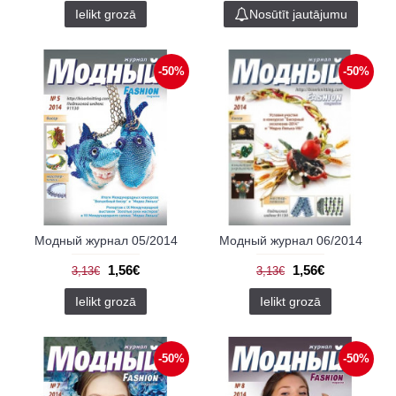
Ielikt grozā
Nosūtīt jautājumu
-50%
-50%
Модный журнал 05/2014
Модный журнал 06/2014
1,56€
1,56€
3,13€
3,13€
Ielikt grozā
Ielikt grozā
-50%
-50%