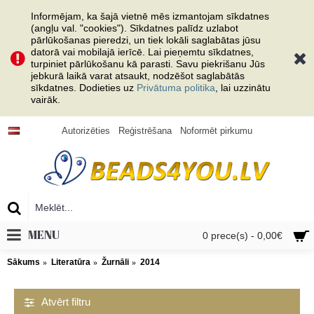
Informējam, ka šajā vietnē mēs izmantojam sīkdatnes
(angļu val. "cookies"). Sīkdatnes palīdz uzlabot
pārlūkošanas pieredzi, un tiek lokāli saglabātas jūsu
datorā vai mobilajā ierīcē. Lai pieņemtu sīkdatnes,
turpiniet pārlūkošanu kā parasti. Savu piekrišanu Jūs
jebkurā laikā varat atsaukt, nodzēšot saglabātās
sīkdatnes. Dodieties uz
Privātuma politika
, lai uzzinātu
vairāk.
Autorizēties
Reģistrēšana
Noformēt pirkumu
MENU
0 prece(s) - 0,00€
Sākums
Literatūra
Žurnāli
2014
Atvērt filtru