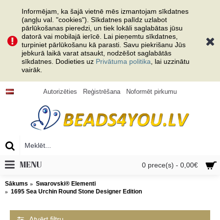
Informējam, ka šajā vietnē mēs izmantojam sīkdatnes
(angļu val. "cookies"). Sīkdatnes palīdz uzlabot
pārlūkošanas pieredzi, un tiek lokāli saglabātas jūsu
datorā vai mobilajā ierīcē. Lai pieņemtu sīkdatnes,
turpiniet pārlūkošanu kā parasti. Savu piekrišanu Jūs
jebkurā laikā varat atsaukt, nodzēšot saglabātās
sīkdatnes. Dodieties uz
Privātuma politika
, lai uzzinātu
vairāk.
Autorizēties
Reģistrēšana
Noformēt pirkumu
MENU
0 prece(s) - 0,00€
Sākums
Swarovski® Elementi
1695 Sea Urchin Round Stone Designer Edition
Atvērt filtru