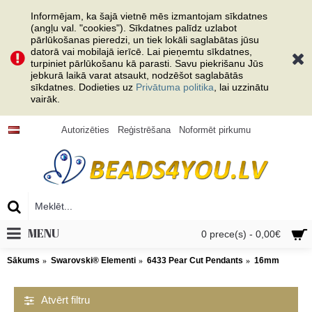
Informējam, ka šajā vietnē mēs izmantojam sīkdatnes
(angļu val. "cookies"). Sīkdatnes palīdz uzlabot
pārlūkošanas pieredzi, un tiek lokāli saglabātas jūsu
datorā vai mobilajā ierīcē. Lai pieņemtu sīkdatnes,
turpiniet pārlūkošanu kā parasti. Savu piekrišanu Jūs
jebkurā laikā varat atsaukt, nodzēšot saglabātās
sīkdatnes. Dodieties uz
Privātuma politika
, lai uzzinātu
vairāk.
Autorizēties
Reģistrēšana
Noformēt pirkumu
MENU
0 prece(s) - 0,00€
Sākums
Swarovski® Elementi
6433 Pear Cut Pendants
16mm
Atvērt filtru