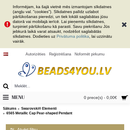
Informējam, ka šajā vietnē mēs izmantojam sīkdatnes
(angļu val. "cookies"). Sīkdatnes palīdz uzlabot
pārlūkošanas pieredzi, un tiek lokāli saglabātas jūsu
datorā vai mobilajā ierīcē. Lai pieņemtu sīkdatnes,
turpiniet pārlūkošanu kā parasti. Savu piekrišanu Jūs
jebkurā laikā varat atsaukt, nodzēšot saglabātās
sīkdatnes. Dodieties uz
Privātuma politika
, lai uzzinātu
vairāk.
Autorizēties
Reģistrēšana
Noformēt pirkumu
MENU
0 prece(s) - 0,00€
Sākums
Swarovski® Elementi
6565 Metallic Cap Pear-shaped Pendant
Atvērt filtru