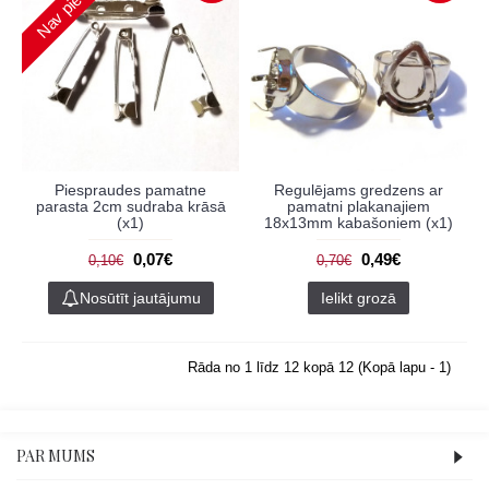
Nav pieejams
Piespraudes pamatne
Regulējams gredzens ar
parasta 2cm sudraba krāsā
pamatni plakanajiem
(x1)
18x13mm kabašoniem (x1)
0,07€
0,49€
0,10€
0,70€
Nosūtīt jautājumu
Ielikt grozā
Rāda no 1 līdz 12 kopā 12 (Kopā lapu - 1)
PAR MUMS