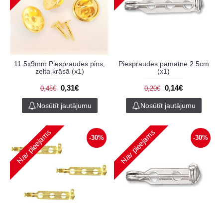
11.5x9mm Piespraudes pins,
Piespraudes pamatne 2.5cm
zelta krāsā (x1)
(x1)
0,31€
0,14€
0,45€
0,20€
Nosūtīt jautājumu
Nosūtīt jautājumu
Nav pieejams
Nav pieejams
-30%
-30%