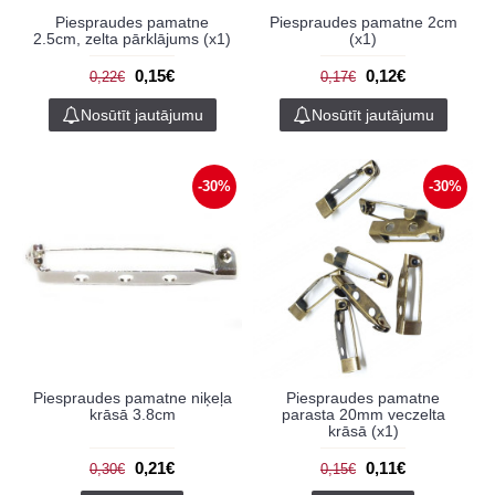
Piespraudes pamatne
Piespraudes pamatne 2cm
2.5cm, zelta pārklājums (x1)
(x1)
0,15€
0,12€
0,22€
0,17€
Nosūtīt jautājumu
Nosūtīt jautājumu
-30%
-30%
Piespraudes pamatne niķeļa
Piespraudes pamatne
krāsā 3.8cm
parasta 20mm veczelta
krāsā (x1)
0,21€
0,11€
0,30€
0,15€