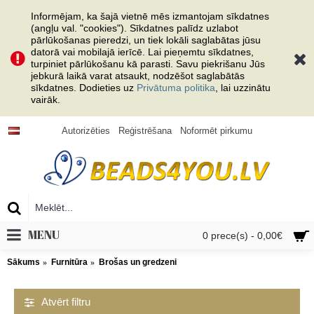
Informējam, ka šajā vietnē mēs izmantojam sīkdatnes
(angļu val. "cookies"). Sīkdatnes palīdz uzlabot
pārlūkošanas pieredzi, un tiek lokāli saglabātas jūsu
datorā vai mobilajā ierīcē. Lai pieņemtu sīkdatnes,
turpiniet pārlūkošanu kā parasti. Savu piekrišanu Jūs
jebkurā laikā varat atsaukt, nodzēšot saglabātās
sīkdatnes. Dodieties uz
Privātuma politika
, lai uzzinātu
vairāk.
Autorizēties
Reģistrēšana
Noformēt pirkumu
MENU
0 prece(s) - 0,00€
Sākums
Furnitūra
Brošas un gredzeni
Atvērt filtru