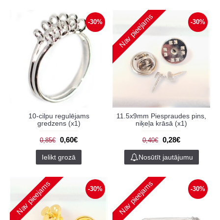
Nav pieejams
-30%
-30%
10-cilpu regulējams
11.5x9mm Piespraudes pins,
gredzens (x1)
niķeļa krāsā (x1)
0,60€
0,28€
0,85€
0,40€
Ielikt grozā
Nosūtīt jautājumu
Nav pieejams
Nav pieejams
-30%
-30%