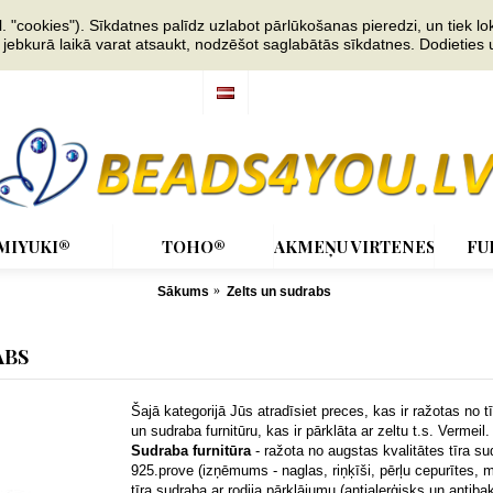
"cookies"). Sīkdatnes palīdz uzlabot pārlūkošanas pieredzi, un tiek lok
s jebkurā laikā varat atsaukt, nodzēšot saglabātās sīkdatnes. Dodieties
MIYUKI®
TOHO®
AKMEŅU VIRTENES
FU
Sākums
Zelts un sudrabs
ABS
Šajā kategorijā Jūs atradīsiet preces, kas ir ražotas no tī
un sudraba furnitūru, kas ir pārklāta ar zeltu t.s. Vermeil.
Sudraba furnitūra
- ražota no augstas kvalitātes tīra s
925.prove (izņēmums - naglas, riņķīši, pērļu cepurītes, 
tīra sudraba ar rodija pārklājumu (antialerģisks un antiba