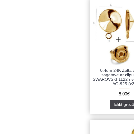
0.4um 24K Zelta 
sagatave ar cil
SWAROVSKI 1122 rivo
AG-925 (x2
8,00€
Ielikt groz