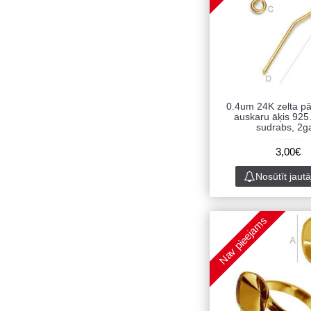
0.4um 24K zelta p
auskaru āķis 925
sudrabs, 2g
3,00€
Nosūtīt jaut
Nav pieejams