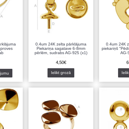
ārklājuma
0.4um 24K zelta pārklājuma
0.4um 24K z
.proves
Piekariņa sagatave 6-8mm
piekariņš "Pēd
ab
pērlēm, sudrabs AG-925 (x1)
AG-9
4,50€
6
Ielikt grozā
Ieli
ājumu