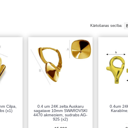
Kārtošanas secība:
mm Cilpa,
0.4 um 24K zelta Auskaru
0.4um 24
bs (x1)
sagatave 10mm SWAROVSKI
Karabīne
4470 akmeņiem, sudrabs AG-
925 (x2)