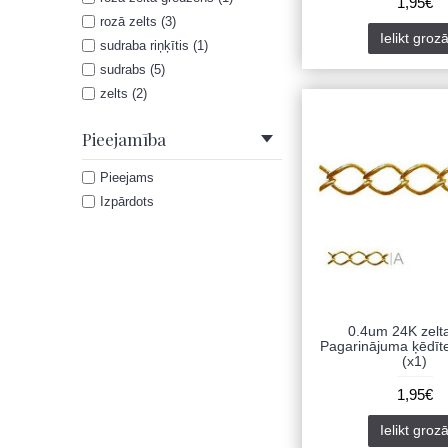
1,95€
rozā zelts (3)
Ielikt groz
sudraba riņķītis (1)
sudrabs (5)
zelts (2)
Pieejamība
Pieejams
Izpārdots
0.4um 24K zelt
Pagarinājuma ķēdīt
(x1)
1,95€
Ielikt groz