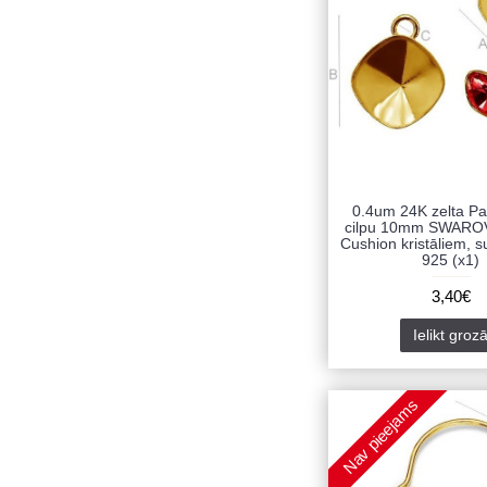
0.4um 24K zelta P
cilpu 10mm SWARO
Cushion kristāliem, 
925 (x1)
3,40€
Ielikt groz
Nav pieejams