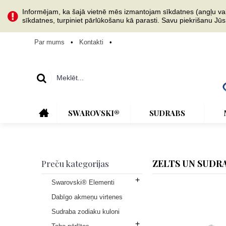
Informējam, ka šajā vietnē mēs izmantojam sīkdatnes (angļu val. 
sīkdatnes, turpiniet pārlūkošanu kā parasti. Savu piekrišanu Jū
Par mums
•
Kontakti
•
SWAROVSKI®
SUDRABS
ZELTS UN SUDR
Preču kategorijas
+
Swarovski® Elementi
Dabīgo akmeņu virtenes
Sudraba zodiaku kuloni
+