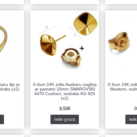
aru āķi ar
0.4um 24K zelta Auskaru nagliņa
0.4um 24K zelt
drabs (x2)
ar pamatni 10mm SWAROVSKI
fiksators, su
4470 Cushion, sudrabs AG-925
(x2)
8,50€
0
ā
Ielikt grozā
Ieli