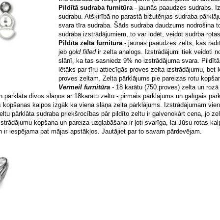
Pildītā sudraba furnitūra
- jaunās paaudzes sudrabs. Izs
sudrabu. Atšķirībā no parastā bižutērijas sudraba pārklā
svara tīra sudraba. Šāds sudraba daudzums nodrošina to,
sudraba izstrādājumiem, to var lodēt, veidot sudrba rotas 
Pildītā zelta furnitūra
- jaunās paaudzes zelts, kas radīt
jeb
gold filled
ir zelta analogs. Izstrādājumi tiek veidoti n
slānī, ka tas sasniedz 9% no izstrādājuma svara. Pildītā z
lētāks par tīru attiecīgās proves zelta izstrādājumu, bet
proves zeltam. Zelta pārklājums pie pareizas rotu kopš
Vermeil furnitūra
-
18 karātu (750.proves) zelta un rozā 
n pārklāta divos slāņos ar 18karātu zeltu - pirmais pārklājums un galīgais pā
s kopšanas kalpos izgāk ka viena slāņa zelta pārklājums. Izstrādājumam vienmē
zeltu pārklāta sudraba priekšrocības pār pildīto zeltu ir galvenokārt cena, jo
strādājumu kopšana un pareiza uzglabāšana ir ļoti svarīga, lai Jūsu rotas kal
 ir iespējama pat mājas apstākļos. Jautājiet par to savam pārdevējam.