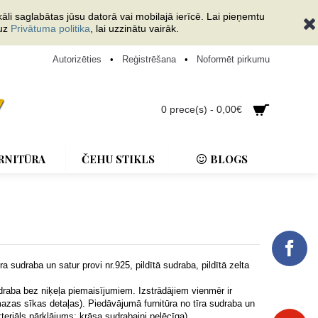
āli saglabātas jūsu datorā vai mobilajā ierīcē. Lai pieņemtu
 uz
Privātuma politika
, lai uzzinātu vairāk.
Autorizēties
•
Reģistrēšana
•
Noformēt pirkumu
0 prece(s) - 0,00€
RNITŪRA
ČEHU STIKLS
BLOGS
ra sudraba un satur provi nr.925, pildītā sudraba, pildītā zelta
udraba bez niķeļa piemaisījumiem. Izstrādājiem vienmēr ir
mazas sīkas detaļas). Piedāvājumā furnitūra no tīra sudraba un
kteriāls pārklājums; krāsa sudrabaini pelēcīga).