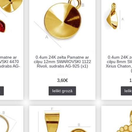
amatne ar
0.4um 24K zelta Pamatne ar
0.4um 24K z
VSKI 4470
cilpu 12mm SWAROVSKI 1122
cilpu 8mm 
sudrabs AG-
Rivoli, sudrabs AG-925 (x1)
Xirius Chaton
3,60€
1
ā
Ielikt grozā
Ieli