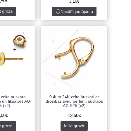
,50€
3,10€
kt grozā
Nosūtīt jautājumu
zelta auskara
0.4um 24K zelta Auskari ar
un fiksators AG-
drošības sviru pērlēm, sudrabs
5 (x2)
AG-925 (x2)
,00€
13,50€
kt grozā
Ielikt grozā