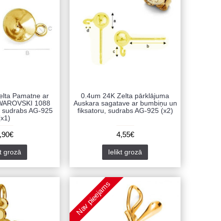
elta Pamatne ar
0.4um 24K Zelta pārklājuma
SWAROVSKI 1088
Auskara sagatave ar bumbiņu un
, sudrabs AG-925
fiksatoru, sudrabs AG-925 (x2)
(x1)
,90€
4,55€
kt grozā
Ielikt grozā
Nav pieejams