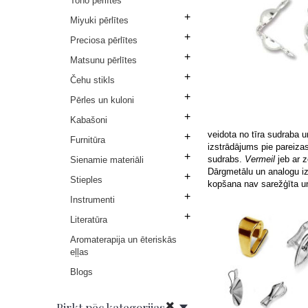
Toho pērlītes
+
Miyuki pērlītes
+
Preciosa pērlītes
+
Matsunu pērlītes
+
Čehu stikls
+
Pērles un kuloni
+
Kabašoni
veidota no tīra sudraba u
+
Furnitūra
izstrādājums pie pareiza
+
sudrabs.
Vermeil
jeb ar 
Sienamie materiāli
Dārgmetālu un analogu iz
+
Stieples
kopšana nav sarežģīta un
+
Instrumenti
+
Literatūra
Aromaterapija un ēteriskās
eļļas
Blogs
Pirkt pēc kategorijas