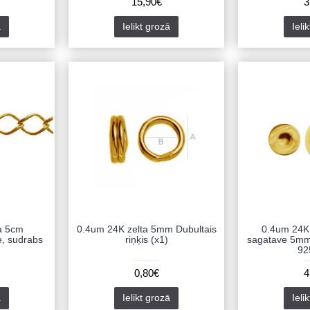
15,90€
3
ā
Ielikt grozā
Ieli
a 5cm
0.4um 24K zelta 5mm Dubultais
0.4um 24K 
e, sudrabs
riņķis (x1)
sagatave 5mm 
92
0,80€
4
ā
Ielikt grozā
Ieli