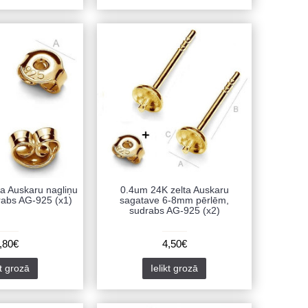
a Auskaru nagliņu
0.4um 24K zelta Auskaru
drabs AG-925 (x1)
sagatave 6-8mm pērlēm,
sudrabs AG-925 (x2)
,80€
4,50€
kt grozā
Ielikt grozā