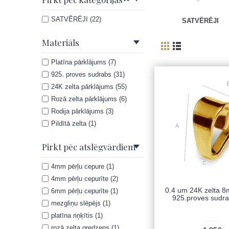
SATVĒRĒJI (22)
SATVĒRĒJI
Materiāls
Platīna pārklājums (7)
925. proves sudrabs (31)
24K zelta pārklājums (55)
Rozā zelta pārklājums (6)
Rodija pārklājums (3)
Pildītā zelta (1)
Pirkt pēc atslēgvārdiem
4mm pērļu cepure (1)
4mm pērļu cepurīte (2)
0.4 um 24K zelta 8
6mm pērļu cepurīte (1)
925.proves sudra
mezgliņu slēpējs (1)
platīna riņķītis (1)
rozā zelta gredzens (1)