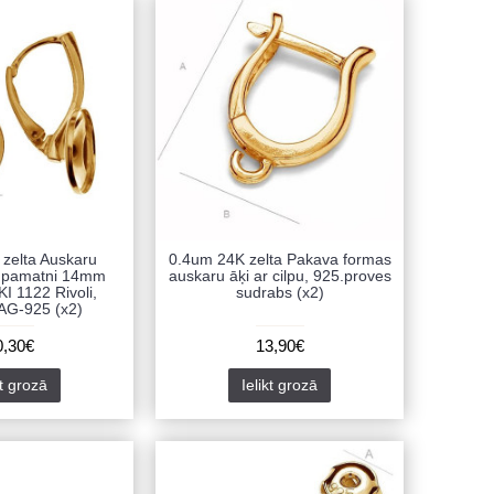
zelta Auskaru
0.4um 24K zelta Pakava formas
r pamatni 14mm
auskaru āķi ar cilpu, 925.proves
 1122 Rivoli,
sudrabs (x2)
AG-925 (x2)
0,30€
13,90€
kt grozā
Ielikt grozā