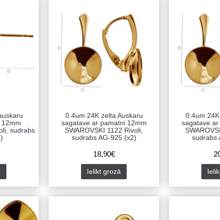
auskaru
0.4um 24K zelta Auskaru
0.4um 24K 
pu 12mm
sagatave ar pamatni 12mm
sagatave a
li, sudrabs
SWAROVSKI 1122 Rivoli,
SWAROVSKI
)
sudrabs AG-925 (x2)
sudrabs 
18,90€
2
ā
Ielikt grozā
Ieli