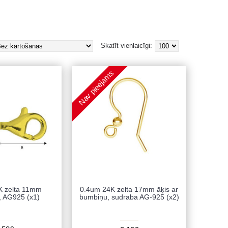
Skatīt vienlaicīgi:
Nav pieejams
K zelta 11mm
0.4um 24K zelta 17mm āķis ar
, AG925 (x1)
bumbiņu, sudraba AG-925 (x2)