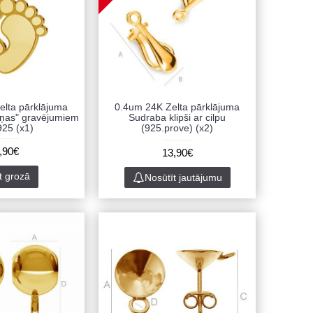
elta pārklājuma
0.4um 24K Zelta pārklājuma
iņas" gravējumiem
Sudraba klipši ar cilpu
25 (x1)
(925.prove) (x2)
,90€
13,90€
kt grozā
Nosūtīt jautājumu