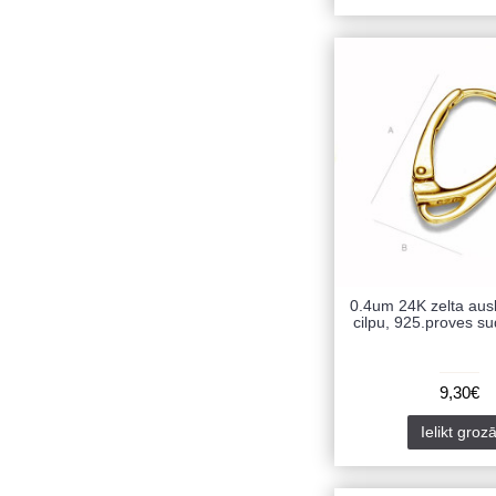
0.4um 24K zelta ausk
cilpu, 925.proves su
9,30€
Ielikt groz