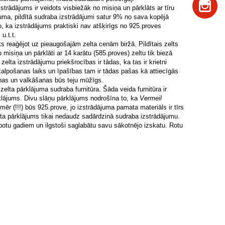
trādājums ir veidots visbiežāk no misiņa un pārklāts ar tīru
juma, pildītā sudraba izstrādājumi satur 9% no sava kopējā
 ka izstrādājums praktiski nav atšķirīgs no 925.proves
u.t.t.
s reaģējot uz pieaugošajām zelta cenām biržā. Pildītais zelts
o misiņa un pārklāti ar 14 karātu (585.proves) zeltu tik biezā
elta izstrādājumu priekšrocības ir tādas, ka tas ir krietni
 kalpošanas laiks un īpašības tam ir tādas pašas kā attiecīgās
anas un valkāšanas būs teju mūžīgs.
zelta pārklājuma sudraba furnitūra. Šāda veida furnitūra ir
rklājums. Divu slāņu pārklājums nodrošīna to, ka
Vermeil
r (!!!) būs 925.prove, jo izstrādājuma pamata materiāls ir tīrs
 zelta pārklājums tikai nedaudz sadārdzinā sudraba izstrādājumu.
potu gadiem un ilgstoši saglabātu savu sākotnējo izskatu. Rotu