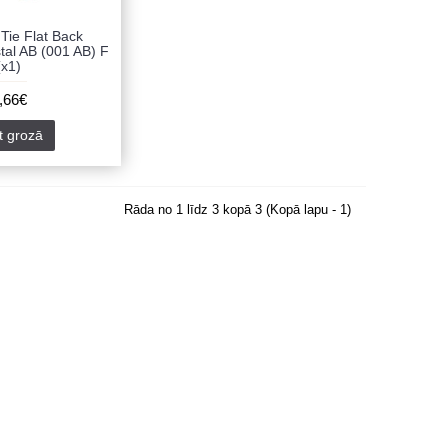
Tie Flat Back
al AB (001 AB) F
(x1)
,66€
kt grozā
Rāda no 1 līdz 3 kopā 3 (Kopā lapu - 1)