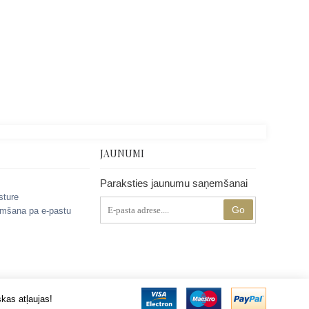
JAUNUMI
Paraksties jaunumu saņemšanai
sture
Go
mšana pa e-pastu
kas atļaujas!