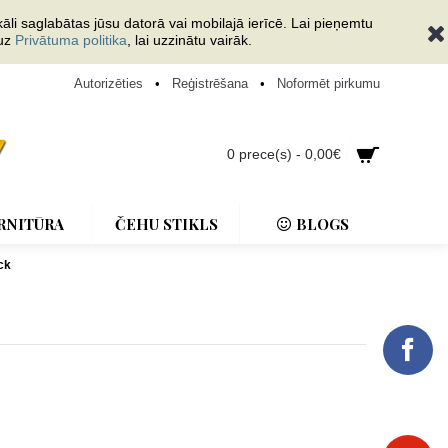
āli saglabātas jūsu datorā vai mobilajā ierīcē. Lai pieņemtu
 uz
Privātuma politika
, lai uzzinātu vairāk.
Autorizēties
•
Reģistrēšana
•
Noformēt pirkumu
0 prece(s) - 0,00€
RNITŪRA
ČEHU STIKLS
BLOGS
ck