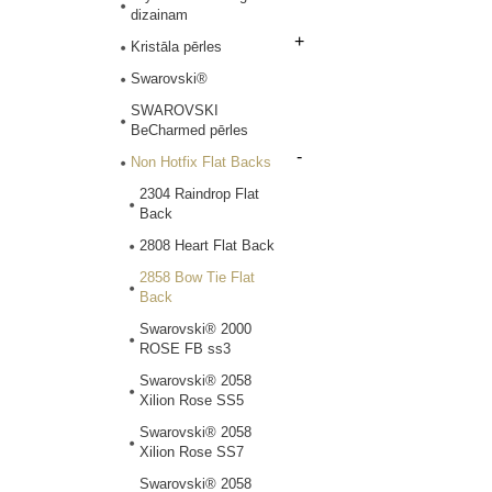
dizainam
+
Kristāla pērles
Swarovski®
SWAROVSKI
BeCharmed pērles
-
Non Hotfix Flat Backs
2304 Raindrop Flat
Back
2808 Heart Flat Back
2858 Bow Tie Flat
Back
Swarovski® 2000
ROSE FB ss3
Swarovski® 2058
Xilion Rose SS5
Swarovski® 2058
Xilion Rose SS7
Swarovski® 2058