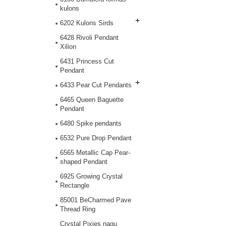
kulons
+
6202 Kulons Sirds
6428 Rivoli Pendant
Xilion
6431 Princess Cut
Pendant
+
6433 Pear Cut Pendants
6465 Queen Baguette
Pendant
6480 Spike pendants
6532 Pure Drop Pendant
6565 Metallic Cap Pear-
shaped Pendant
6925 Growing Crystal
Rectangle
85001 BeCharmed Pave
Thread Ring
Crystal Pixies nagu