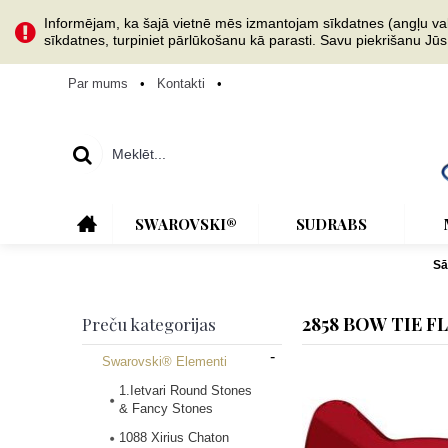
Informējam, ka šajā vietnē mēs izmantojam sīkdatnes (angļu val. 
sīkdatnes, turpiniet pārlūkošanu kā parasti. Savu piekrišanu Jū
Par mums
•
Kontakti
•
SWAROVSKI®
SUDRABS
S
2858 BOW TIE F
Preču kategorijas
-
Swarovski® Elementi
1.Ietvari Round Stones
& Fancy Stones
1088 Xirius Chaton