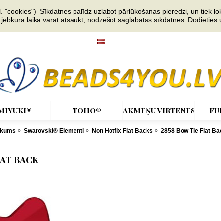
"cookies"). Sīkdatnes palīdz uzlabot pārlūkošanas pieredzi, un tiek lok
s jebkurā laikā varat atsaukt, nodzēšot saglabātās sīkdatnes. Dodieties
MIYUKI®
TOHO®
AKMEŅU VIRTENES
FU
ākums
Swarovski® Elementi
Non Hotfix Flat Backs
2858 Bow Tie Flat Ba
LAT BACK