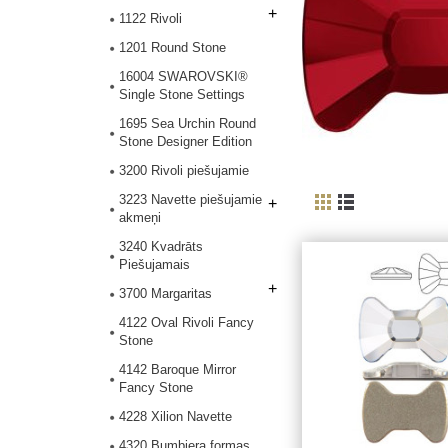
+
1122 Rivoli
1201 Round Stone
16004 SWAROVSKI®
Single Stone Settings
1695 Sea Urchin Round
Stone Designer Edition
3200 Rivoli piešujamie
3223 Navette piešujamie
+
akmeņi
3240 Kvadrāts
Piešujamais
+
3700 Margaritas
4122 Oval Rivoli Fancy
Stone
4142 Baroque Mirror
Fancy Stone
4228 Xilion Navette
4320 Bumbiera formas