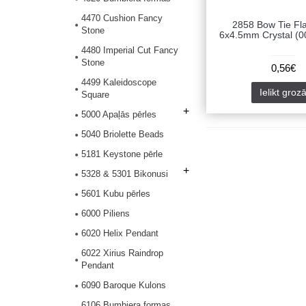
4470 Cushion Fancy
2858 Bow Tie Fl
Stone
6x4.5mm Crystal (00
4480 Imperial Cut Fancy
Stone
0,56€
4499 Kaleidoscope
Ielikt groz
Square
+
5000 Apaļās pērles
5040 Briolette Beads
5181 Keystone pērle
+
5328 & 5301 Bikonusi
5601 Kubu pērles
6000 Piliens
6020 Helix Pendant
6022 Xirius Raindrop
Pendant
6090 Baroque Kulons
6106 Bumbiera formas