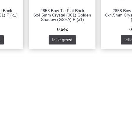
at Back
2858 Bow Tie Flat Back
2858 Bow 
1) F (x1)
6x4.5mm Crystal (001) Golden
6x4.5mm Cryst
Shadow (GSHA) F (x1)
0,64€
0
ā
Ielikt grozā
Ieli