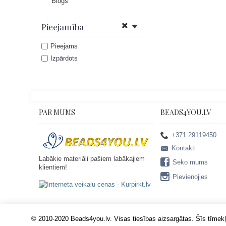
Blogs
Pieejamība
Pieejams
Izpārdots
PAR MUMS
BEADS4YOU.LV
+371 29119450
Kontakti
Labākie materiāli pašiem labākajiem
Seko mums
klientiem!
Pievienojies
© 2010-2020 Beads4you.lv. Visas tiesības aizsargātas. Šīs tīmekļa