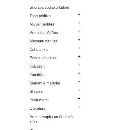
Sudraba zodiaku kuloni
+
Toho pērlītes
+
Miyuki pērlītes
+
Preciosa pērlītes
+
Matsunu pērlītes
+
Čehu stikls
+
Pērles un kuloni
+
Kabašoni
+
Furnitūra
+
Sienamie materiāli
+
Stieples
+
Instrumenti
+
Literatūra
Aromaterapija un ēteriskās
eļļas