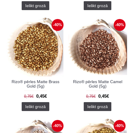
Ielikt grozā
Ielikt grozā
-40%
-40%
Rizo® pērles Matte Brass
Rizo® pērles Matte Camel
Gold (5g)
Gold (5g)
0,45€
0,45€
0,75€
0,75€
Ielikt grozā
Ielikt grozā
-40%
-40%