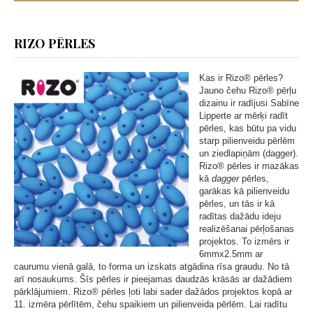
RIZO PĒRLES
Kas ir
Rizo®
pērles?
Jauno čehu Rizo® pērļu
dizainu ir radījusi Sabīne
Lipperte ar mērķi radīt
pērles, kas būtu pa vidu
starp pilienveidu pērlēm
un ziedlapiņām (dagger).
Rizo®
pērles ir mazākas
kā
dagger
pērles,
garākas kā pilienveidu
pērles, un tās ir kā
radītas dažādu ideju
realizēšanai pērļošanas
projektos. To izmērs ir
6mmx2.5mm ar
caurumu vienā galā, to forma un izskats atgādina rīsa graudu. No tā
arī nosaukums. Šīs pērles ir pieejamas daudzās krāsās ar dažādiem
pārklājumiem.
Rizo® pērles ļoti labi sader dažādos projektos kopā ar
11. izmēra pērlītēm, čehu spaikiem un pilienveida pērlēm. Lai radītu