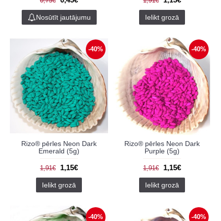
0,75€
1,91€
Nosūtīt jautājumu
Ielikt grozā
-40%
-40%
Rizo® pērles Neon Dark
Rizo® pērles Neon Dark
Emerald (5g)
Purple (5g)
1,15€
1,15€
1,91€
1,91€
Ielikt grozā
Ielikt grozā
-40%
-40%