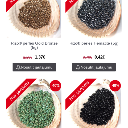
Rizo® pērles Gold Bronze
Rizo® pērles Hematite (5g)
(5g)
1,37€
0,42€
2,28€
0,70€
Nosūtīt jautājumu
Nosūtīt jautājumu
Nav pieejams
Nav pieejams
-40%
-40%