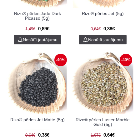
Rizo® pērles Jade Dark
Rizo® pērles Jet (5g)
Picasso (5g)
0,89€
0,38€
1,49€
0,64€
Nosūtīt jautājumu
Nosūtīt jautājumu
-40%
-40%
Rizo® pērles Jet Matte (5g)
Rizo® pērles Luster Marble
Gold (5g)
0,38€
0,64€
0,64€
1,07€