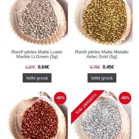
Rizo® pērles Matte Luster
Rizo® pērles Matte Metallic
Marble Lt.Green (5g)
Aztec Gold (5g)
0,64€
0,45€
1,07€
0,75€
Ielikt grozā
Ielikt grozā
Nav pieejams
-40%
-40%