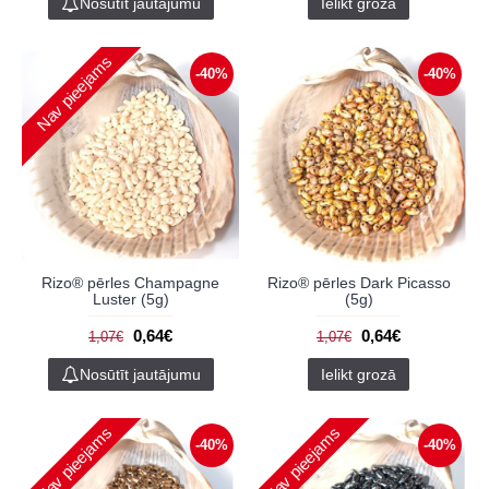
Nosūtīt jautājumu
Ielikt grozā
Nav pieejams
-40%
-40%
Rizo® pērles Champagne
Rizo® pērles Dark Picasso
Luster (5g)
(5g)
0,64€
0,64€
1,07€
1,07€
Nosūtīt jautājumu
Ielikt grozā
Nav pieejams
Nav pieejams
-40%
-40%