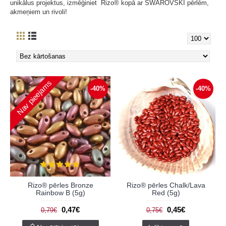
unikālus projektus, izmēģiniet
Rizo® kopā ar SWAROVSKI pērlēm,
akmeņiem un rivoli!
Nav pieejams
-40%
-40%
Rizo® pērles Bronze
Rizo® pērles Chalk/Lava
Rainbow B (5g)
Red (5g)
0,47€
0,45€
0,79€
0,75€