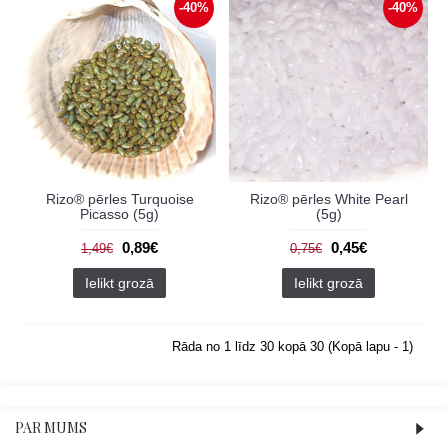
-40%
-40%
Rizo® pērles Turquoise
Rizo® pērles White Pearl
Picasso (5g)
(5g)
0,89€
0,45€
1,49€
0,75€
Ielikt grozā
Ielikt grozā
Rāda no 1 līdz 30 kopā 30 (Kopā lapu - 1)
PAR MUMS