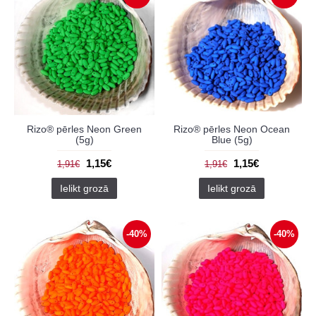
Rizo® pērles Neon Green
Rizo® pērles Neon Ocean
(5g)
Blue (5g)
1,15€
1,15€
1,91€
1,91€
Ielikt grozā
Ielikt grozā
-40%
-40%