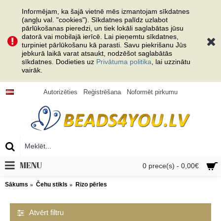
Informējam, ka šajā vietnē mēs izmantojam sīkdatnes
(angļu val. "cookies"). Sīkdatnes palīdz uzlabot
pārlūkošanas pieredzi, un tiek lokāli saglabātas jūsu
datorā vai mobilajā ierīcē. Lai pieņemtu sīkdatnes,
turpiniet pārlūkošanu kā parasti. Savu piekrišanu Jūs
jebkurā laikā varat atsaukt, nodzēšot saglabātās
sīkdatnes. Dodieties uz
Privātuma politika
, lai uzzinātu
vairāk.
Autorizēties
Reģistrēšana
Noformēt pirkumu
MENU
0 prece(s) - 0,00€
Sākums
Čehu stikls
Rizo pērles
Atvērt filtru