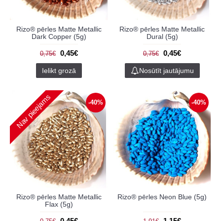
Rizo® pērles Matte Metallic
Rizo® pērles Matte Metallic
Dark Copper (5g)
Dural (5g)
0,45€
0,45€
0,75€
0,75€
Ielikt grozā
Nosūtīt jautājumu
Nav pieejams
-40%
-40%
Rizo® pērles Matte Metallic
Rizo® pērles Neon Blue (5g)
Flax (5g)
0,45€
1,15€