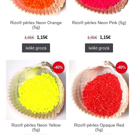
Rizo® pērles Neon Orange
Rizo® pērles Neon Pink (5g)
(5g)
1,15€
1,15€
1,91€
1,91€
Ielikt grozā
Ielikt grozā
-40%
-40%
Rizo® pērles Neon Yellow
Rizo® pērles Opaque Red
(5g)
(5g)