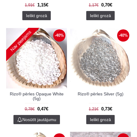
1,15€
0,70€
1,91€
1,17€
Ielikt grozā
Ielikt grozā
Nav pieejams
-40%
-40%
Rizo® pērles Opaque White
Rizo® pērles Silver (5g)
(5g)
0,47€
0,73€
0,78€
1,21€
Nosūtīt jautājumu
Ielikt grozā