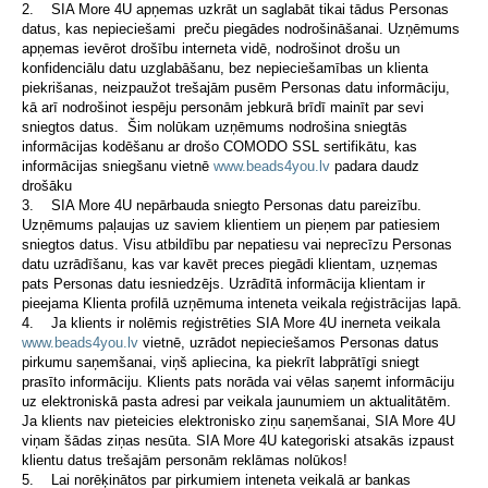
2. SIA More 4U apņemas uzkrāt un saglabāt tikai tādus Personas
datus, kas nepieciešami preču piegādes nodrošināšanai. Uzņēmums
apņemas ievērot drošību interneta vidē, nodrošinot drošu un
konfidenciālu datu uzglabāšanu, bez nepieciešamības un klienta
piekrišanas, neizpaužot trešajām pusēm Personas datu informāciju,
kā arī nodrošinot iespēju personām jebkurā brīdī mainīt par sevi
sniegtos datus. Šim nolūkam uzņēmums nodrošina sniegtās
informācijas kodēšanu ar drošo COMODO SSL sertifikātu, kas
informācijas sniegšanu vietnē
www.beads4you.lv
padara daudz
drošāku
3. SIA More 4U nepārbauda sniegto Personas datu pareizību.
Uzņēmums paļaujas uz saviem klientiem un pieņem par patiesiem
sniegtos datus. Visu atbildību par nepatiesu vai neprecīzu Personas
datu uzrādīšanu, kas var kavēt preces piegādi klientam, uzņemas
pats Personas datu iesniedzējs. Uzrādītā informācija klientam ir
pieejama Klienta profilā uzņēmuma inteneta veikala reģistrācijas lapā.
4. Ja klients ir nolēmis reģistrēties SIA More 4U inerneta veikala
www.beads4you.lv
vietnē, uzrādot nepieciešamos Personas datus
pirkumu saņemšanai, viņš apliecina, ka piekrīt labprātīgi sniegt
prasīto informāciju. Klients pats norāda vai vēlas saņemt informāciju
uz elektroniskā pasta adresi par veikala jaunumiem un aktualitātēm.
Ja klients nav pieteicies elektronisko ziņu saņemšanai, SIA More 4U
viņam šādas ziņas nesūta. SIA More 4U kategoriski atsakās izpaust
klientu datus trešajām personām reklāmas nolūkos!
5. Lai norēķinātos par pirkumiem inteneta veikalā ar bankas