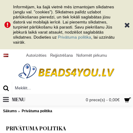
Informējam, ka šajā vietnē mēs izmantojam sīkdatnes
(angļu val. "cookies"). Sīkdatnes palīdz uzlabot
pārlūkošanas pieredzi, un tiek lokāli saglabātas jūsu
datorā vai mobilajā ierīcē. Lai pieņemtu sīkdatnes,
turpiniet pārlūkošanu kā parasti. Savu piekrišanu Jūs
jebkurā laikā varat atsaukt, nodzēšot saglabātās
sīkdatnes. Dodieties uz
Privātuma politika
, lai uzzinātu
vairāk.
Autorizēties
Reģistrēšana
Noformēt pirkumu
MENU
0 prece(s) - 0,00€
Sākums
Privātuma politika
PRIVĀTUMA POLITIKA