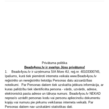
Privātuma politika
Beads4you.lv ir svarīgs Jūsu privātums!
1. Beads4you.lv ir uzņēmuma SIA More 4U, reģ.nr. 40103300745,
īpašums, kurā tiek piemēroti interneta veikala www.Beads4you.lv
reģistrēto un nereģistrēto lietotāju Personas datu aizsardzības
noteikumi. Par Personas datiem tiek uzskatīta jebkura informācija, ar
kuras palīdzību tiek identificēta persona - vārds, uzvārds, adrese,
elektroniskā pasta adrese un tālruņa numurs. Beads4you.lv NEKAD
neprasīs uzrādīt personas kodu vai personu apliecinošu dokumentu
kopiju vai numuru pie pirkumu veikšanas interneta veikalā. Par
Personas datiem nav uzskatāmi statistikas dati.