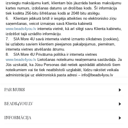
izsniegtu maksājumu karti, klientam būs jāuzrāda bankas maksājumu
kartes numurs, izdošanas datums un drošības kods. Šī informācija
tiek kodēta 256-bitu šifrēšanas kodā ar 2048 bitu atslēgu.
6. Klientam jebkurā brīdī ir iespēja atteikties no elektronisko ziņu
saņemšanas, veicot izmaiņas savā Klienta kabinetā
www.beads4you.lv
interneta vietnē, kā arī slēgt savu Klienta kabinetu,
izdzēšot tajā uzrādīto informāciju.
7. SIA More 4U savā interneta vietnē izmanto sīkdatnes (cookies),
lai uzlabotu saviem klientiem pieejamos pakalpojumus, piemēram,
interneta vietnes atvēšanās ātrumu.
8. SIA More 4U Privātuma politika ir interneta vietnes
www.beads4you.lv
Lietošanas noteikumu neatņemama sastāvdaļa. Ja
Jūs uzskatāt, ka Jūsu Personas dati netiek apstrādāti atbilstoši šiem
noteikumiem vai tie tiek neatbilstoši uzglabāti, lūdzu rakstiet veikala
administrācijai uz elektroniskā pasta adresi –
info@beads4you.lv
PAR MUMS
BEADS4YOU.LV
INFORMĀCIJA