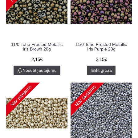
11/0 Toho Frosted Metallic
11/0 Toho Frosted Metallic
Iris Brown 20g
Iris Purple 20g
2,15€
2,15€
Nosūtīt jautājumu
Ielikt grozā
Nav pieejams
Nav pieejams