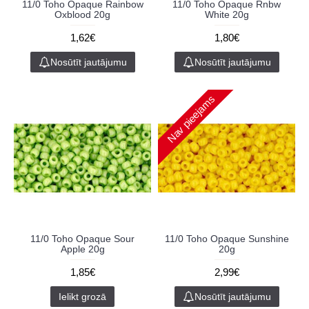
11/0 Toho Opaque Rainbow
11/0 Toho Opaque Rnbw
Oxblood 20g
White 20g
1,62€
1,80€
Nosūtīt jautājumu
Nosūtīt jautājumu
Nav pieejams
11/0 Toho Opaque Sour
11/0 Toho Opaque Sunshine
Apple 20g
20g
1,85€
2,99€
Ielikt grozā
Nosūtīt jautājumu