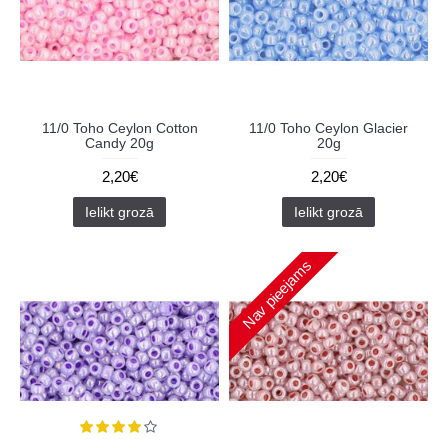
11/0 Toho Ceylon Cotton
11/0 Toho Ceylon Glacier
Candy 20g
20g
2,20€
2,20€
Ielikt grozā
Ielikt grozā
Nav pieejams