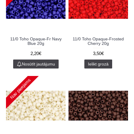
11/0 Toho Opaque-Fr Navy
11/0 Toho Opaque-Frosted
Blue 20g
Cherry 20g
2,20€
3,50€
Nosūtīt jautājumu
Ielikt grozā
Nav pieejams