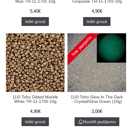
Blue TR-11-1701 10g
Turquoise TR-11-1703 10g
5,40€
4,90€
Ielikt grozā
Ielikt grozā
Nav pieejams
11/0 Toho Gilded Marble
11/0 Toho Glow In The Dark
White TR-11-1700 10g
- Crystal/Glow Green (10g)
4,90€
2,00€
Ielikt grozā
Nosūtīt jautājumu