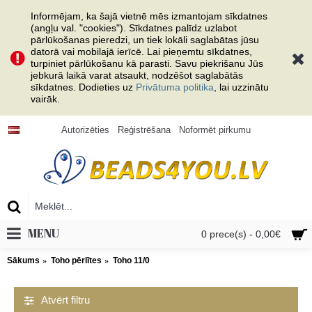
Informējam, ka šajā vietnē mēs izmantojam sīkdatnes
(angļu val. "cookies"). Sīkdatnes palīdz uzlabot
pārlūkošanas pieredzi, un tiek lokāli saglabātas jūsu
datorā vai mobilajā ierīcē. Lai pieņemtu sīkdatnes,
turpiniet pārlūkošanu kā parasti. Savu piekrišanu Jūs
jebkurā laikā varat atsaukt, nodzēšot saglabātās
sīkdatnes. Dodieties uz
Privātuma politika
, lai uzzinātu
vairāk.
Autorizēties
Reģistrēšana
Noformēt pirkumu
MENU
0 prece(s) - 0,00€
Sākums
Toho pērlītes
Toho 11/0
Atvērt filtru