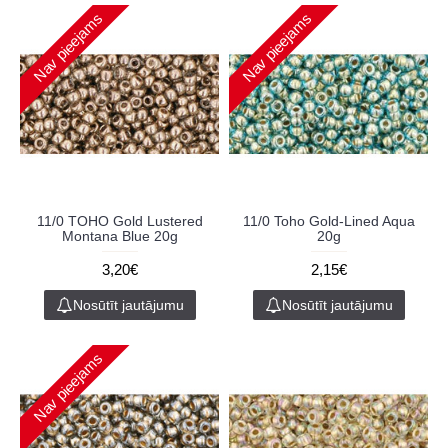
Nav pieejams
Nav pieejams
11/0 TOHO Gold Lustered
11/0 Toho Gold-Lined Aqua
Montana Blue 20g
20g
3,20€
2,15€
Nosūtīt jautājumu
Nosūtīt jautājumu
Nav pieejams