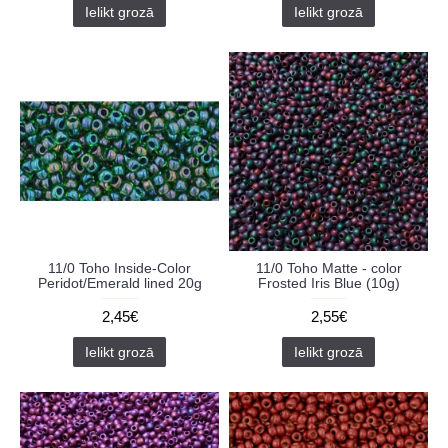
Ielikt grozā
Ielikt grozā
11/0 Toho Inside-Color
11/0 Toho Matte - color
Peridot/Emerald lined 20g
Frosted Iris Blue (10g)
2,45€
2,55€
Ielikt grozā
Ielikt grozā