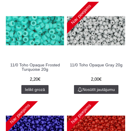
Nav pieejams
11/0 Toho Opaque Frosted
11/0 Toho Opaque Gray 20g
Turquoise 20g
2,20€
2,00€
Ielikt grozā
Nosūtīt jautājumu
Nav pieejams
Nav pieejams