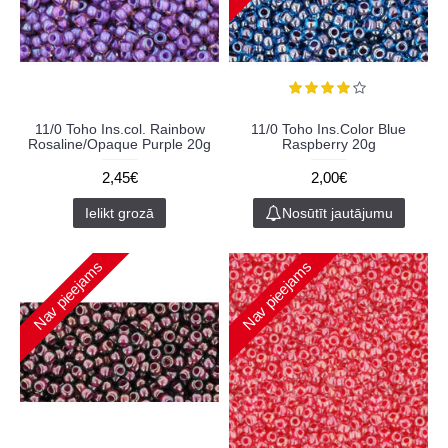
11/0 Toho Ins.col. Rainbow
11/0 Toho Ins.Color Blue
Rosaline/Opaque Purple 20g
Raspberry 20g
2,45€
2,00€
Ielikt grozā
Nosūtīt jautājumu
Nav pieejams
Nav pieejams