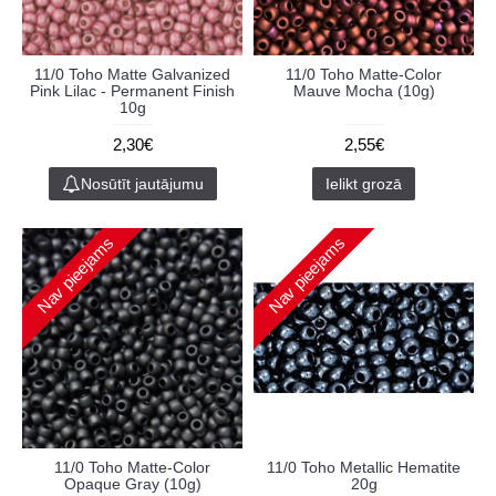
11/0 Toho Matte Galvanized
11/0 Toho Matte-Color
Pink Lilac - Permanent Finish
Mauve Mocha (10g)
10g
2,30€
2,55€
Nosūtīt jautājumu
Ielikt grozā
Nav pieejams
Nav pieejams
11/0 Toho Matte-Color
11/0 Toho Metallic Hematite
Opaque Gray (10g)
20g