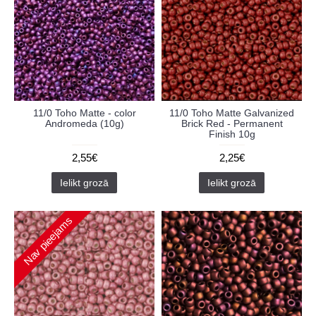
11/0 Toho Matte - color
11/0 Toho Matte Galvanized
Andromeda (10g)
Brick Red - Permanent
Finish 10g
2,55€
2,25€
Ielikt grozā
Ielikt grozā
Nav pieejams