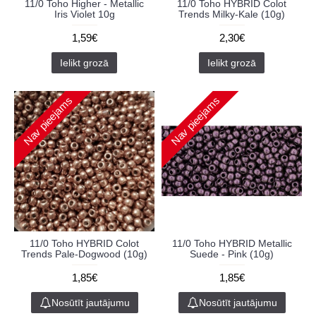
11/0 Toho Higher - Metallic
11/0 Toho HYBRID Colot
Iris Violet 10g
Trends Milky-Kale (10g)
1,59€
2,30€
Ielikt grozā
Ielikt grozā
Nav pieejams
Nav pieejams
11/0 Toho HYBRID Colot
11/0 Toho HYBRID Metallic
Trends Pale-Dogwood (10g)
Suede - Pink (10g)
1,85€
1,85€
Nosūtīt jautājumu
Nosūtīt jautājumu