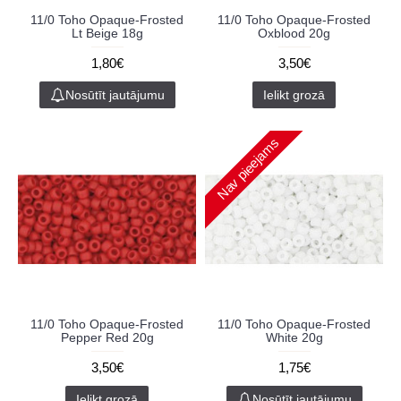
11/0 Toho Opaque-Frosted
11/0 Toho Opaque-Frosted
Lt Beige 18g
Oxblood 20g
1,80€
3,50€
Nosūtīt jautājumu
Ielikt grozā
Nav pieejams
11/0 Toho Opaque-Frosted
11/0 Toho Opaque-Frosted
Pepper Red 20g
White 20g
3,50€
1,75€
Ielikt grozā
Nosūtīt jautājumu