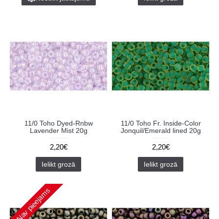
11/0 Toho Dyed-Rnbw
11/0 Toho Fr. Inside-Color
Lavender Mist 20g
Jonquil/Emerald lined 20g
2,20€
2,20€
Ielikt grozā
Ielikt grozā
Nav pieejams