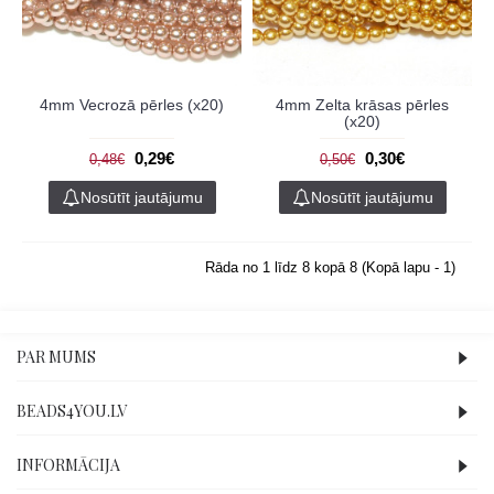
4mm Vecrozā pērles (x20)
4mm Zelta krāsas pērles
(x20)
0,29€
0,30€
0,48€
0,50€
Nosūtīt jautājumu
Nosūtīt jautājumu
Rāda no 1 līdz 8 kopā 8 (Kopā lapu - 1)
PAR MUMS
BEADS4YOU.LV
INFORMĀCIJA