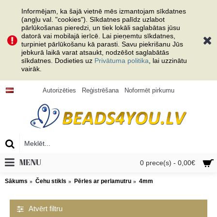
Informējam, ka šajā vietnē mēs izmantojam sīkdatnes
(angļu val. "cookies"). Sīkdatnes palīdz uzlabot
pārlūkošanas pieredzi, un tiek lokāli saglabātas jūsu
datorā vai mobilajā ierīcē. Lai pieņemtu sīkdatnes,
turpiniet pārlūkošanu kā parasti. Savu piekrišanu Jūs
jebkurā laikā varat atsaukt, nodzēšot saglabātās
sīkdatnes. Dodieties uz
Privātuma politika
, lai uzzinātu
vairāk.
Autorizēties
Reģistrēšana
Noformēt pirkumu
MENU
0 prece(s) - 0,00€
Sākums
Čehu stikls
Pērles ar perlamutru
4mm
Atvērt filtru