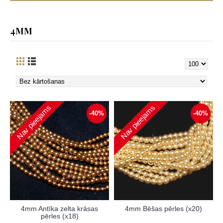
4MM
Nav pieejams
Nav pieejams
-40%
-40%
4mm Antīka zelta krāsas
4mm Bēšas pērles (x20)
pērles (x18)