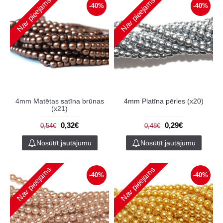
Nav pieejams
Nav pieejams
-40%
-40%
4mm Matētas satīna brūnas
4mm Platīna pērles (x20)
(x21)
0,32€
0,29€
0,54€
0,48€
Nosūtīt jautājumu
Nosūtīt jautājumu
Nav pieejams
Nav pieejams
-40%
-40%