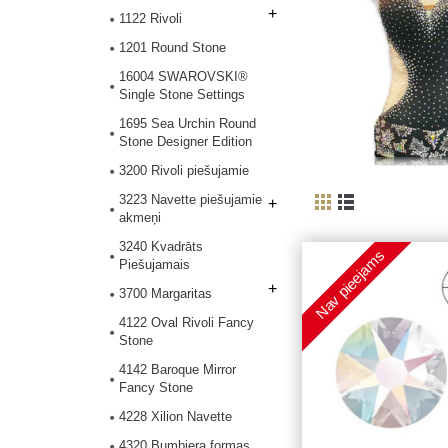
+
1122 Rivoli
1201 Round Stone
16004 SWAROVSKI®
Single Stone Settings
1695 Sea Urchin Round
Stone Designer Edition
3200 Rivoli piešujamie
3223 Navette piešujamie
+
akmeņi
3240 Kvadrāts
Nav pieejams
Piešujamais
+
3700 Margaritas
4122 Oval Rivoli Fancy
Stone
4142 Baroque Mirror
Fancy Stone
4228 Xilion Navette
4320 Bumbiera formas