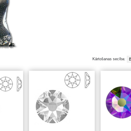
Kārtošanas secība: