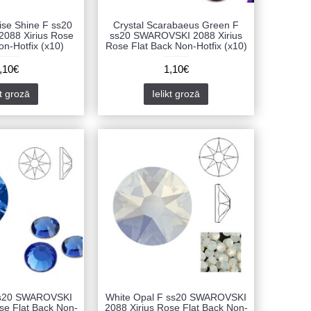
ise Shine F ss20
Crystal Scarabaeus Green F
088 Xirius Rose
ss20 SWAROVSKI 2088 Xirius
on-Hotfix (x10)
Rose Flat Back Non-Hotfix (x10)
,10€
1,10€
kt grozā
Ielikt grozā
ss20 SWAROVSKI
White Opal F ss20 SWAROVSKI
se Flat Back Non-
2088 Xirius Rose Flat Back Non-