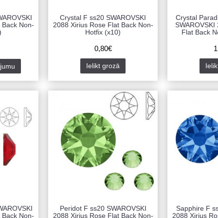
SWAROVSKI
Crystal F ss20 SWAROVSKI
Crystal Parad
t Back Non-
2088 Xirius Rose Flat Back Non-
SWAROVSKI 2
)
Hotfix (x10)
Flat Back N
0,80€
1
Ielikt grozā
Ieli
ājumu
SWAROVSKI
Peridot F ss20 SWAROVSKI
Sapphire F 
t Back Non-
2088 Xirius Rose Flat Back Non-
2088 Xirius Ro