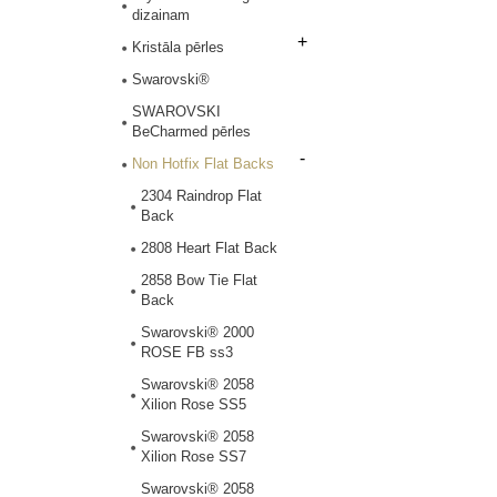
dizainam
+
Kristāla pērles
Swarovski®
SWAROVSKI
BeCharmed pērles
-
Non Hotfix Flat Backs
2304 Raindrop Flat
Back
2808 Heart Flat Back
2858 Bow Tie Flat
Back
Swarovski® 2000
ROSE FB ss3
Swarovski® 2058
Xilion Rose SS5
Swarovski® 2058
Xilion Rose SS7
Swarovski® 2058