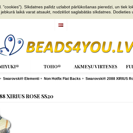
"cookies"). Sīkdatnes palīdz uzlabot pārlūkošanas pieredzi, un tiek lok
s jebkurā laikā varat atsaukt, nodzēšot saglabātās sīkdatnes. Dodieties
MIYUKI®
TOHO®
AKMEŅU VIRTENES
FU
Swarovski® Elementi
Non Hotfix Flat Backs
Swarovski® 2088 XIRIUS R
8 XIRIUS ROSE SS20