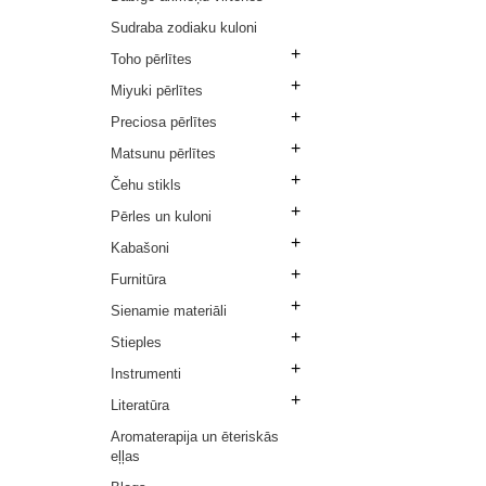
Sudraba zodiaku kuloni
+
Toho pērlītes
+
Miyuki pērlītes
+
Preciosa pērlītes
+
Matsunu pērlītes
+
Čehu stikls
+
Pērles un kuloni
+
Kabašoni
+
Furnitūra
+
Sienamie materiāli
+
Stieples
+
Instrumenti
+
Literatūra
Aromaterapija un ēteriskās
eļļas