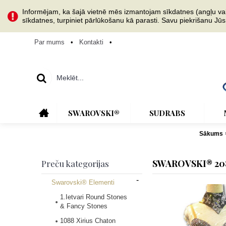
Informējam, ka šajā vietnē mēs izmantojam sīkdatnes (angļu val. 
sīkdatnes, turpiniet pārlūkošanu kā parasti. Savu piekrišanu Jū
Par mums
•
Kontakti
•
SWAROVSKI®
SUDRABS
Sākums
SWAROVSKI® 208
Preču kategorijas
-
Swarovski® Elementi
1.Ietvari Round Stones
& Fancy Stones
1088 Xirius Chaton