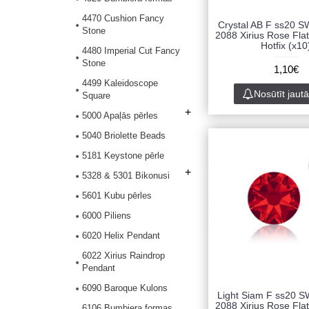
4470 Cushion Fancy
Crystal AB F ss20 
Stone
2088 Xirius Rose Fla
Hotfix (x10
4480 Imperial Cut Fancy
Stone
1,10€
4499 Kaleidoscope
Nosūtīt jaut
Square
+
5000 Apaļās pērles
5040 Briolette Beads
5181 Keystone pērle
+
5328 & 5301 Bikonusi
5601 Kubu pērles
6000 Piliens
6020 Helix Pendant
6022 Xirius Raindrop
Pendant
6090 Baroque Kulons
Light Siam F ss20 
2088 Xirius Rose Fla
6106 Bumbiera formas