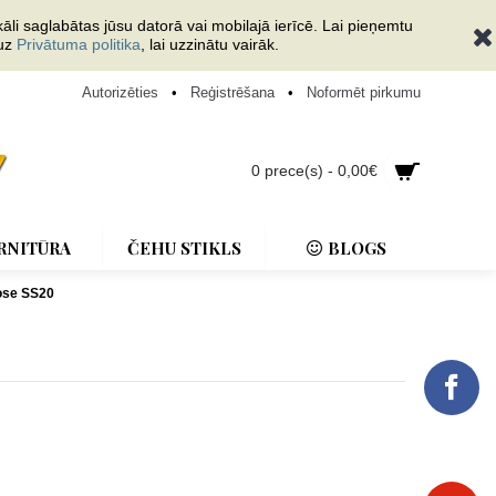
āli saglabātas jūsu datorā vai mobilajā ierīcē. Lai pieņemtu
 uz
Privātuma politika
, lai uzzinātu vairāk.
Autorizēties
•
Reģistrēšana
•
Noformēt pirkumu
0 prece(s) - 0,00€
RNITŪRA
ČEHU STIKLS
BLOGS
ose SS20