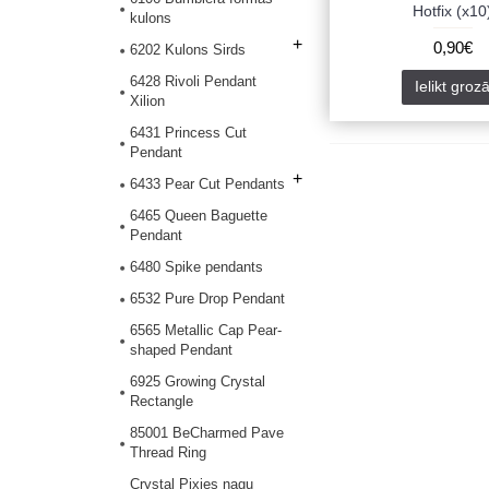
Hotfix (x10
kulons
+
0,90€
6202 Kulons Sirds
6428 Rivoli Pendant
Ielikt groz
Xilion
6431 Princess Cut
Pendant
+
6433 Pear Cut Pendants
6465 Queen Baguette
Pendant
6480 Spike pendants
6532 Pure Drop Pendant
6565 Metallic Cap Pear-
shaped Pendant
6925 Growing Crystal
Rectangle
85001 BeCharmed Pave
Thread Ring
Crystal Pixies nagu