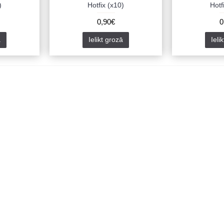
)
Hotfix (x10)
Hotf
0,90€
0
ā
Ielikt grozā
Ieli