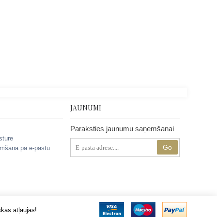
JAUNUMI
Paraksties jaunumu saņemšanai
sture
Go
mšana pa e-pastu
kas atļaujas!