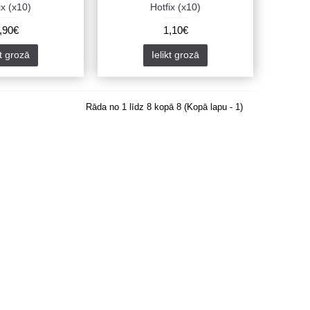
ix (x10)
Hotfix (x10)
,90€
1,10€
kt grozā
Ielikt grozā
Rāda no 1 līdz 8 kopā 8 (Kopā lapu - 1)