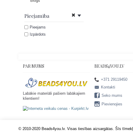
Blogs
Pieejamība
Pieejams
Izpārdots
PAR MUMS
BEADS4YOU.LV
+371 29119450
Kontakti
Labākie materiāli pašiem labākajiem
Seko mums
klientiem!
Pievienojies
© 2010-2020 Beads4you.lv. Visas tiesības aizsargātas. Šīs tīmekļa