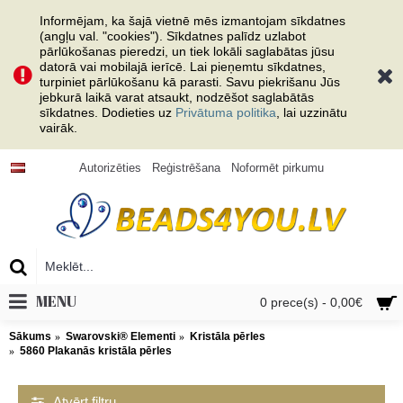
Informējam, ka šajā vietnē mēs izmantojam sīkdatnes
(angļu val. "cookies"). Sīkdatnes palīdz uzlabot
pārlūkošanas pieredzi, un tiek lokāli saglabātas jūsu
datorā vai mobilajā ierīcē. Lai pieņemtu sīkdatnes,
turpiniet pārlūkošanu kā parasti. Savu piekrišanu Jūs
jebkurā laikā varat atsaukt, nodzēšot saglabātās
sīkdatnes. Dodieties uz
Privātuma politika
, lai uzzinātu
vairāk.
Autorizēties
Reģistrēšana
Noformēt pirkumu
MENU
0 prece(s) - 0,00€
Sākums
Swarovski® Elementi
Kristāla pērles
5860 Plakanās kristāla pērles
Atvērt filtru