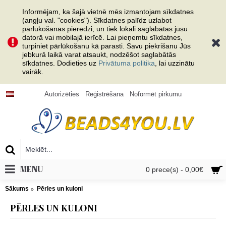
Informējam, ka šajā vietnē mēs izmantojam sīkdatnes
(angļu val. "cookies"). Sīkdatnes palīdz uzlabot
pārlūkošanas pieredzi, un tiek lokāli saglabātas jūsu
datorā vai mobilajā ierīcē. Lai pieņemtu sīkdatnes,
turpiniet pārlūkošanu kā parasti. Savu piekrišanu Jūs
jebkurā laikā varat atsaukt, nodzēšot saglabātās
sīkdatnes. Dodieties uz
Privātuma politika
, lai uzzinātu
vairāk.
Autorizēties
Reģistrēšana
Noformēt pirkumu
MENU
0 prece(s) - 0,00€
Sākums
Pērles un kuloni
PĒRLES UN KULONI