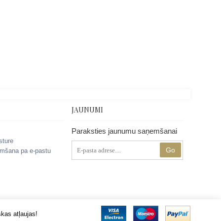
JAUNUMI
Paraksties jaunumu saņemšanai
sture
Go
mšana pa e-pastu
kas atļaujas!