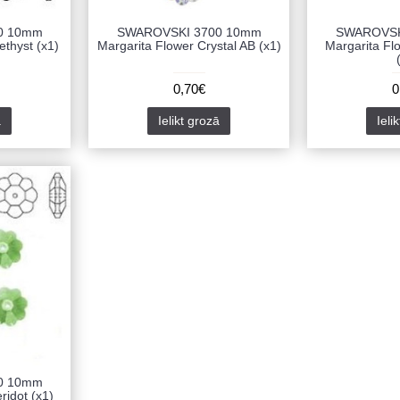
0 10mm
SWAROVSKI 3700 10mm
SWAROVSK
thyst (x1)
Margarita Flower Crystal AB (x1)
Margarita Fl
0,70€
0
ā
Ielikt grozā
Ieli
0 10mm
ridot (x1)