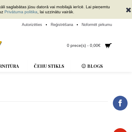
āli saglabātas jūsu datorā vai mobilajā ierīcē. Lai pieņemtu
 uz
Privātuma politika
, lai uzzinātu vairāk.
Autorizēties
•
Reģistrēšana
•
Noformēt pirkumu
0 prece(s) - 0,00€
RNITŪRA
ČEHU STIKLS
BLOGS