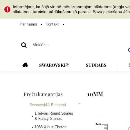
Informējam, ka šajā vietnē mēs izmantojam sīkdatnes (angļu val. 
sīkdatnes, turpiniet pārlūkošanu kā parasti. Savu piekrišanu Jū
Par mums
•
Kontakti
•
SWAROVSKI®
SUDRABS
10MM
Preču kategorijas
-
Swarovski® Elementi
1.Ietvari Round Stones
& Fancy Stones
1088 Xirius Chaton