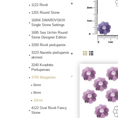
+
1122 Rivoli
1201 Round Stone
16004 SWAROVSKI®
Single Stone Settings
1695 Sea Urchin Round
Stone Designer Edition
3200 Rivoli piešujamie
3223 Navette piešujamie
+
akmeņi
3240 Kvadrāts
Piešujamais
-
3700 Margaritas
6mm
8mm
10mm
4122 Oval Rivoli Fancy
Stone