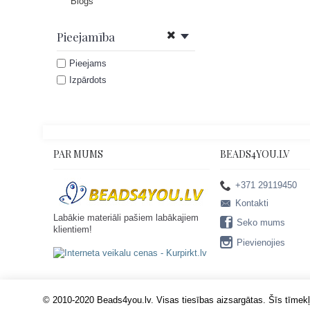
Blogs
Pieejamība
Pieejams
Izpārdots
PAR MUMS
BEADS4YOU.LV
+371 29119450
Kontakti
Labākie materiāli pašiem labākajiem
Seko mums
klientiem!
Pievienojies
© 2010-2020 Beads4you.lv. Visas tiesības aizsargātas. Šīs tīmekļa