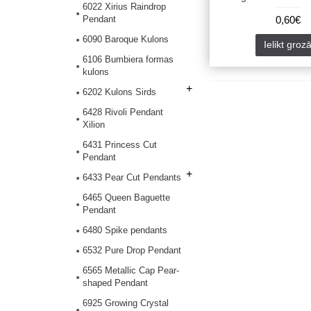
6022 Xirius Raindrop
Pendant
0,60€
6090 Baroque Kulons
Ielikt groz
6106 Bumbiera formas
kulons
+
6202 Kulons Sirds
6428 Rivoli Pendant
Xilion
6431 Princess Cut
Pendant
+
6433 Pear Cut Pendants
6465 Queen Baguette
Pendant
6480 Spike pendants
6532 Pure Drop Pendant
6565 Metallic Cap Pear-
shaped Pendant
6925 Growing Crystal