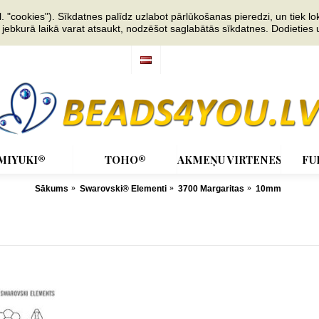
"cookies"). Sīkdatnes palīdz uzlabot pārlūkošanas pieredzi, un tiek lok
s jebkurā laikā varat atsaukt, nodzēšot saglabātās sīkdatnes. Dodieties
MIYUKI®
TOHO®
AKMEŅU VIRTENES
FU
Sākums
Swarovski® Elementi
3700 Margaritas
10mm