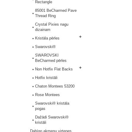
Rectangle
85001 BeCharmed Pave
Thread Ring
Crystal Pixies nagu
dizainam
+
Kristāla pērles
Swarovski®
SWAROVSKI
BeCharmed pērles
+
Non Hotfix Flat Backs
Hotfix kristāli
Chaton Montees 53200
Rose Montees
Swarovski® kristāla
pogas
Dažādi Swarovski®
kristāli
Dabīgo akmeņu virtenes