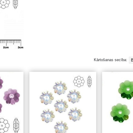
Kārtošanas secība: