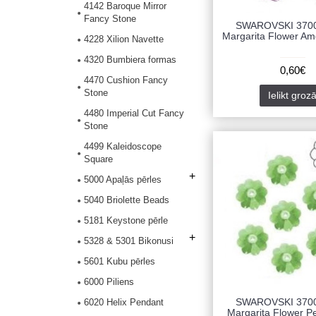
4142 Baroque Mirror
Fancy Stone
SWAROVSKI 370
Margarita Flower Ame
4228 Xilion Navette
4320 Bumbiera formas
0,60€
4470 Cushion Fancy
Stone
Ielikt groz
4480 Imperial Cut Fancy
Stone
4499 Kaleidoscope
Square
+
5000 Apaļās pērles
5040 Briolette Beads
5181 Keystone pērle
+
5328 & 5301 Bikonusi
5601 Kubu pērles
6000 Piliens
SWAROVSKI 370
6020 Helix Pendant
Margarita Flower Pe