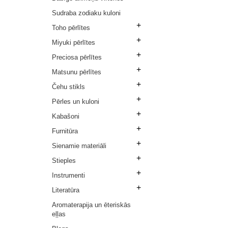
Sudraba zodiaku kuloni
+
Toho pērlītes
+
Miyuki pērlītes
+
Preciosa pērlītes
+
Matsunu pērlītes
+
Čehu stikls
+
Pērles un kuloni
+
Kabašoni
+
Furnitūra
+
Sienamie materiāli
+
Stieples
+
Instrumenti
+
Literatūra
Aromaterapija un ēteriskās
eļļas