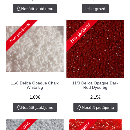
Nosūtīt jautājumu
Ielikt grozā
Nav pieejams
Nav pieejams
11/0 Delica Opaque Chalk
11/0 Delica Opaque Dark
White 5g
Red Dyed 5g
1,89€
2,15€
Nosūtīt jautājumu
Nosūtīt jautājumu