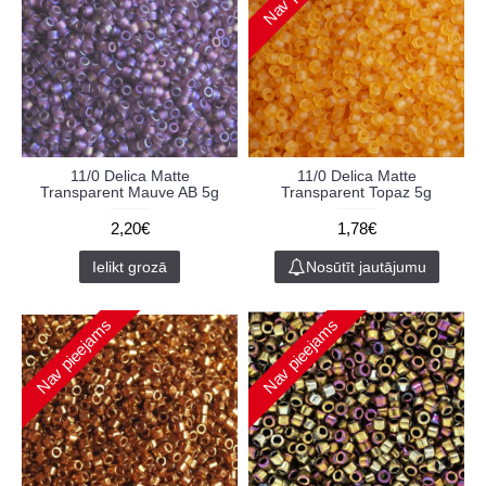
11/0 Delica Matte
11/0 Delica Matte
Transparent Mauve AB 5g
Transparent Topaz 5g
2,20€
1,78€
Ielikt grozā
Nosūtīt jautājumu
Nav pieejams
Nav pieejams