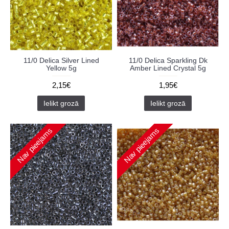
11/0 Delica Silver Lined
11/0 Delica Sparkling Dk
Yellow 5g
Amber Lined Crystal 5g
2,15€
1,95€
Ielikt grozā
Ielikt grozā
Nav pieejams
Nav pieejams