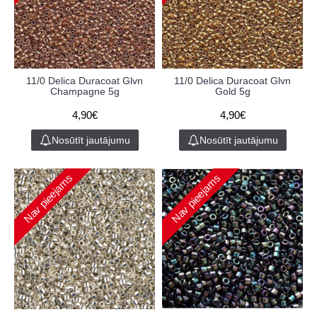
11/0 Delica Duracoat Glvn
11/0 Delica Duracoat Glvn
Champagne 5g
Gold 5g
4,90€
4,90€
Nosūtīt jautājumu
Nosūtīt jautājumu
Nav pieejams
Nav pieejams