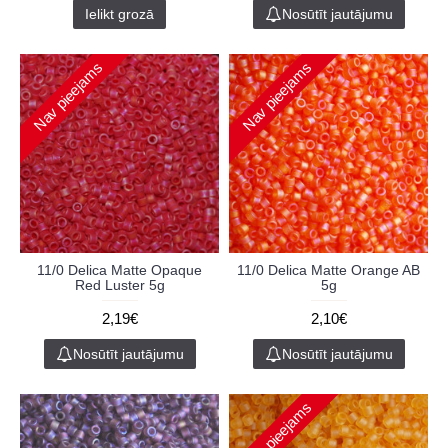
Ielikt grozā
Nosūtīt jautājumu
Nav pieejams
Nav pieejams
11/0 Delica Matte Opaque
11/0 Delica Matte Orange AB
Red Luster 5g
5g
2,19€
2,10€
Nosūtīt jautājumu
Nosūtīt jautājumu
Nav pieejams