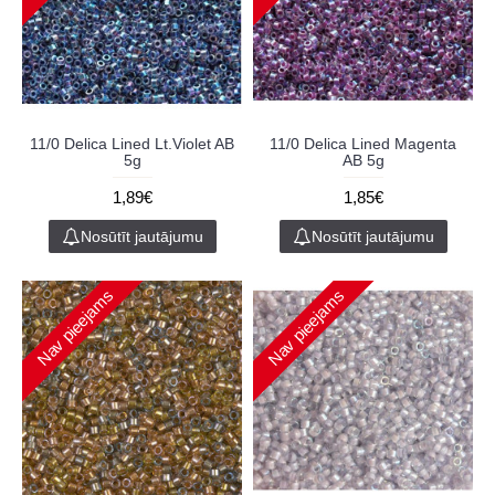
11/0 Delica Lined Lt.Violet AB
11/0 Delica Lined Magenta
5g
AB 5g
1,89€
1,85€
Nosūtīt jautājumu
Nosūtīt jautājumu
Nav pieejams
Nav pieejams