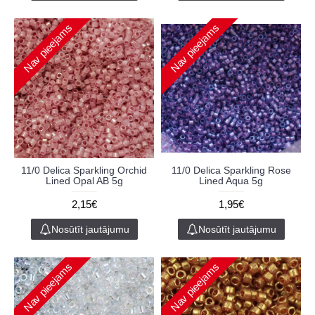
Nav pieejams
Nav pieejams
11/0 Delica Sparkling Orchid
11/0 Delica Sparkling Rose
Lined Opal AB 5g
Lined Aqua 5g
2,15€
1,95€
Nosūtīt jautājumu
Nosūtīt jautājumu
Nav pieejams
Nav pieejams