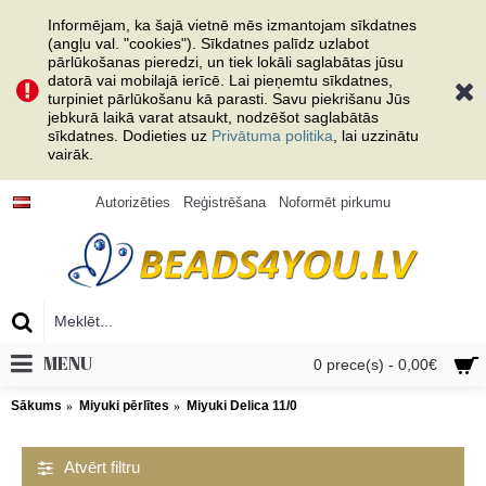
Informējam, ka šajā vietnē mēs izmantojam sīkdatnes
(angļu val. "cookies"). Sīkdatnes palīdz uzlabot
pārlūkošanas pieredzi, un tiek lokāli saglabātas jūsu
datorā vai mobilajā ierīcē. Lai pieņemtu sīkdatnes,
turpiniet pārlūkošanu kā parasti. Savu piekrišanu Jūs
jebkurā laikā varat atsaukt, nodzēšot saglabātās
sīkdatnes. Dodieties uz
Privātuma politika
, lai uzzinātu
vairāk.
Autorizēties
Reģistrēšana
Noformēt pirkumu
MENU
0 prece(s) - 0,00€
Sākums
Miyuki pērlītes
Miyuki Delica 11/0
Atvērt filtru