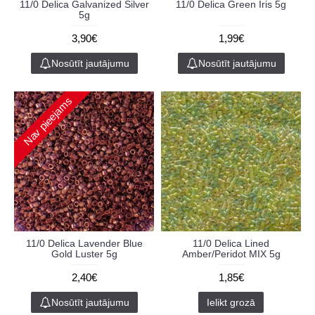
11/0 Delica Galvanized Silver
11/0 Delica Green Iris 5g
5g
3,90€
1,99€
Nosūtīt jautājumu
Nosūtīt jautājumu
Nav pieejams
11/0 Delica Lavender Blue
11/0 Delica Lined
Gold Luster 5g
Amber/Peridot MIX 5g
2,40€
1,85€
Nosūtīt jautājumu
Ielikt grozā