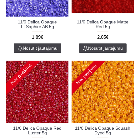
11/0 Delica Opaque
11/0 Delica Opaque Matte
Lt.Saphire AB 5g
Red 5g
1,89€
2,05€
Nosūtīt jautājumu
Nosūtīt jautājumu
Nav pieejams
Nav pieejams
11/0 Delica Opaque Red
11/0 Delica Opaque Squash
Luster 5g
Dyed 5g