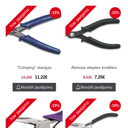
Nav pieejams
Nav pieejams
-15%
-15%
"Crimping" stangas
Atmiņas stieples knaibles
11,22€
7,25€
13,20€
8,53€
Nosūtīt jautājumu
Nosūtīt jautājumu
Nav pieejams
Nav pieejams
-15%
-15%