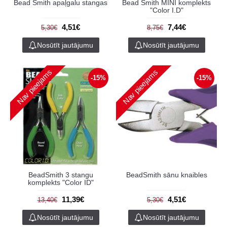
Bead Smith apaļgalu stangas
Bead Smith MINI komplekts
"Color I.D"
4,51€
7,44€
5,30€
8,75€
Nosūtīt jautājumu
Nosūtīt jautājumu
Nav pieejams
Nav pieejams
-15%
-15%
BeadSmith 3 stangu
BeadSmith sānu knaibles
komplekts "Color ID"
11,39€
4,51€
13,40€
5,30€
Nosūtīt jautājumu
Nosūtīt jautājumu