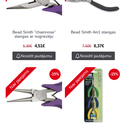
Bead Smith "chainnose"
Bead Smith 4in1 stangas
stangas ar nogriezēju
4,51€
6,37€
5,30€
7,50€
Nosūtīt jautājumu
Nosūtīt jautājumu
Nav pieejams
Nav pieejams
-15%
-15%