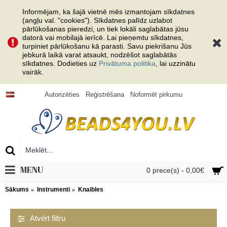
Informējam, ka šajā vietnē mēs izmantojam sīkdatnes
(angļu val. "cookies"). Sīkdatnes palīdz uzlabot
pārlūkošanas pieredzi, un tiek lokāli saglabātas jūsu
datorā vai mobilajā ierīcē. Lai pieņemtu sīkdatnes,
turpiniet pārlūkošanu kā parasti. Savu piekrišanu Jūs
jebkurā laikā varat atsaukt, nodzēšot saglabātās
sīkdatnes. Dodieties uz
Privātuma politika
, lai uzzinātu
vairāk.
Autorizēties
Reģistrēšana
Noformēt pirkumu
MENU
0 prece(s) - 0,00€
Sākums
Instrumenti
Knaibles
Atvērt filtru