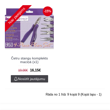
Nav pieejams
-15%
Četru stangu komplekts
maciņā (x1)
16,15€
19,00€
Nosūtīt jautājumu
Rāda no 1 līdz 9 kopā 9 (Kopā lapu - 1)