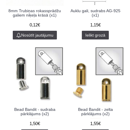
8mm Trubiņas rokassprādžu
Auklu gali, sudrabs AG-925
galiem niķeļa krāsā (x1)
(x1)
0,12€
1,15€
Nosūtīt jautājumu
Ielikt grozā
Bead Bandit - sudraba
Bead Bandit - zelta
pārklājums (x2)
pārklājums (x2)
1,50€
1,55€