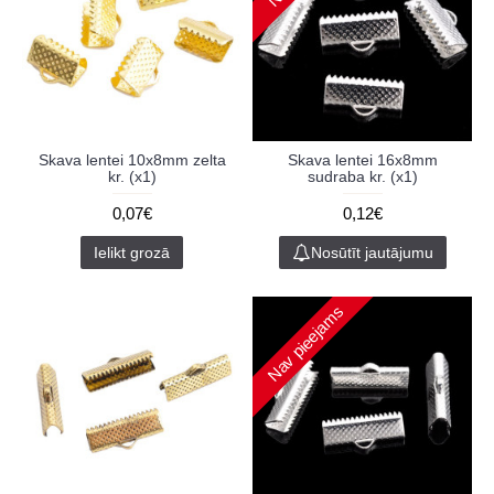
Skava lentei 10x8mm zelta
Skava lentei 16x8mm
kr. (x1)
sudraba kr. (x1)
0,07€
0,12€
Ielikt grozā
Nosūtīt jautājumu
Nav pieejams