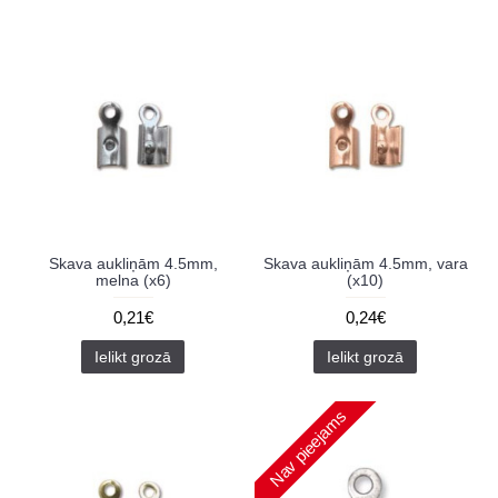
Skava aukliņām 4.5mm,
Skava aukliņām 4.5mm, vara
melna (x6)
(x10)
0,21€
0,24€
Ielikt grozā
Ielikt grozā
Nav pieejams