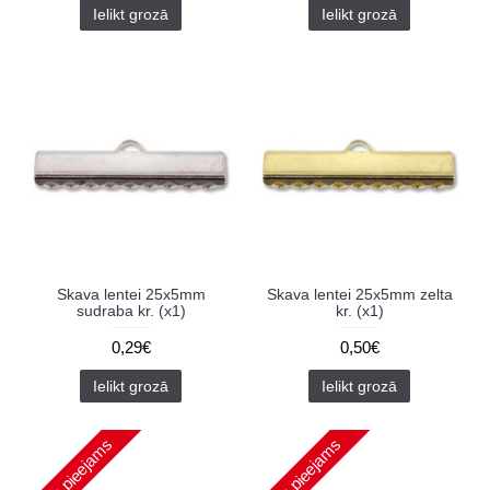
Ielikt grozā
Ielikt grozā
Skava lentei 25x5mm
Skava lentei 25x5mm zelta
sudraba kr. (x1)
kr. (x1)
0,29€
0,50€
Ielikt grozā
Ielikt grozā
Nav pieejams
Nav pieejams