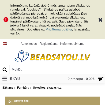
Informējam, ka šajā vietnē mēs izmantojam sīkdatnes
(angļu val. "cookies"). Sīkdatnes palīdz uzlabot
pārlūkošanas pieredzi, un tiek lokāli saglabātas jūsu
datorā vai mobilajā ierīcē. Lai pieņemtu sīkdatnes,
turpiniet pārlūkošanu kā parasti. Savu piekrišanu Jūs
jebkurā laikā varat atsaukt, nodzēšot saglabātās
sīkdatnes. Dodieties uz
Privātuma politika
, lai uzzinātu
vairāk.
Autorizēties
Reģistrēšana
Noformēt pirkumu
MENU
0 prece(s) - 0,00€
Sākums
Furnitūra
Spiedītes, skavas u.c.
Atvērt filtru