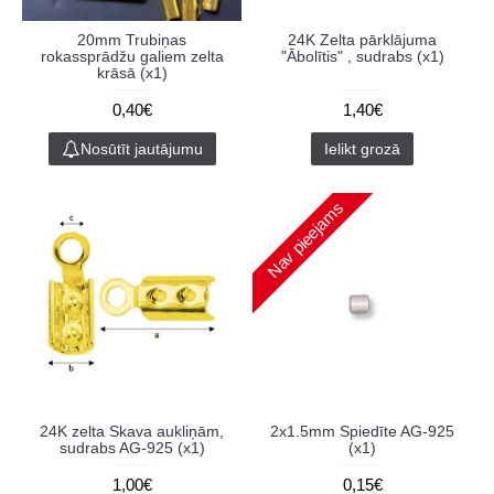
20mm Trubiņas
24K Zelta pārklājuma
rokassprādžu galiem zelta
"Ābolītis" , sudrabs (x1)
krāsā (x1)
0,40€
1,40€
Nosūtīt jautājumu
Ielikt grozā
Nav pieejams
24K zelta Skava aukliņām,
2x1.5mm Spiedīte AG-925
sudrabs AG-925 (x1)
(x1)
1,00€
0,15€