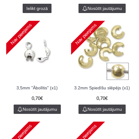
Ielikt grozā
Nosūtīt jautājumu
Nav pieejams
Nav pieejams
3,5mm "Ābolītis" (x1)
3.2mm Spiedīšu slēpējs (x1)
0,70€
0,70€
Nosūtīt jautājumu
Nosūtīt jautājumu
Nav pieejams
Nav pieejams