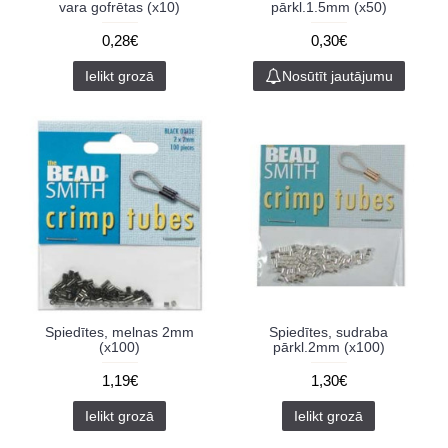
vara gofrētas (x10)
pārkl.1.5mm (x50)
0,28€
0,30€
Ielikt grozā
Nosūtīt jautājumu
Spiedītes, melnas 2mm
Spiedītes, sudraba
(x100)
pārkl.2mm (x100)
1,19€
1,30€
Ielikt grozā
Ielikt grozā