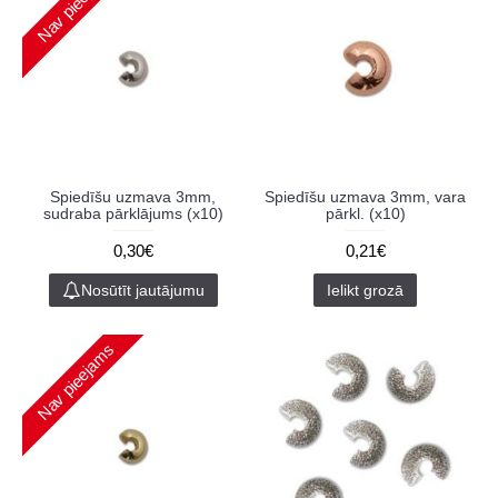
Nav pieejams
Spiedīšu uzmava 3mm,
Spiedīšu uzmava 3mm, vara
sudraba pārklājums (x10)
pārkl. (x10)
0,30€
0,21€
Nosūtīt jautājumu
Ielikt grozā
Nav pieejams