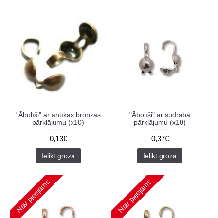
"Ābolīši" ar antīkas bronzas
"Ābolīši" ar sudraba
pārklājumu (x10)
pārklājumu (x10)
0,13€
0,37€
Ielikt grozā
Ielikt grozā
Nav pieejams
Nav pieejams