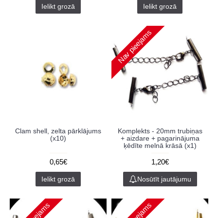
Ielikt grozā
Ielikt grozā
Nav pieejams
Clam shell, zelta pārklājums
Komplekts - 20mm trubiņas
(x10)
+ aizdare + pagarinājuma
ķēdīte melnā krāsā (x1)
0,65€
1,20€
Ielikt grozā
Nosūtīt jautājumu