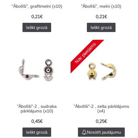
"Ābolīši", grafītmelni (x10)
"Ābolīši", melni (x10)
0,21€
0,21€
Ielikt grozā
Ielikt grozā
Nav pieejams
"Ābolīši"-2 , sudraba
"Ābolīši"-2 , zelta pārklājums
pārklājums (x10)
(x4)
0,45€
0,25€
Ielikt grozā
Nosūtīt jautājumu