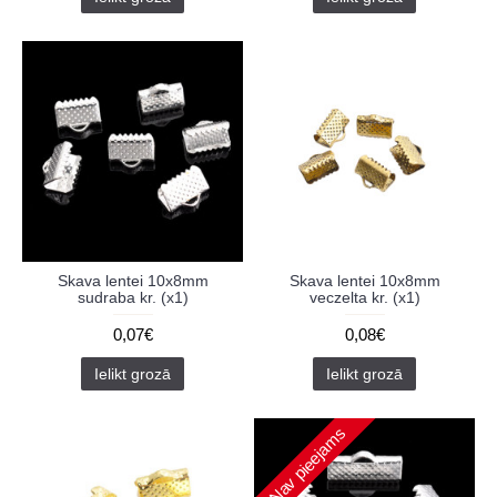
Skava lentei 10x8mm
Skava lentei 10x8mm
sudraba kr. (x1)
veczelta kr. (x1)
0,07€
0,08€
Ielikt grozā
Ielikt grozā
Nav pieejams