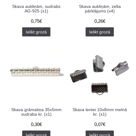
Skava aukliņām, sudrabs
Skava aukliņām, zelta
AG-925 (x1)
pārklājums (x4)
0,75€
0,26€
Ielikt grozā
Ielikt grozā
Skava grāmatiņa 35x5mm
Skava lentei 10x8mm melnā
sudraba kr. (x1)
kr. (x1)
0,30€
0,07€
Ielikt grozā
Ielikt grozā