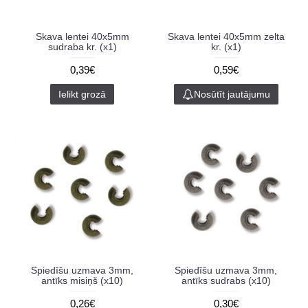
Skava lentei 40x5mm
Skava lentei 40x5mm zelta
sudraba kr. (x1)
kr. (x1)
0,39€
0,59€
Ielikt grozā
Nosūtīt jautājumu
Spiedīšu uzmava 3mm,
Spiedīšu uzmava 3mm,
antīks misiņš (x10)
antīks sudrabs (x10)
0,26€
0,30€