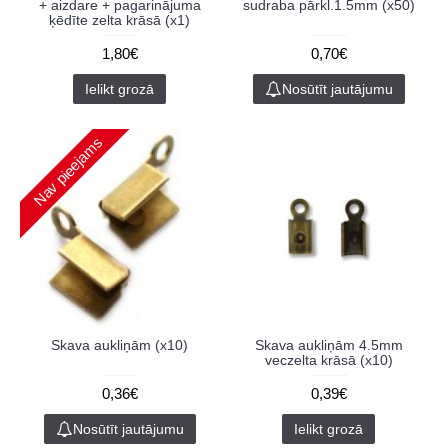
+ aizdare + pagarinājuma
sudraba pārkl.1.5mm (x50)
ķēdīte zelta krāsā (x1)
1,80€
0,70€
Ielikt grozā
Nosūtīt jautājumu
Nav pieejams
Skava aukliņām (x10)
Skava aukliņām 4.5mm
veczelta krāsā (x10)
0,36€
0,39€
Nosūtīt jautājumu
Ielikt grozā