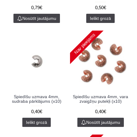
0,79€
0,50€
Nosūtīt jautājumu
Ielikt grozā
Nav pieejams
Spiedīšu uzmava 4mm,
Spiedīšu uzmava 4mm, vara
sudraba pārklājums (x10)
zvaigžņu putekļi (x10)
0,40€
0,40€
Ielikt grozā
Nosūtīt jautājumu