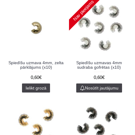
Nav pieejams
Spiedīšu uzmava 4mm, zelta
Spiedīšu uzmavas 4mm
pārklājums (x10)
sudraba gofrētas (x10)
0,60€
0,60€
Ielikt grozā
Nosūtīt jautājumu