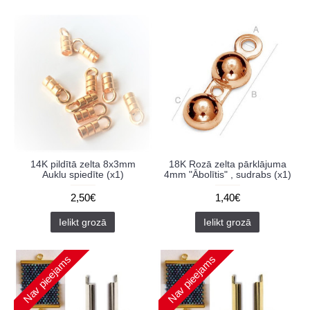
14K pildītā zelta 8x3mm
18K Rozā zelta pārklājuma
Auklu spiedīte (x1)
4mm "Ābolītis" , sudrabs (x1)
2,50€
1,40€
Ielikt grozā
Ielikt grozā
Nav pieejams
Nav pieejams