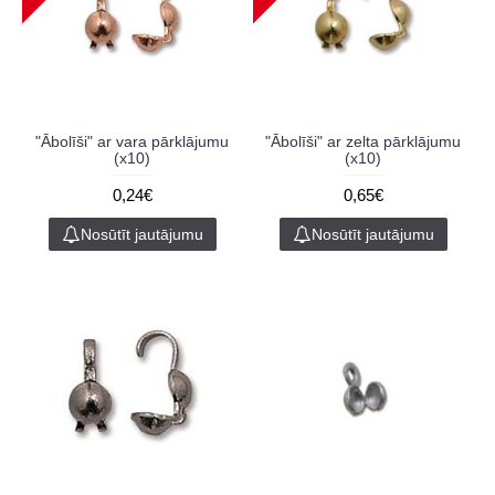
"Ābolīši" ar vara pārklājumu
"Ābolīši" ar zelta pārklājumu
(x10)
(x10)
0,24€
0,65€
Nosūtīt jautājumu
Nosūtīt jautājumu