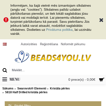
Informējam, ka šajā vietnē mēs izmantojam sīkdatnes
(angļu val. "cookies"). Sīkdatnes palīdz uzlabot
pārlūkošanas pieredzi, un tiek lokāli saglabātas jūsu
datorā vai mobilajā ierīcē. Lai pieņemtu sīkdatnes,
turpiniet pārlūkošanu kā parasti. Savu piekrišanu Jūs
jebkurā laikā varat atsaukt, nodzēšot saglabātās
sīkdatnes. Dodieties uz
Privātuma politika
, lai uzzinātu
vairāk.
Autorizēties
Reģistrēšana
Noformēt pirkumu
MENU
0 prece(s) - 0,00€
Sākums
Swarovski® Elementi
Kristāla pērles
5818 Half Drilled kristāla pērles
Atvērt filtru