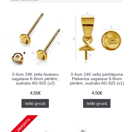
0.4um 24K zelta Auskaru
0.4um 24K zelta pārklājuma
sagatave 6-8mm pērlēm,
Piekariņa sagatave 6-8mm
sudrabs AG-925 (x2)
pērlēm, sudrabs AG-925 (x1)
4,50€
4,50€
Ielikt grozā
Ielikt grozā
Nav pieejams