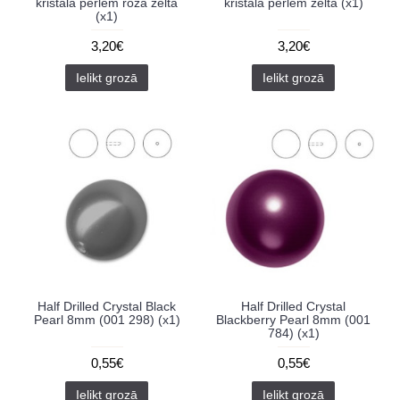
kristāla pērlēm rozā zelta
kristāla pērlēm zelta (x1)
(x1)
3,20€
3,20€
Ielikt grozā
Ielikt grozā
Half Drilled Crystal Black
Half Drilled Crystal
Pearl 8mm (001 298) (x1)
Blackberry Pearl 8mm (001
784) (x1)
0,55€
0,55€
Ielikt grozā
Ielikt grozā