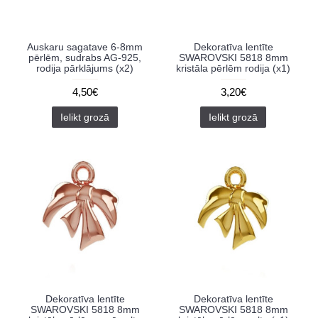
Auskaru sagatave 6-8mm
Dekoratīva lentīte
pērlēm, sudrabs AG-925,
SWAROVSKI 5818 8mm
rodija pārklājums (x2)
kristāla pērlēm rodija (x1)
4,50€
3,20€
Ielikt grozā
Ielikt grozā
Dekoratīva lentīte
Dekoratīva lentīte
SWAROVSKI 5818 8mm
SWAROVSKI 5818 8mm