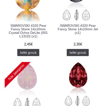
SWAROVSKI 4320 Pear
SWAROVSKI 4320 Pear
Fancy Stone 14x10mm
Fancy Stone 14x10mm Jet
Crystal Ochre DeLite (001
(x1)
L131D) (x1)
2,45€
2,35€
Ielikt grozā
Ielikt grozā
Nav pieejams