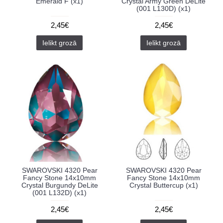
Emerald F (x1)
Crystal Army Green DeLite
(001 L130D) (x1)
2,45€
2,45€
Ielikt grozā
Ielikt grozā
SWAROVSKI 4320 Pear
SWAROVSKI 4320 Pear
Fancy Stone 14x10mm
Fancy Stone 14x10mm
Crystal Burgundy DeLite
Crystal Buttercup (x1)
(001 L132D) (x1)
2,45€
2,45€