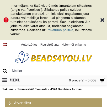
Informējam, ka šajā vietnē mēs izmantojam sīkdatnes
(angļu val. "cookies"). Sīkdatnes palīdz uzlabot
pārlūkošanas pieredzi, un tiek lokāli saglabātas jūsu
datorā vai mobilajā ierīcē. Lai pieņemtu sīkdatnes,
turpiniet pārlūkošanu kā parasti. Savu piekrišanu Jūs
jebkurā laikā varat atsaukt, nodzēšot saglabātās
sīkdatnes. Dodieties uz
Privātuma politika
, lai uzzinātu
vairāk.
Autorizēties
Reģistrēšana
Noformēt pirkumu
MENU
0 prece(s) - 0,00€
Sākums
Swarovski® Elementi
4320 Bumbiera formas
Atvērt filtru