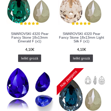
SWAROVSKI 4320 Pear
SWAROVSKI 4320 Pear
Fancy Stone 18x13mm
Fancy Stone 18x13mm Light
Emerald F (x1)
Silk F (x1)
4,10€
4,10€
Ielikt grozā
Ielikt grozā
Nav pieejams