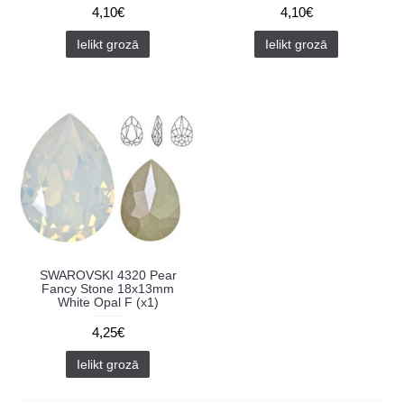
4,10€
4,10€
Ielikt grozā
Ielikt grozā
SWAROVSKI 4320 Pear
Fancy Stone 18x13mm
White Opal F (x1)
4,25€
Ielikt grozā