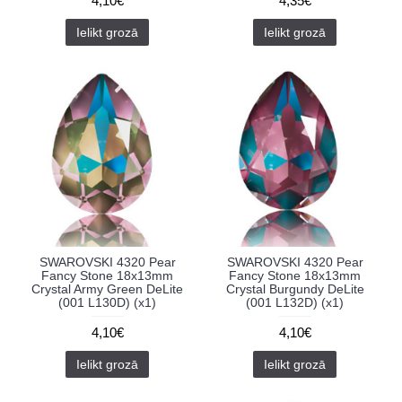
4,10€
4,35€
Ielikt grozā
Ielikt grozā
SWAROVSKI 4320 Pear
SWAROVSKI 4320 Pear
Fancy Stone 18x13mm
Fancy Stone 18x13mm
Crystal Army Green DeLite
Crystal Burgundy DeLite
(001 L130D) (x1)
(001 L132D) (x1)
4,10€
4,10€
Ielikt grozā
Ielikt grozā