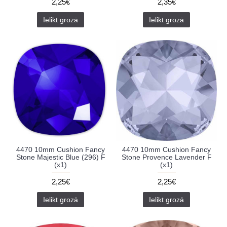
2,25€
2,35€
Ielikt grozā
Ielikt grozā
4470 10mm Cushion Fancy
4470 10mm Cushion Fancy
Stone Majestic Blue (296) F
Stone Provence Lavender F
(x1)
(x1)
2,25€
2,25€
Ielikt grozā
Ielikt grozā