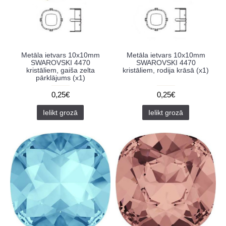
Metāla ietvars 10x10mm
Metāla ietvars 10x10mm
SWAROVSKI 4470
SWAROVSKI 4470
kristāliem, gaiša zelta
kristāliem, rodija krāsā (x1)
pārklājums (x1)
0,25€
0,25€
Ielikt grozā
Ielikt grozā