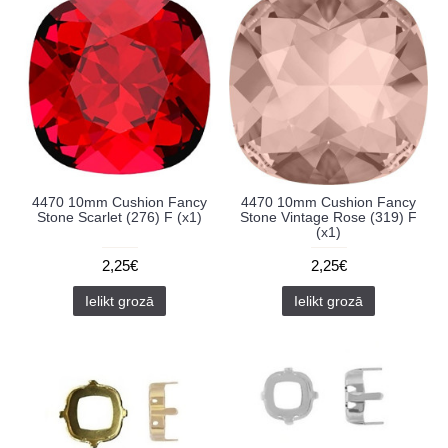
4470 10mm Cushion Fancy
4470 10mm Cushion Fancy
Stone Scarlet (276) F (x1)
Stone Vintage Rose (319) F
(x1)
2,25€
2,25€
Ielikt grozā
Ielikt grozā