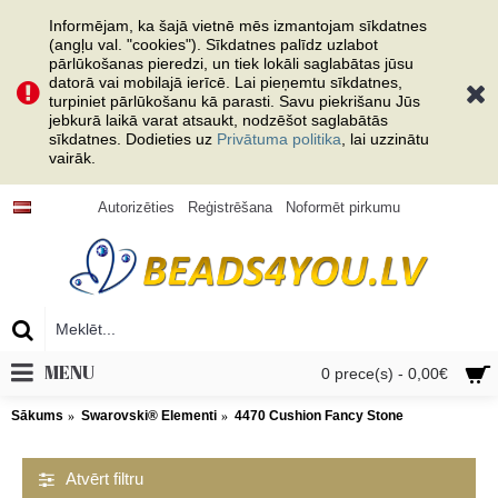
Informējam, ka šajā vietnē mēs izmantojam sīkdatnes
(angļu val. "cookies"). Sīkdatnes palīdz uzlabot
pārlūkošanas pieredzi, un tiek lokāli saglabātas jūsu
datorā vai mobilajā ierīcē. Lai pieņemtu sīkdatnes,
turpiniet pārlūkošanu kā parasti. Savu piekrišanu Jūs
jebkurā laikā varat atsaukt, nodzēšot saglabātās
sīkdatnes. Dodieties uz
Privātuma politika
, lai uzzinātu
vairāk.
Autorizēties
Reģistrēšana
Noformēt pirkumu
MENU
0 prece(s) - 0,00€
Sākums
Swarovski® Elementi
4470 Cushion Fancy Stone
Atvērt filtru