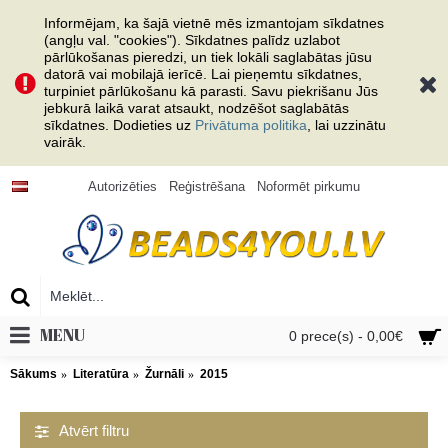
Informējam, ka šajā vietnē mēs izmantojam sīkdatnes
(angļu val. "cookies"). Sīkdatnes palīdz uzlabot
pārlūkošanas pieredzi, un tiek lokāli saglabātas jūsu
datorā vai mobilajā ierīcē. Lai pieņemtu sīkdatnes,
turpiniet pārlūkošanu kā parasti. Savu piekrišanu Jūs
jebkurā laikā varat atsaukt, nodzēšot saglabātās
sīkdatnes. Dodieties uz
Privātuma politika
, lai uzzinātu
vairāk.
Autorizēties
Reģistrēšana
Noformēt pirkumu
MENU
0 prece(s) - 0,00€
Sākums
Literatūra
Žurnāli
2015
Atvērt filtru