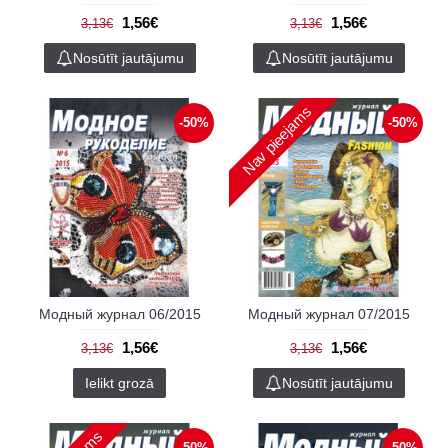
1,56€
1,56€
3,13€
3,13€
Nosūtīt jautājumu
Nosūtīt jautājumu
Nav pieejams
-50%
-50%
Модный журнал 06/2015
Модный журнал 07/2015
1,56€
1,56€
3,13€
3,13€
Ielikt grozā
Nosūtīt jautājumu
-50%
-50%