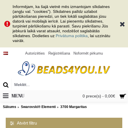
Informējam, ka šajā vietnē mēs izmantojam sīkdatnes
(angļu val. "cookies"). Sīkdatnes palīdz uzlabot
pārlūkošanas pieredzi, un tiek lokāli saglabātas jūsu
datorā vai mobilajā ierīcē. Lai pieņemtu sīkdatnes,
turpiniet pārlūkošanu kā parasti. Savu piekrišanu Jūs
jebkurā laikā varat atsaukt, nodzēšot saglabātās
sīkdatnes. Dodieties uz
Privātuma politika
, lai uzzinātu
vairāk.
Autorizēties
Reģistrēšana
Noformēt pirkumu
MENU
0 prece(s) - 0,00€
Sākums
Swarovski® Elementi
3700 Margaritas
Atvērt filtru