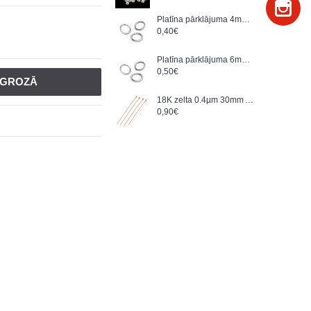
Platīna pārklājuma 4mm atverams gredzens, sudrabs AG925 (x1)
0,40€
Platīna pārklājuma 6mm atverams gredzens, sudrabs AG925 (x1)
0,50€
T GROZĀ
18K zelta 0.4µm 30mm Adata ar bumbiņu, sudraba AG-925 (x1)
0,90€