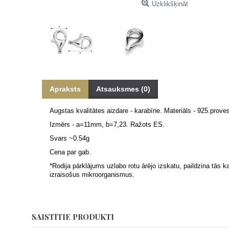
Uzklikšķināt
Apraksts
Atsauksmes (0)
Augstas kvalitātes aizdare - karabīne. Materiāls - 925.proves
Izmērs - a=11mm, b=7,23. Ražots ES.
Svars ~0.54g
Cena par gab.
*
Rodija pārklājums uzlabo rotu ārējo izskatu, paildzina tās k
izraisošus mikroorganismus.
SAISTĪTIE PRODUKTI