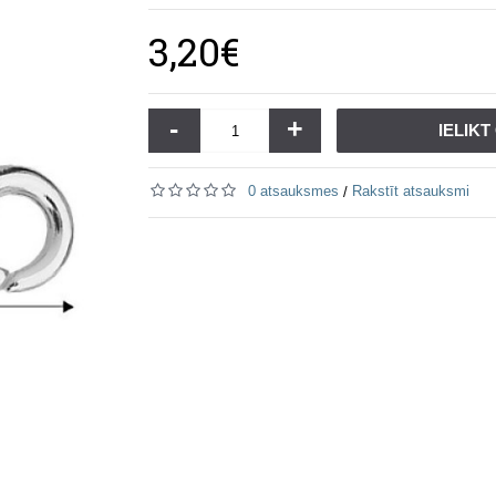
3,20€
-
+
IELIK
0 atsauksmes
Rakstīt atsauksmi
/