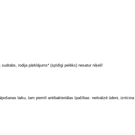
 sudrabs, rodija pārklājums* (spīdīgi pelēks) nesatur niķeli!
alpošanas laiku, tam piemīt antibakteriālas īpašības: neitralizē ūdeni, iznīci