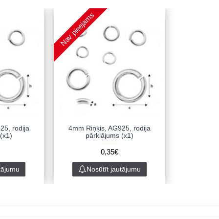
Nav pieejams
5, rodija
4mm Riņķis, AG925, rodija
(x1)
pārklājums (x1)
0,35€
utājumu
Nosūtīt jautājumu