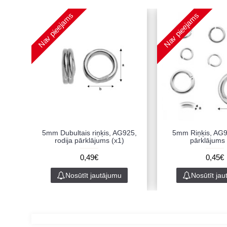
Nav pieejams
Nav pieejams
5mm Dubultais riņķis, AG925,
5mm Riņķis, AG92
rodija pārklājums (x1)
pārklājums 
0,49€
0,45€
Nosūtīt jautājumu
Nosūtīt ja