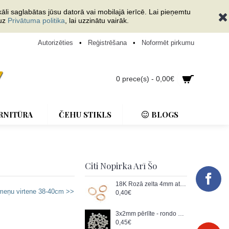
āli saglabātas jūsu datorā vai mobilajā ierīcē. Lai pieņemtu
 uz
Privātuma politika
, lai uzzinātu vairāk.
Autorizēties
•
Reģistrēšana
•
Noformēt pirkumu
0 prece(s) - 0,00€
RNITŪRA
ČEHU STIKLS
BLOGS
Citi Nopirka Arī Šo
18K Rozā zelta 4mm atverams riņķis, sudrabs (x1)
eņu virtene 38-40cm >>
0,40€
3x2mm pērlīte - rondo Zvaigžņu putekļi, sudrabs AG-925 (x1)
0,45€