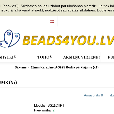
"cookies"). Sīkdatnes palīdz uzlabot pārlūkošanas pieredzi, un tiek lok
s jebkurā laikā varat atsaukt, nodzēšot saglabātās sīkdatnes. Dodieties
MIYUKI®
TOHO®
AKMEŅU VIRTENES
FU
Sākums
11mm Karabīne, AG925 Rodija pārklājums (x1)
MS (X1)
Amazonīts 8mm akm
Modelis:
SS11CHPT
Pieejamība:
2