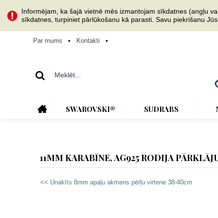
Informējam, ka šajā vietnē mēs izmantojam sīkdatnes (angļu val. 
sīkdatnes, turpiniet pārlūkošanu kā parasti. Savu piekrišanu Jū
Par mums
•
Kontakti
•
SWAROVSKI®
SUDRABS
11MM KARABĪNE, AG925 RODIJA PĀRKLĀJU
<< Unakīts 8mm apaļu akmens pērļu virtene 38-40cm