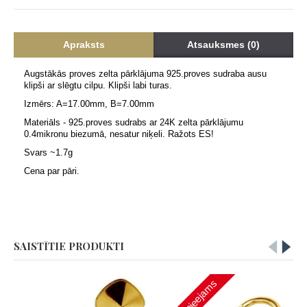
Apraksts
Atsauksmes (0)
Augstākās proves zelta pārklājuma 925.proves sudraba ausu
klipši ar slēgtu cilpu. Klipši labi turas.
Izmērs: A=17.00mm, B=7.00mm
Materiāls - 925.proves sudrabs ar 24K zelta pārklājumu
0.4mikronu biezumā, nesatur niķeli. Ražots ES!
Svars ~1.7g
Cena par pāri.
SAISTĪTIE PRODUKTI
Nav pieejams