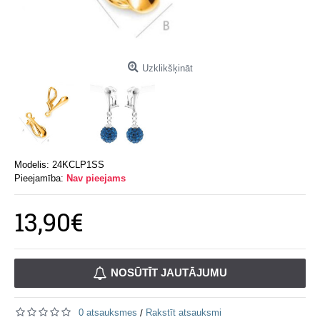
Uzklikšķināt
Modelis:
24KCLP1SS
Pieejamība:
Nav pieejams
13,90€
NOSŪTĪT JAUTĀJUMU
0 atsauksmes
Rakstīt atsauksmi
/