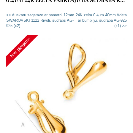
0.4UM 24K ZELTA PĀRKLĀJUMA SUDRABA KLIPŠI AR CILPU (925.PROVE) (X2)
<< Auskaru sagatave ar pamatni 12mm
24K zelta 0.4µm 40mm Adata
SWAROVSKI 1122 Rivoli, sudrabs AG-
ar bumbiņu, sudraba AG-925
925 (x2)
(x1) >>
Nav pieejams