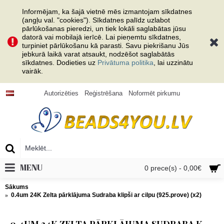
Informējam, ka šajā vietnē mēs izmantojam sīkdatnes
(angļu val. "cookies"). Sīkdatnes palīdz uzlabot
pārlūkošanas pieredzi, un tiek lokāli saglabātas jūsu
datorā vai mobilajā ierīcē. Lai pieņemtu sīkdatnes,
turpiniet pārlūkošanu kā parasti. Savu piekrišanu Jūs
jebkurā laikā varat atsaukt, nodzēšot saglabātās
sīkdatnes. Dodieties uz
Privātuma politika
, lai uzzinātu
vairāk.
Autorizēties
Reģistrēšana
Noformēt pirkumu
MENU
0 prece(s) - 0,00€
Sākums
0.4um 24K Zelta pārklājuma Sudraba klipši ar cilpu (925.prove) (x2)