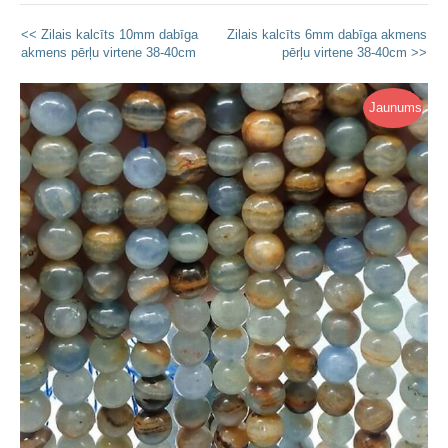
<< Zilais kalcīts 10mm dabīga
Zilais kalcīts 6mm dabīga akmens
akmens pērļu virtene 38-40cm
pērļu virtene 38-40cm >>
Jaunums