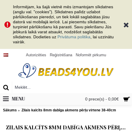
Informējam, ka šajā vietnē mēs izmantojam sīkdatnes
(angļu val. "cookies"). Sīkdatnes palīdz uzlabot
pārlūkošanas pieredzi, un tiek lokāli saglabātas jūsu
datorā vai mobilajā ierīcē. Lai pieņemtu sīkdatnes,
turpiniet pārlūkošanu kā parasti. Savu piekrišanu Jūs
jebkurā laikā varat atsaukt, nodzēšot saglabātās
sīkdatnes. Dodieties uz
Privātuma politika
, lai uzzinātu
vairāk.
Autorizēties
Reģistrēšana
Noformēt pirkumu
MENU
0 prece(s) - 0,00€
Sākums
Zilais kalcīts 8mm dabīga akmens pērļu virtene 38-40cm
ZILAIS KALCĪTS 8MM DABĪGA AKMENS PĒRĻU VIRTENE 38-40CM