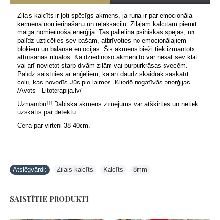
Zilais kalcīts ir ļoti spēcīgs akmens, ja runa ir par emocionāla
ķermeņa nomierināšanu un relaksāciju. Zilajam kalcītam piemīt
maiga nomierinoša enerģija. Tas palielina psihiskās spējas, un
palīdz uzticēties sev pašam, atbrīvoties no emocionālajiem
blokiem un balansē emocijas. Šis akmens bieži tiek izmantots
attīrīšanas rituālos. Kā dziedinošo akmeni to var nēsāt sev klāt
vai arī novietot starp divām zilām vai purpurkrāsas svecēm.
Palīdz saistīties ar eņģeļiem, kā arī daudz skaidrāk saskatīt
ceļu, kas novedīs Jūs pie laimes. Kliedē negatīvās enerģijas.
/Avots - Litoterapija.lv/
Uzmanību!!! Dabiskā akmens zīmējums var atšķirties un netiek
uzskatīs par defektu.
Cena par virteni 38-40cm.
Atslēgvārdi:
Zilais kalcīts
,
Kalcīts
,
8mm
SAISTĪTIE PRODUKTI