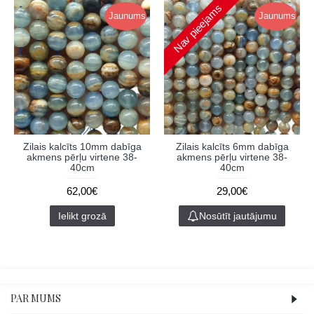
Nav pieejams
Jaunums
Jaunums
Zilais kalcīts 10mm dabīga
Zilais kalcīts 6mm dabīga
akmens pērļu virtene 38-
akmens pērļu virtene 38-
40cm
40cm
62,00€
29,00€
Ielikt grozā
Nosūtīt jautājumu
PAR MUMS