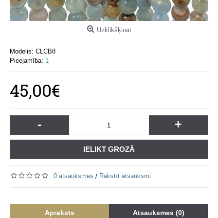
Uzklikšķināt
Modelis:
CLCB8
Pieejamība:
1
45,00€
-
+
IELIKT GROZĀ
0 atsauksmes
Rakstīt atsauksmi
/
Apraksts
Atsauksmes (0)