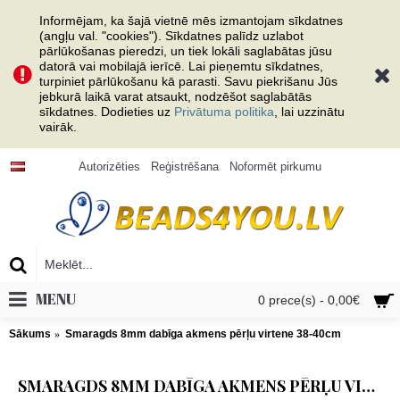
Informējam, ka šajā vietnē mēs izmantojam sīkdatnes
(angļu val. "cookies"). Sīkdatnes palīdz uzlabot
pārlūkošanas pieredzi, un tiek lokāli saglabātas jūsu
datorā vai mobilajā ierīcē. Lai pieņemtu sīkdatnes,
turpiniet pārlūkošanu kā parasti. Savu piekrišanu Jūs
jebkurā laikā varat atsaukt, nodzēšot saglabātās
sīkdatnes. Dodieties uz
Privātuma politika
, lai uzzinātu
vairāk.
Autorizēties
Reģistrēšana
Noformēt pirkumu
MENU
0 prece(s) - 0,00€
Sākums
Smaragds 8mm dabīga akmens pērļu virtene 38-40cm
SMARAGDS 8MM DABĪGA AKMENS PĒRĻU VIRTENE 38-40CM