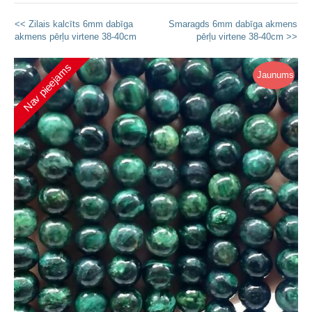
<< Zilais kalcīts 6mm dabīga
Smaragds 6mm dabīga akmens
akmens pērļu virtene 38-40cm
pērļu virtene 38-40cm >>
Nav pieejams
Jaunums