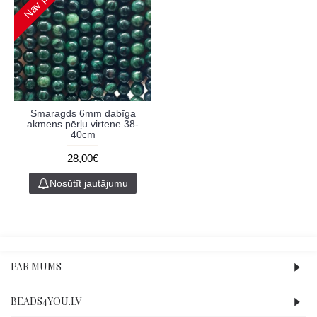
Smaragds 6mm dabīga
akmens pērļu virtene 38-
40cm
28,00€
Nosūtīt jautājumu
PAR MUMS
BEADS4YOU.LV