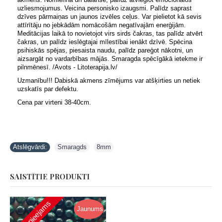
uzliesmojumus. Veicina personisko izaugsmi. Palīdz saprast
dzīves pārmaiņas un jaunos izvēles ceļus. Var pielietot kā sevis
attīrītāju no jebkādām nomācošām negatīvajām enerģijām.
Meditācijas laikā to novietojot virs sirds čakras, tas palīdz atvērt
čakras, un palīdz ieslēgtajai mīlestībai ienākt dzīvē. Spēcina
psihiskās spējas, piesaista naudu, palīdz pareģot nākotni, un
aizsargāt no vardarbības mājās. Smaragda spēcīgākā ietekme ir
pilnmēnesī. /Avots - Litoterapija.lv/
Uzmanību!!! Dabiskā akmens zīmējums var atšķirties un netiek
uzskatīs par defektu.
Cena par virteni 38-40cm.
Atslēgvārdi:
Smaragds
,
8mm
SAISTĪTIE PRODUKTI
Nav pieejams
Jaunums