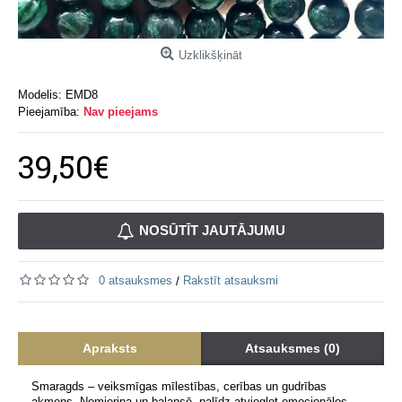
Uzklikšķināt
Modelis:
EMD8
Pieejamība:
Nav pieejams
39,50€
NOSŪTĪT JAUTĀJUMU
0 atsauksmes
Rakstīt atsauksmi
/
Apraksts
Atsauksmes (0)
Smaragds – veiksmīgas mīlestības, cerības un gudrības
akmens. Nomierina un balansē, palīdz atvieglot emocionālos