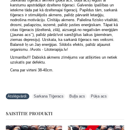
Sarkanās tīģeracs akmeni (pūķa acs, buļļa acs) iegūst ar
karstumu apstrādājot dzelteno tīģeraci. Galvenās īpašības un
ietekme tāda pat kā dzeltenajai tīgeracij. Papildus tām, sarkanā
tīģeracs ir stimulējošs akmens, palīdz pārvarēt letarģiju,
nodrošina motivāciju. Cīnītāju akmens. Palielina fizisko vitalitāti,
drosmi, pašapziņu, iezemē, palīdz justies enerģiskam. Tāpat kā
citas tīģeracis (dzeltenā, zilā), aizsargā no negatīvām enerģijām
(„ļaunas acs’’), palīdz pārdzīvot sarežģītus laikus (piemēram,
ziemas depresiju). Uzskata, ka sarkanā tīģeracs nes veiksmi.
Balansē Iņ un Jaņ enerģijas. Sildošs efekts, palīdz atjaunot
organismu. /Avots - Litoterapija.lv/
Uzmanību!!! Dabiskā akmens zīmējums var atšķirties un netiek
uzskatīs par defektu.
Cena par virteni 38-40cm.
Atslēgvārdi:
Sarkana Tīģeracs
,
Buļļa acs
,
Pūķa acs
SAISTĪTIE PRODUKTI