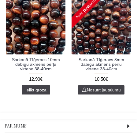
Nav pieejams
Sarkanā Tīģeracs 10mm
Sarkanā Tīģeracs 8mm
dabīgu akmens pērļu
dabīgu akmens pērļu
virtene 38-40cm
virtene 38-40cm
12,90€
10,50€
Ielikt grozā
Nosūtīt jautājumu
PAR MUMS