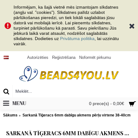
Informējam, ka šajā vietnē mēs izmantojam sīkdatnes
(angļu val. "cookies"). Sīkdatnes palīdz uzlabot
pārlūkošanas pieredzi, un tiek lokāli saglabātas jūsu
datorā vai mobilajā ierīcē. Lai pieņemtu sīkdatnes,
turpiniet pārlūkošanu kā parasti. Savu piekrišanu Jūs
jebkurā laikā varat atsaukt, nodzēšot saglabātās
sīkdatnes. Dodieties uz
Privātuma politika
, lai uzzinātu
vairāk.
Autorizēties
Reģistrēšana
Noformēt pirkumu
MENU
0 prece(s) - 0,00€
Sākums
Sarkanā Tīģeracs 6mm dabīgu akmens pērļu virtene 38-40cm
SARKANĀ TĪĢERACS 6MM DABĪGU AKMENS PĒRĻU VIRTENE 38-40CM