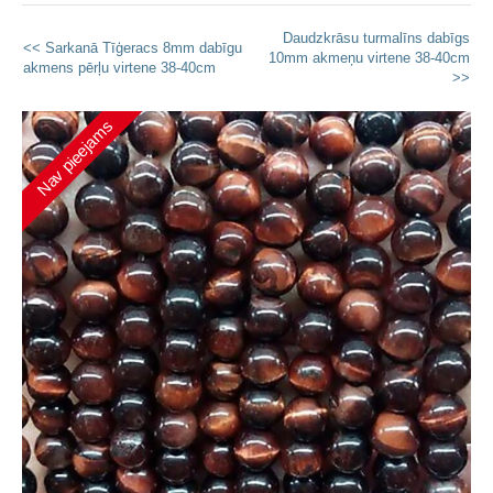
Daudzkrāsu turmalīns dabīgs
<< Sarkanā Tīģeracs 8mm dabīgu
10mm akmeņu virtene 38-40cm
akmens pērļu virtene 38-40cm
>>
Nav pieejams