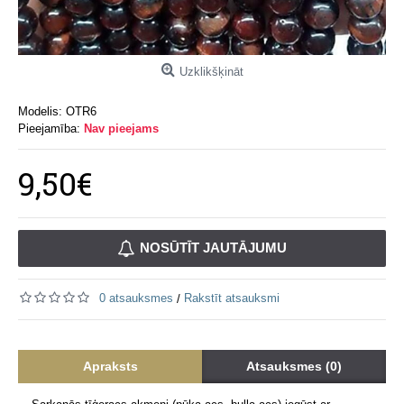
Uzklikšķināt
Modelis:
OTR6
Pieejamība:
Nav pieejams
9,50€
NOSŪTĪT JAUTĀJUMU
0 atsauksmes
Rakstīt atsauksmi
/
Apraksts
Atsauksmes (0)