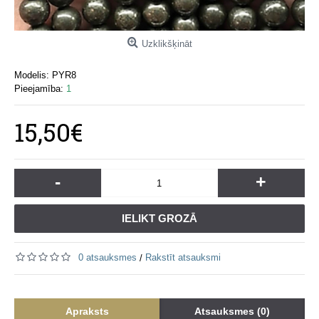
Uzklikšķināt
Modelis:
PYR8
Pieejamība:
1
15,50€
-
+
IELIKT GROZĀ
0 atsauksmes
Rakstīt atsauksmi
/
Apraksts
Atsauksmes (0)