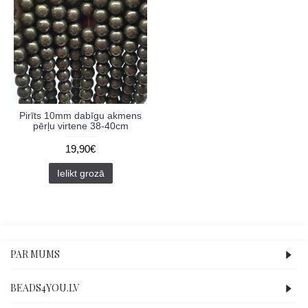
Pirīts 10mm dabīgu akmens
pērļu virtene 38-40cm
19,90€
Ielikt grozā
PAR MUMS
BEADS4YOU.LV