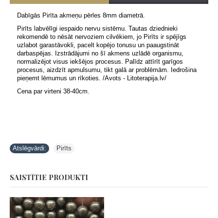
Dabīgās Pirīta akmeņu pērles 8mm diametrā.
Pirīts labvēlīgi iespaido nervu sistēmu. Tautas dziednieki
rekomendē to nēsāt nervoziem cilvēkiem, jo Pirīts ir spējīgs
uzlabot garastāvokli, pacelt kopējo tonusu un paaugstināt
darbaspējas. Izstrādājumi no šī akmens uzlādē organismu,
normalizējot visus iekšējos procesus. Palīdz attīrīt garīgos
procesus, aizdzīt apmulsumu, tikt galā ar problēmām. Iedrošina
pieņemt lēmumus un rīkoties. /Avots - Litoterapija.lv/
Cena par virteni 38-40cm.
Atslēgvārdi:
Pirīts
SAISTĪTIE PRODUKTI