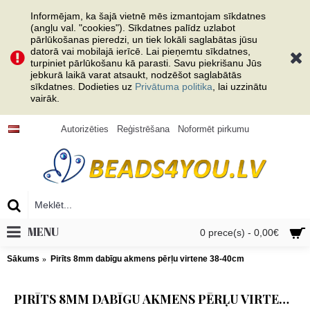
Informējam, ka šajā vietnē mēs izmantojam sīkdatnes
(angļu val. "cookies"). Sīkdatnes palīdz uzlabot
pārlūkošanas pieredzi, un tiek lokāli saglabātas jūsu
datorā vai mobilajā ierīcē. Lai pieņemtu sīkdatnes,
turpiniet pārlūkošanu kā parasti. Savu piekrišanu Jūs
jebkurā laikā varat atsaukt, nodzēšot saglabātās
sīkdatnes. Dodieties uz
Privātuma politika
, lai uzzinātu
vairāk.
Autorizēties
Reģistrēšana
Noformēt pirkumu
MENU
0 prece(s) - 0,00€
Sākums
Pirīts 8mm dabīgu akmens pērļu virtene 38-40cm
PIRĪTS 8MM DABĪGU AKMENS PĒRĻU VIRTENE 38-40CM