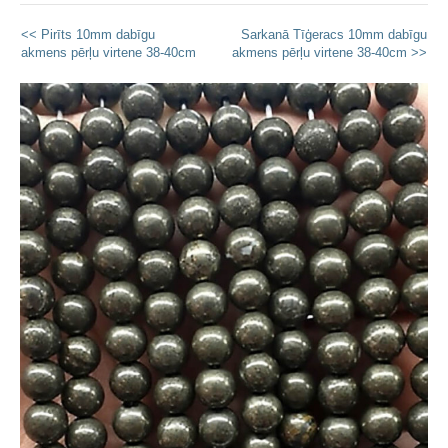
<< Pirīts 10mm dabīgu
Sarkanā Tīģeracs 10mm dabīgu
akmens pērļu virtene 38-40cm
akmens pērļu virtene 38-40cm >>