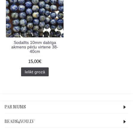
Sodalīts 10mm dabīga
akmens pērļu virtene 38-
40cm
15,00€
Ielikt grozā
PAR MUMS
BEADS4YOU.LV