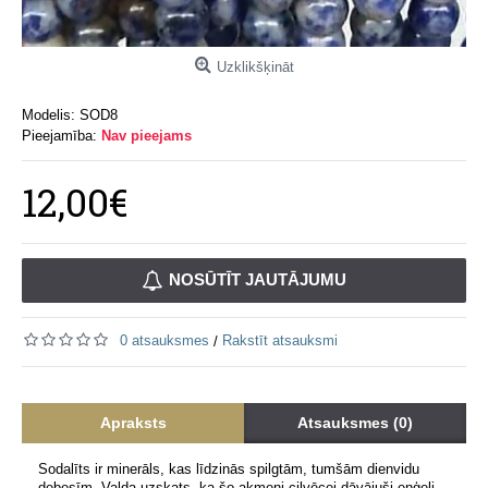
Uzklikšķināt
Modelis:
SOD8
Pieejamība:
Nav pieejams
12,00€
NOSŪTĪT JAUTĀJUMU
0 atsauksmes
Rakstīt atsauksmi
/
Apraksts
Atsauksmes (0)
Sodalīts ir minerāls, kas līdzinās spilgtām, tumšām dienvidu
debesīm. Valda uzskats, ka šo akmeni cilvēcei dāvājuši eņģeļi.