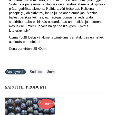
Sodalīts ir patiesuma, atklātības un sirsnības akmens. Augstākā
prāta, gudrības akmens. Palīdz atvērt trešo aci. Palielina
pašapziņu, objektivitāti, intuīciju, balansē emocijas. Mazina
bailes, panikas lēkmes, uzmācīgas domas, sniedz prāta
skaidrību. Labs psihiskās aizsardzības un meditācijas akmens.
Nes iekšēju mieru un veicina garīgo izaugsmi. /Avots -
Litoterapija.lv/
Uzmanību!!! Dabiskā akmens zīmējums var atšķirties un netiek
uzskatīs par defektu.
Cena par virteni 38-40cm.
Atslēgvārdi:
Sodalīts
,
8mm
SAISTĪTIE PRODUKTI
Jaunums