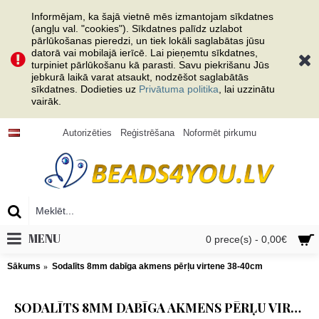
Informējam, ka šajā vietnē mēs izmantojam sīkdatnes
(angļu val. "cookies"). Sīkdatnes palīdz uzlabot
pārlūkošanas pieredzi, un tiek lokāli saglabātas jūsu
datorā vai mobilajā ierīcē. Lai pieņemtu sīkdatnes,
turpiniet pārlūkošanu kā parasti. Savu piekrišanu Jūs
jebkurā laikā varat atsaukt, nodzēšot saglabātās
sīkdatnes. Dodieties uz
Privātuma politika
, lai uzzinātu
vairāk.
Autorizēties
Reģistrēšana
Noformēt pirkumu
MENU
0 prece(s) - 0,00€
Sākums
Sodalīts 8mm dabīga akmens pērļu virtene 38-40cm
SODALĪTS 8MM DABĪGA AKMENS PĒRĻU VIRTENE 38-40CM