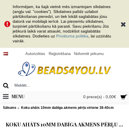
Informējam, ka šajā vietnē mēs izmantojam sīkdatnes
(angļu val. "cookies"). Sīkdatnes palīdz uzlabot
pārlūkošanas pieredzi, un tiek lokāli saglabātas jūsu
datorā vai mobilajā ierīcē. Lai pieņemtu sīkdatnes,
turpiniet pārlūkošanu kā parasti. Savu piekrišanu Jūs
jebkurā laikā varat atsaukt, nodzēšot saglabātās
sīkdatnes. Dodieties uz
Privātuma politika
, lai uzzinātu
vairāk.
Autorizēties
Reģistrēšana
Noformēt pirkumu
MENU
0 prece(s) - 0,00€
Sākums
Koku ahāts 10mm dabīga akmens pērļu virtene 38-40cm
KOKU AHĀTS 10MM DABĪGA AKMENS PĒRĻU VIRTENE 38-40CM