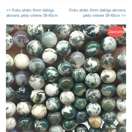
<< Koku ahāts 8mm dabīga
Koku ahāts 6mm dabīga akmens
akmens pērļu virtene 38-40cm
pērļu virtene 38-40cm >>
Jaunums