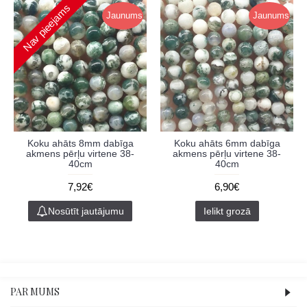
Nav pieejams
Jaunums
Jaunums
Koku ahāts 8mm dabīga
Koku ahāts 6mm dabīga
akmens pērļu virtene 38-
akmens pērļu virtene 38-
40cm
40cm
7,92€
6,90€
Nosūtīt jautājumu
Ielikt grozā
PAR MUMS