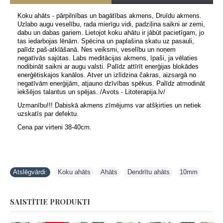
Koku ahāts - pārpilnības un bagātības akmens, Druīdu akmens.
Uzlabo augu veselību, rada mierīgu vidi, padziļina saikni ar zemi,
dabu un dabas gariem. Lietojot koku ahātu ir jābūt pacietīgam, jo
tas iedarbojas lēnām. Spēcina un paplašina skatu uz pasauli,
palīdz paš-atklāšanā. Nes veiksmi, veselību un noņem
negatīvās sajūtas. Labs meditācijas akmens, īpaši, ja vēlaties
nodibināt saikni ar augu valsti. Palīdz attīrīt enerģijas blokādes
enerģētiskajos kanālos. Atver un izlīdzina čakras, aizsargā no
negatīvām enerģijām, atjauno dzīvības spēkus. Palīdz atmodināt
iekšējos talantus un spējas. /Avots - Litoterapija.lv/
Uzmanību!!! Dabiskā akmens zīmējums var atšķirties un netiek
uzskatīs par defektu.
Cena par virteni 38-40cm.
Atslēgvārdi:
Koku ahāts
,
Ahāts
,
Dendrītu ahāts
,
10mm
SAISTĪTIE PRODUKTI