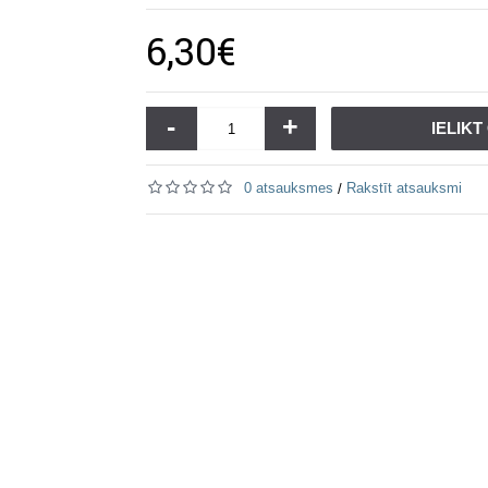
6,30€
-
+
IELIK
0 atsauksmes
Rakstīt atsauksmi
/