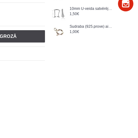
10mm U-veida satvērējs, sudrabs AG-925 (x1)
1,50€
Sudraba (925.prove) aizdare (x1)
1,00€
T GROZĀ