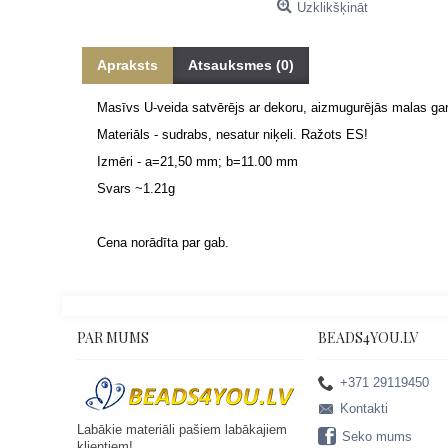
Uzklikšķināt
Apraksts
Atsauksmes (0)
Masīvs U-veida satvērējs ar dekoru, aizmugurējās malas g
Materiāls - sudrabs, nesatur niķeli. Ražots ES!
Izmēri -
a=21,50 mm; b=11.00 mm
Svars ~1.21g
Cena norādīta par gab.
PAR MUMS
BEADS4YOU.LV
+371 29119450
Kontakti
Labākie materiāli pašiem labākajiem
Seko mums
klientiem!