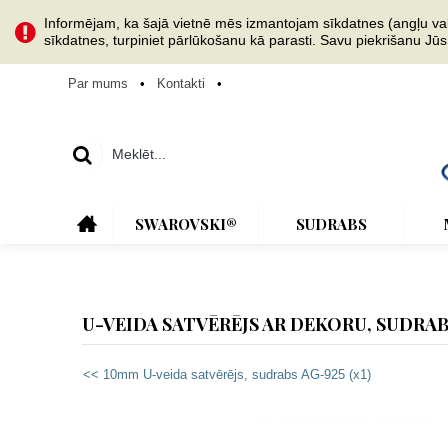
Informējam, ka šajā vietnē mēs izmantojam sīkdatnes (angļu val. 
sīkdatnes, turpiniet pārlūkošanu kā parasti. Savu piekrišanu Jū
Par mums
•
Kontakti
•
SWAROVSKI®
SUDRABS
U-VEIDA SATVĒRĒJS AR DEKORU, SUDRABS
<< 10mm U-veida satvērējs, sudrabs AG-925 (x1)