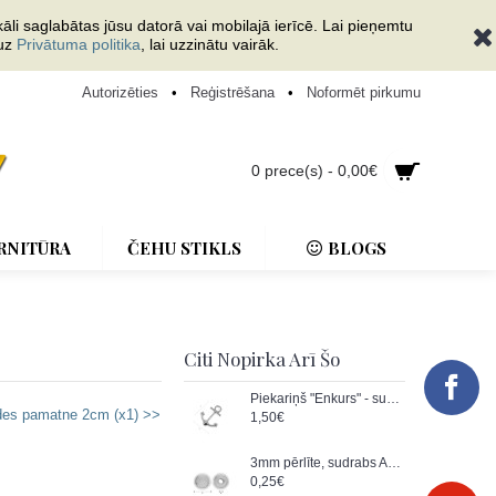
āli saglabātas jūsu datorā vai mobilajā ierīcē. Lai pieņemtu
 uz
Privātuma politika
, lai uzzinātu vairāk.
Autorizēties
•
Reģistrēšana
•
Noformēt pirkumu
0 prece(s) - 0,00€
RNITŪRA
ČEHU STIKLS
BLOGS
Citi Nopirka Arī Šo
Piekariņš "Enkurs" - sudraba (AG-925) (x1)
des pamatne 2cm (x1) >>
1,50€
3mm pērlīte, sudrabs AG-925 (x1)
0,25€