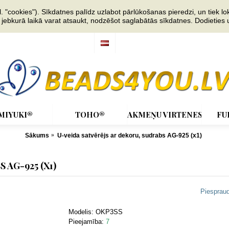
"cookies"). Sīkdatnes palīdz uzlabot pārlūkošanas pieredzi, un tiek lok
s jebkurā laikā varat atsaukt, nodzēšot saglabātās sīkdatnes. Dodieties
MIYUKI®
TOHO®
AKMEŅU VIRTENES
FU
Sākums
U-veida satvērējs ar dekoru, sudrabs AG-925 (x1)
 AG-925 (X1)
Piesprau
Modelis:
OKP3SS
Pieejamība:
7