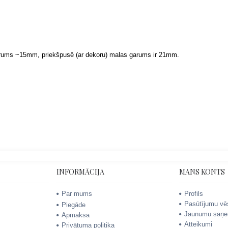
arums ~15mm, priekšpusē (ar dekoru) malas garums ir 21mm.
INFORMĀCIJA
MANS KONTS
Par mums
Profils
Pasūtījumu vē
Piegāde
Jaunumu saņe
Apmaksa
Atteikumi
Privātuma politika