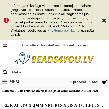
Informējam, ka šajā vietnē mēs izmantojam sīkdatnes
(angļu val. "cookies"). Sīkdatnes palīdz uzlabot
pārlūkošanas pieredzi, un tiek lokāli saglabātas jūsu
datorā vai mobilajā ierīcē. Lai pieņemtu sīkdatnes,
turpiniet pārlūkošanu kā parasti. Savu piekrišanu Jūs
jebkurā laikā varat atsaukt, nodzēšot saglabātās
sīkdatnes. Dodieties uz
Privātuma politika
, lai uzzinātu
vairāk.
Autorizēties
Reģistrēšana
Noformēt pirkumu
MENU
0 prece(s) - 0,00€
Sākums
24K zelta 0.4µm Neliels āķis ar cilpu, sudraba AG-925 (x2)
24K ZELTA 0.4ΜM NELIELS ĀĶIS AR CILPU, SUDRABA AG-925 (X2)