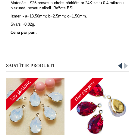
Materiāls - 925.proves sudrabs pārklāts ar 24K zeltu 0.4 mikronu
biezumā, nesatur niķeli. Ražots ES!
Izmēri - a=13,50mm; b=2.5mm; c=1,50mm.
Svars ~0.82g.
Cena par pāri.
SAISTĪTIE PRODUKTI
Nav pieejams
Nav pieejams