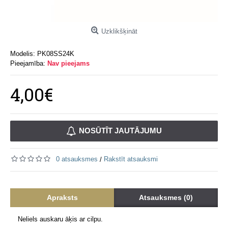
Uzklikšķināt
Modelis:
PK08SS24K
Pieejamība:
Nav pieejams
4,00€
NOSŪTĪT JAUTĀJUMU
0 atsauksmes
Rakstīt atsauksmi
/
Apraksts
Atsauksmes (0)
Neliels auskaru āķis ar cilpu.