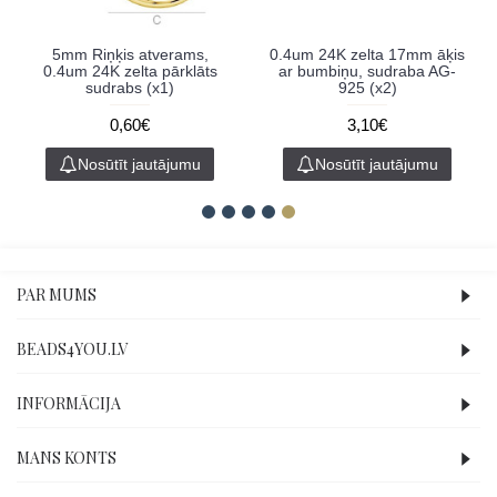
5mm Riņķis atverams,
0.4um 24K zelta 17mm āķis
0.4um 24K zelta pārklāts
ar bumbiņu, sudraba AG-
sudrabs (x1)
925 (x2)
0,60€
3,10€
Nosūtīt jautājumu
Nosūtīt jautājumu
PAR MUMS
BEADS4YOU.LV
INFORMĀCIJA
MANS KONTS