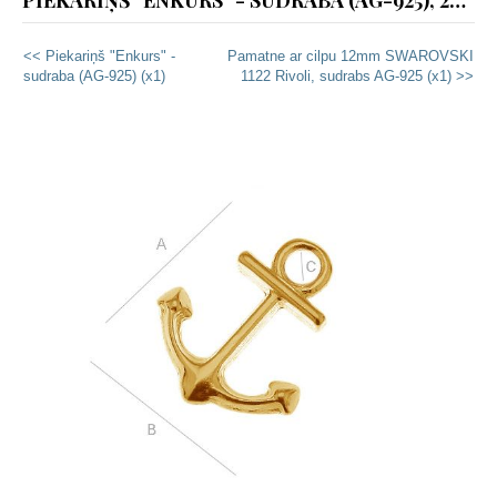
PIEKARIŅŠ "ENKURS" - SUDRABA (AG-925), 24K ZELTA PĀRKLĀJUMS (X1)
<< Piekariņš "Enkurs" -
Pamatne ar cilpu 12mm SWAROVSKI
sudraba (AG-925) (x1)
1122 Rivoli, sudrabs AG-925 (x1) >>