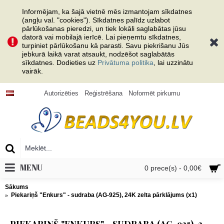
Informējam, ka šajā vietnē mēs izmantojam sīkdatnes
(angļu val. "cookies"). Sīkdatnes palīdz uzlabot
pārlūkošanas pieredzi, un tiek lokāli saglabātas jūsu
datorā vai mobilajā ierīcē. Lai pieņemtu sīkdatnes,
turpiniet pārlūkošanu kā parasti. Savu piekrišanu Jūs
jebkurā laikā varat atsaukt, nodzēšot saglabātās
sīkdatnes. Dodieties uz
Privātuma politika
, lai uzzinātu
vairāk.
Autorizēties
Reģistrēšana
Noformēt pirkumu
MENU
0 prece(s) - 0,00€
Sākums
Piekariņš "Enkurs" - sudraba (AG-925), 24K zelta pārklājums (x1)