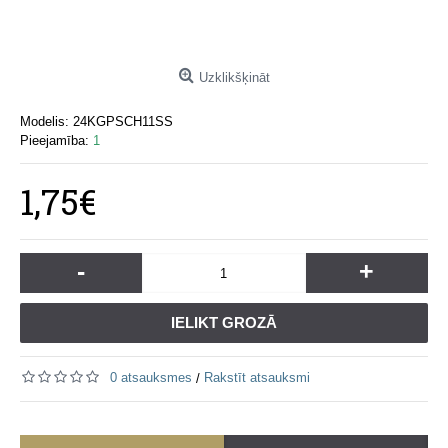
Uzklikšķināt
Modelis:
24KGPSCH11SS
Pieejamība:
1
1,75€
-
+
IELIKT GROZĀ
0 atsauksmes
Rakstīt atsauksmi
/