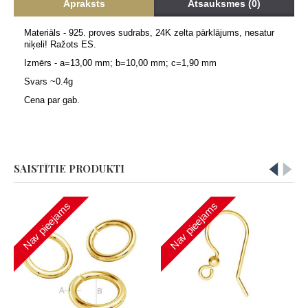
Apraksts
Atsauksmes (0)
Materiāls - 925. proves sudrabs, 24K zelta pārklājums, nesatur
niķeli! Ražots ES.
Izmērs -
a=13,00 mm; b=10,00 mm; c=1,90 mm
Svars ~0.4g
Cena par gab.
SAISTĪTIE PRODUKTI
Nav pieejams
Nav pieejams