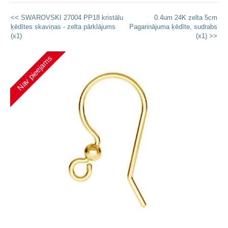
<< SWAROVSKI 27004 PP18 kristālu
0.4um 24K zelta 5cm
ķēdītes skaviņas - zelta pārklājums
Pagarinājuma ķēdīte, sudrabs
(x1)
(x1) >>
Nav pieejams