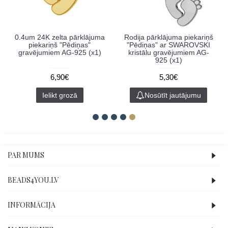
0.4um 24K zelta pārklājuma
Rodija pārklājuma piekariņš
piekariņš "Pēdiņas"
"Pēdiņas" ar SWAROVSKI
gravējumiem AG-925 (x1)
kristālu gravējumiem AG-
925 (x1)
6,90€
5,30€
Ielikt grozā
Nosūtīt jautājumu
PAR MUMS
BEADS4YOU.LV
INFORMĀCIJA