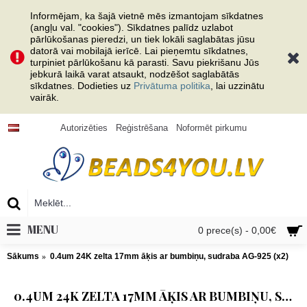
Informējam, ka šajā vietnē mēs izmantojam sīkdatnes
(angļu val. "cookies"). Sīkdatnes palīdz uzlabot
pārlūkošanas pieredzi, un tiek lokāli saglabātas jūsu
datorā vai mobilajā ierīcē. Lai pieņemtu sīkdatnes,
turpiniet pārlūkošanu kā parasti. Savu piekrišanu Jūs
jebkurā laikā varat atsaukt, nodzēšot saglabātās
sīkdatnes. Dodieties uz
Privātuma politika
, lai uzzinātu
vairāk.
Autorizēties
Reģistrēšana
Noformēt pirkumu
MENU
0 prece(s) - 0,00€
Sākums
0.4um 24K zelta 17mm āķis ar bumbiņu, sudraba AG-925 (x2)
0.4UM 24K ZELTA 17MM ĀĶIS AR BUMBIŅU, SUDRABA AG-925 (X2)