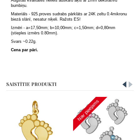
Augstas kvalitātes neliels auskaru āķis ar 2mm dekoratīvu
bumbiņu.
Materiāls - 925.proves sudrabs pārklāts ar 24K zeltu 0.4mikronu
biezā slānī, nesatur niķeli. Ražots ES!
Izmēri - a=17,50mm; b=10,00mm; c=1,50mm; d=0,80mm
(stieples izmērs 0.80mm).
Svars ~0.22g.
Cena par pāri.
SAISTĪTIE PRODUKTI
Nav pieejams