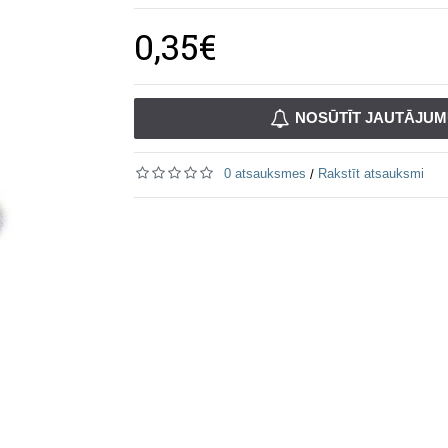
0,35€
NOSŪTĪT JAUTĀJU
0 atsauksmes
Rakstīt atsauksmi
/