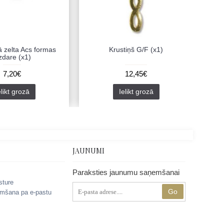
ā zelta Acs formas
Krustiņš G/F (x1)
zdare (x1)
7,20€
12,45€
elikt grozā
Ielikt grozā
JAUNUMI
Paraksties jaunumu saņemšanai
sture
Go
mšana pa e-pastu