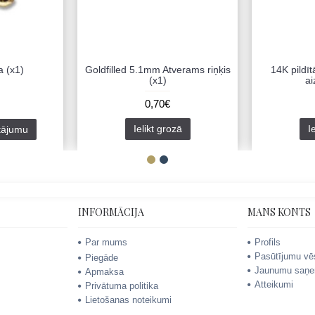
 (x1)
Goldfilled 5.1mm Atverams riņķis
14K pildīt
(x1)
ai
0,70€
Ielikt grozā
I
utājumu
INFORMĀCIJA
MANS KONTS
Par mums
Profils
Pasūtījumu vē
Piegāde
Jaunumu saņe
Apmaksa
Atteikumi
Privātuma politika
Lietošanas noteikumi