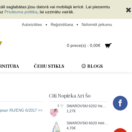
āli saglabātas jūsu datorā vai mobilajā ierīcē. Lai pieņemtu
 uz
Privātuma politika
, lai uzzinātu vairāk.
Autorizēties
•
Reģistrēšana
•
Noformēt pirkumu
0 prece(s) - 0,00€
RNITŪRA
ČEHU STIKLS
BLOGS
Citi Nopirka Arī Šo
SWAROVSKI 6202 Heart Pendant 14.4x14mm Rose (x1)
рнал RU/ENG 6/2017 >>
1,27€
SWAROVSKI 6020 Helix Pendant 18mm Crystal AB (x1)
4,70€