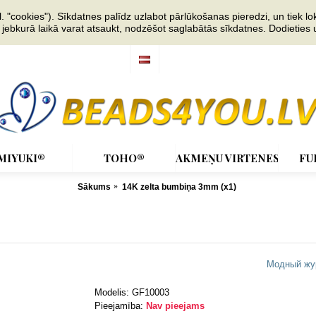
"cookies"). Sīkdatnes palīdz uzlabot pārlūkošanas pieredzi, un tiek lok
s jebkurā laikā varat atsaukt, nodzēšot saglabātās sīkdatnes. Dodieties
MIYUKI®
TOHO®
AKMEŅU VIRTENES
FU
Sākums
14K zelta bumbiņa 3mm (x1)
Модный жу
Modelis:
GF10003
Pieejamība:
Nav pieejams