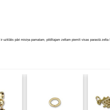
ir uzklāts pāri misiņa pamatam, pildītajam zeltam piemīt visas parastā zelta ī