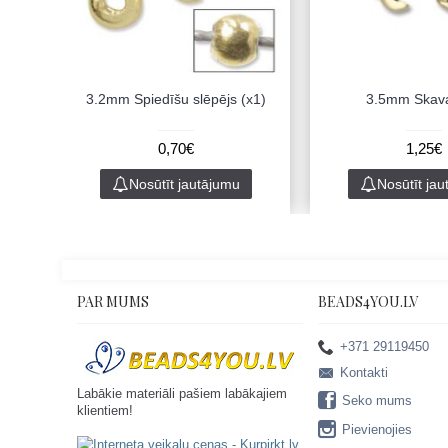
3.2mm Spiedīšu slēpējs (x1)
3.5mm Skava
0,70€
1,25€
Nosūtīt jautājumu
Nosūtīt ja
PAR MUMS
BEADS4YOU.LV
+371 29119450
Kontakti
Labākie materiāli pašiem labākajiem
Seko mums
klientiem!
Pievienojies