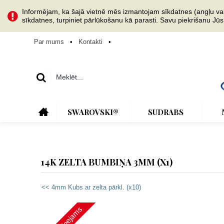
Informējam, ka šajā vietnē mēs izmantojam sīkdatnes (angļu val. 
sīkdatnes, turpiniet pārlūkošanu kā parasti. Savu piekrišanu Jū
Par mums
•
Kontakti
•
SWAROVSKI®
SUDRABS
14K ZELTA BUMBIŅA 3MM (X1)
<< 4mm Kubs ar zelta pārkl. (x10)
Nav pieejams