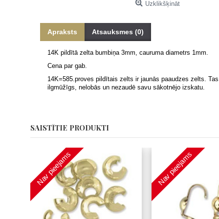
Uzklikšķināt
Apraksts
Atsauksmes (0)
14K pildītā zelta bumbiņa 3mm, cauruma diametrs 1mm.
Cena par gab.
14K=585.proves pildītais zelts ir jaunās paaudzes zelts. Tas 
ilgmūžīgs, nelobās un nezaudē savu sākotnējo izskatu.
SAISTĪTIE PRODUKTI
Nav pieejams
Nav pieejams