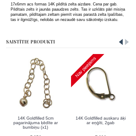
17x6mm acs formas 14K pildītā zelta aizdare. Cena par gab.
Pildītais zelts ir jaunās paaudzes zelts. Tas ir uzklāts pāri misiņa
pamatam, pildītajam zeltam piemīt visas parastā zelta īpašības,
tas ir ilgmūžīgs, nelobās un nezaudē savu sākotnējo izskatu.
SAISTĪTIE PRODUKTI
Nav pieejams
14K Goldfilled 5cm
14K Goldfilled auskaru āķi
pagarinājuma ķēdīte ar
ar eņģīti, 2gab
bumbiņu (x1)