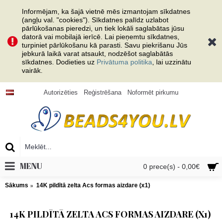
Informējam, ka šajā vietnē mēs izmantojam sīkdatnes
(angļu val. "cookies"). Sīkdatnes palīdz uzlabot
pārlūkošanas pieredzi, un tiek lokāli saglabātas jūsu
datorā vai mobilajā ierīcē. Lai pieņemtu sīkdatnes,
turpiniet pārlūkošanu kā parasti. Savu piekrišanu Jūs
jebkurā laikā varat atsaukt, nodzēšot saglabātās
sīkdatnes. Dodieties uz
Privātuma politika
, lai uzzinātu
vairāk.
Autorizēties
Reģistrēšana
Noformēt pirkumu
MENU
0 prece(s) - 0,00€
Sākums
14K pildītā zelta Acs formas aizdare (x1)
14K PILDĪTĀ ZELTA ACS FORMAS AIZDARE (X1)