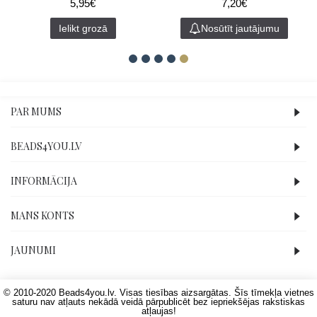
5,95€
7,20€
Ielikt grozā
Nosūtīt jautājumu
PAR MUMS
BEADS4YOU.LV
INFORMĀCIJA
MANS KONTS
JAUNUMI
© 2010-2020 Beads4you.lv. Visas tiesības aizsargātas. Šīs tīmekļa vietnes
saturu nav atļauts nekādā veidā pārpublicēt bez iepriekšējas rakstiskas
atļaujas!