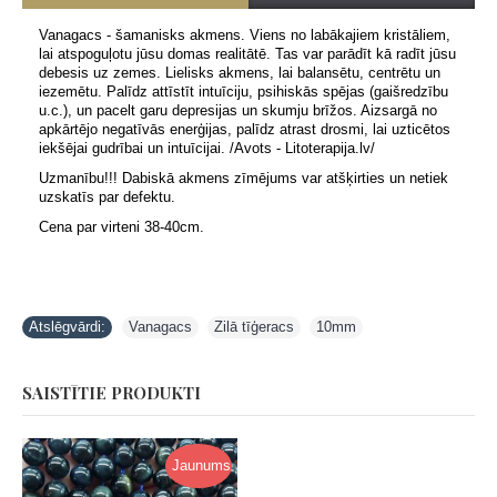
Vanagacs - šamanisks akmens. Viens no labākajiem kristāliem,
lai atspoguļotu jūsu domas realitātē. Tas var parādīt kā radīt jūsu
debesis uz zemes. Lielisks akmens, lai balansētu, centrētu un
iezemētu. Palīdz attīstīt intuīciju, psihiskās spējas (gaišredzību
u.c.), un pacelt garu depresijas un skumju brīžos. Aizsargā no
apkārtējo negatīvās enerģijas, palīdz atrast drosmi, lai uzticētos
iekšējai gudrībai un intuīcijai. /Avots - Litoterapija.lv/
Uzmanību!!! Dabiskā akmens zīmējums var atšķirties un netiek
uzskatīs par defektu.
Cena par virteni 38-40cm.
Atslēgvārdi:
Vanagacs
,
Zilā tīģeracs
,
10mm
SAISTĪTIE PRODUKTI
Jaunums