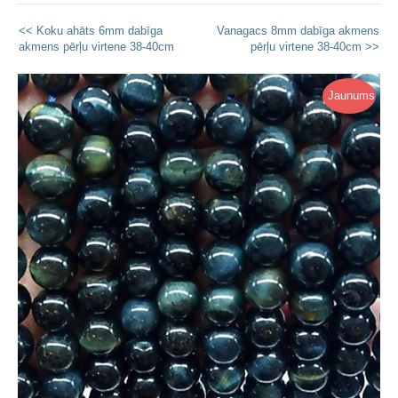
<< Koku ahāts 6mm dabīga
Vanagacs 8mm dabīga akmens
akmens pērļu virtene 38-40cm
pērļu virtene 38-40cm >>
Jaunums