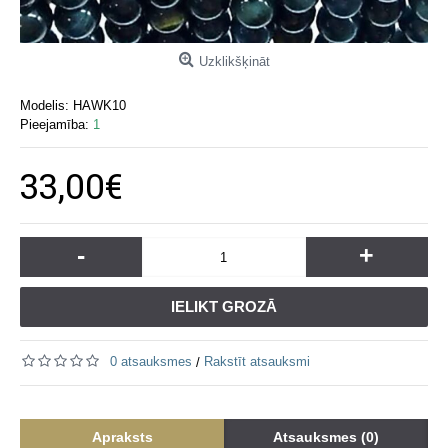
Uzklikšķināt
Modelis:
HAWK10
Pieejamība:
1
33,00€
-
+
IELIKT GROZĀ
0 atsauksmes
Rakstīt atsauksmi
/
Apraksts
Atsauksmes (0)