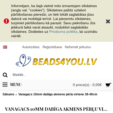
Informējam, ka šajā vietnē mēs izmantojam sīkdatnes
(angļu val. "cookies"). Sīkdatnes palīdz uzlabot
pārlūkošanas pieredzi, un tiek lokāli saglabātas jūsu
datorā vai mobilajā ierīcē. Lai pieņemtu sīkdatnes,
turpiniet pārlūkošanu kā parasti. Savu piekrišanu Jūs
jebkurā laikā varat atsaukt, nodzēšot saglabātās
sīkdatnes. Dodieties uz
Privātuma politika
, lai uzzinātu
vairāk.
Autorizēties
Reģistrēšana
Noformēt pirkumu
MENU
0 prece(s) - 0,00€
Sākums
Vanagacs 10mm dabīga akmens pērļu virtene 38-40cm
VANAGACS 10MM DABĪGA AKMENS PĒRĻU VIRTENE 38-40CM