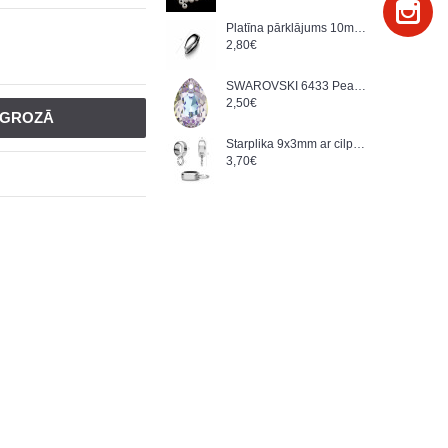
Platīna pārklājums 10mm Satvērējs kuloniem, sudraba AG-925 (x1)
2,80€
SWAROVSKI 6433 Pear Cut Pendant 11.5 mm Crystal (001) Vitrail Light (VL) (x1)
2,50€
T GROZĀ
Starplika 9x3mm ar cilpu 925.sudrabs ar platīnu (x1)
3,70€