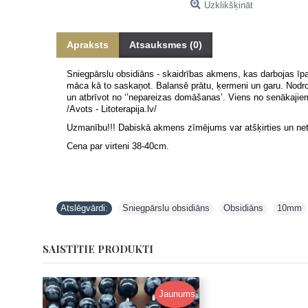
Uzklikšķināt
Apraksts
Atsauksmes (0)
Sniegpārslu obsidiāns - skaidrības akmens, kas darbojas īpaši
māca kā to saskaņot. Balansē prātu, ķermeni un garu. Nodr
un atbrīvot no ‘’nepareizas domāšanas’. Viens no senākajiem
/Avots - Litoterapija.lv/
Uzmanību!!! Dabiskā akmens zīmējums var atšķirties un neti
Cena par virteni 38-40cm.
Atslēgvārdi:
Sniegpārslu obsidiāns
,
Obsidiāns
,
10mm
SAISTĪTIE PRODUKTI
Jaunums