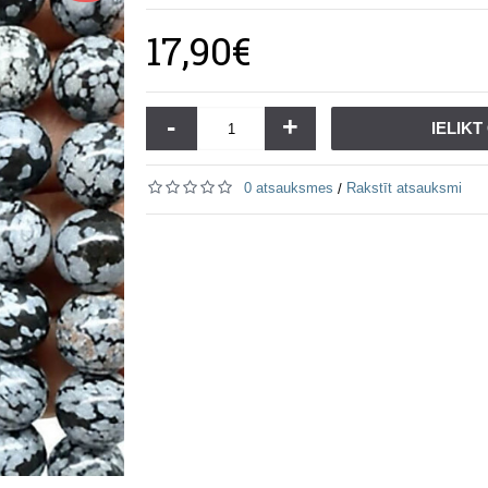
17,90€
-
+
IELIK
0 atsauksmes
Rakstīt atsauksmi
/