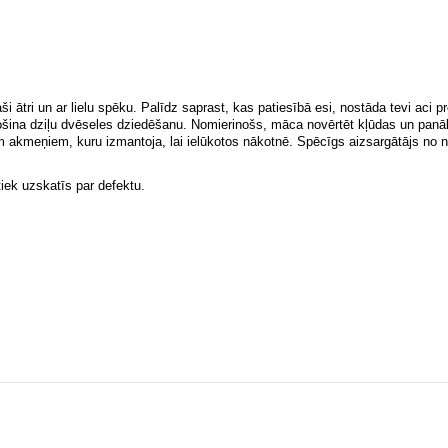
 ātri un ar lielu spēku. Palīdz saprast, kas patiesībā esi, nostāda tevi aci pr
ošina dziļu dvēseles dziedēšanu. Nomierinošs, māca novērtēt kļūdas un panā
 akmeņiem, kuru izmantoja, lai ielūkotos nākotnē. Spēcīgs aizsargātājs no n
ek uzskatīs par defektu.