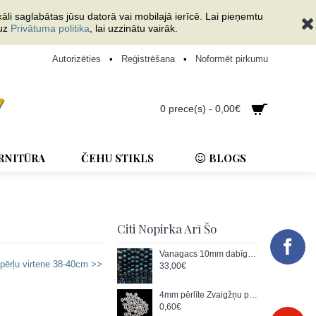
āli saglabātas jūsu datorā vai mobilajā ierīcē. Lai pieņemtu
 uz
Privātuma politika
, lai uzzinātu vairāk.
Autorizēties
•
Reģistrēšana
•
Noformēt pirkumu
0 prece(s) - 0,00€
RNITŪRA
ČEHU STIKLS
BLOGS
Citi Nopirka Arī Šo
Vanagacs 10mm dabīga akmens pērļu virtene 38-40cm
ērļu virtene 38-40cm >>
33,00€
4mm pērlīte Zvaigžņu putekļi, sudrabs AG-925 (x1)
0,60€