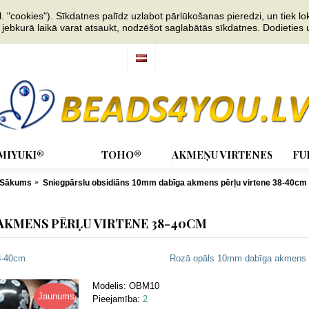
"cookies"). Sīkdatnes palīdz uzlabot pārlūkošanas pieredzi, un tiek lok
s jebkurā laikā varat atsaukt, nodzēšot saglabātās sīkdatnes. Dodieties
MIYUKI®
TOHO®
AKMEŅU VIRTENES
FU
Sākums
Sniegpārslu obsidiāns 10mm dabīga akmens pērļu virtene 38-40cm
AKMENS PĒRĻU VIRTENE 38-40CM
8-40cm
Rozā opāls 10mm dabīga akmens p
Modelis:
OBM10
Jaunums
Pieejamība:
2