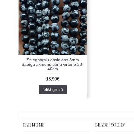
Sniegpārslu obsidiāns 8mm
dabīga akmens pērļu virtene 38-
40cm
15,90€
Ielikt grozā
PAR MUMS
BEADS4YOU.LV