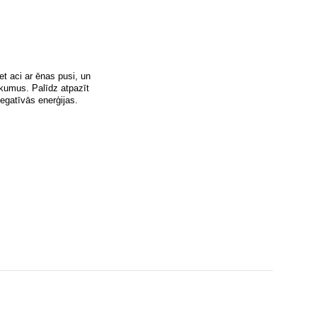
et aci ar ēnas pusi, un
kumus. Palīdz atpazīt
egatīvās enerģijas.