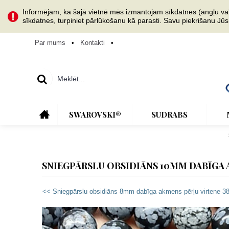
Informējam, ka šajā vietnē mēs izmantojam sīkdatnes (angļu val. 
sīkdatnes, turpiniet pārlūkošanu kā parasti. Savu piekrišanu Jū
Par mums
•
Kontakti
•
SWAROVSKI®
SUDRABS
SNIEGPĀRSLU OBSIDIĀNS 10MM DABĪGA 
<< Sniegpārslu obsidiāns 8mm dabīga akmens pērļu virtene 3