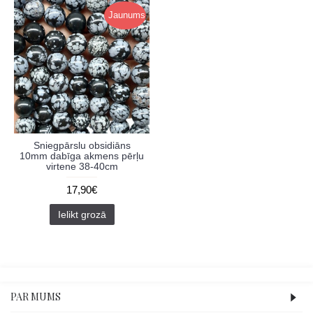
Jaunums
Sniegpārslu obsidiāns
10mm dabīga akmens pērļu
virtene 38-40cm
17,90€
Ielikt grozā
PAR MUMS