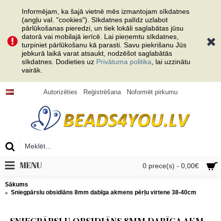
Informējam, ka šajā vietnē mēs izmantojam sīkdatnes
(angļu val. "cookies"). Sīkdatnes palīdz uzlabot
pārlūkošanas pieredzi, un tiek lokāli saglabātas jūsu
datorā vai mobilajā ierīcē. Lai pieņemtu sīkdatnes,
turpiniet pārlūkošanu kā parasti. Savu piekrišanu Jūs
jebkurā laikā varat atsaukt, nodzēšot saglabātās
sīkdatnes. Dodieties uz
Privātuma politika
, lai uzzinātu
vairāk.
Autorizēties
Reģistrēšana
Noformēt pirkumu
MENU
0 prece(s) - 0,00€
Sākums
Sniegpārslu obsidiāns 8mm dabīga akmens pērļu virtene 38-40cm