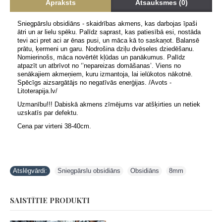
Apraksts
Atsauksmes (0)
Sniegpārslu obsidiāns - skaidrības akmens, kas darbojas īpaši
ātri un ar lielu spēku. Palīdz saprast, kas patiesībā esi, nostāda
tevi aci pret aci ar ēnas pusi, un māca kā to saskaņot. Balansē
prātu, ķermeni un garu. Nodrošina dziļu dvēseles dziedēšanu.
Nomierinošs, māca novērtēt kļūdas un panākumus. Palīdz
atpazīt un atbrīvot no ‘’nepareizas domāšanas’. Viens no
senākajiem akmeņiem, kuru izmantoja, lai ielūkotos nākotnē.
Spēcīgs aizsargātājs no negatīvās enerģijas. /Avots -
Litoterapija.lv/
Uzmanību!!! Dabiskā akmens zīmējums var atšķirties un netiek
uzskatīs par defektu.
Cena par virteni 38-40cm.
Atslēgvārdi:
Sniegpārslu obsidiāns
,
Obsidiāns
,
8mm
SAISTĪTIE PRODUKTI