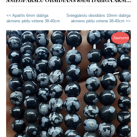
SNIEGPĀRSLU OBSIDIĀNS 8MM DABĪGA AKMENS PĒRĻU VIRTENE 38-40CM
<< Apatīts 6mm dabīga
Sniegpārslu obsidiāns 10mm dabīga
akmens pērļu virtene 38-40cm
akmens pērļu virtene 38-40cm >>
Jaunums