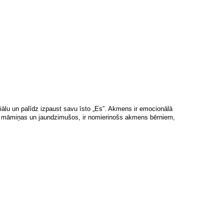
nciālu un palīdz izpaust savu īsto „Es”. Akmens ir emocionālā
ās māmiņas un jaundzimušos, ir nomierinošs akmens bērniem,