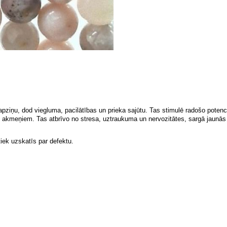
a apziņu, dod viegluma, pacilātības un prieka sajūtu. Tas stimulē radošo pote
s akmeņiem. Tas atbrīvo no stresa, uztraukuma un nervozitātes, sargā jaun
ek uzskatīs par defektu.