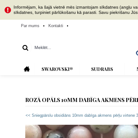
Informējam, ka šajā vietnē mēs izmantojam sīkdatnes (angļu val. 
sīkdatnes, turpiniet pārlūkošanu kā parasti. Savu piekrišanu Jū
Par mums
•
Kontakti
•
SWAROVSKI®
SUDRABS
ROZĀ OPĀLS 10MM DABĪGA AKMENS PĒR
<< Sniegpārslu obsidiāns 10mm dabīga akmens pērļu virtene 