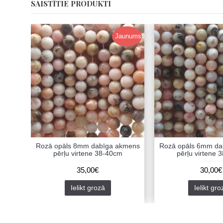
SAISTĪTIE PRODUKTI
Jaunums
Rozā opāls 8mm dabīga akmens
Rozā opāls 6mm da
pērļu virtene 38-40cm
pērļu virtene 
35,00€
30,00€
Ielikt grozā
Ielikt gro