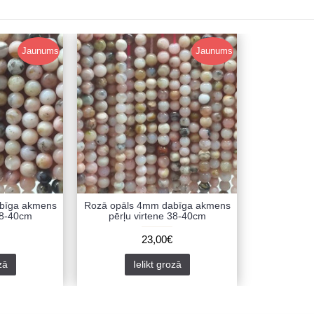
Jaunums
Jaunums
bīga akmens
Rozā opāls 4mm dabīga akmens
38-40cm
pērļu virtene 38-40cm
23,00€
zā
Ielikt grozā