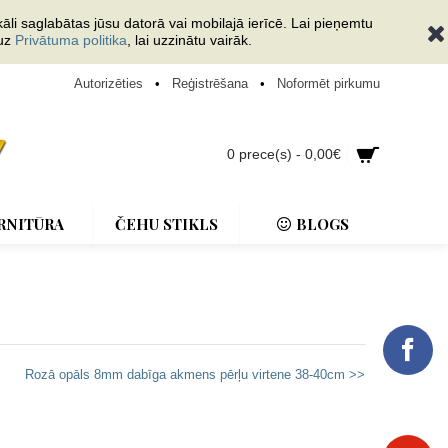
āli saglabātas jūsu datorā vai mobilajā ierīcē. Lai pieņemtu
 uz
Privātuma politika
, lai uzzinātu vairāk.
Autorizēties
•
Reģistrēšana
•
Noformēt pirkumu
0 prece(s) - 0,00€
RNITŪRA
ČEHU STIKLS
BLOGS
Rozā opāls 8mm dabīga akmens pērļu virtene 38-40cm >>