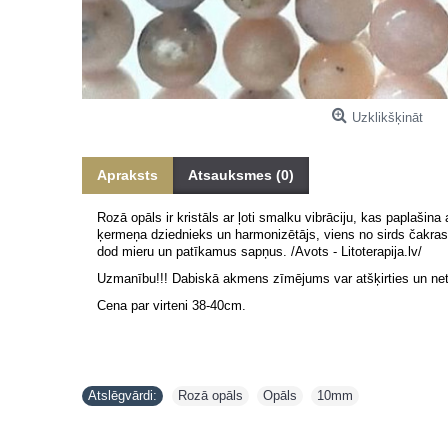
Uzklikšķināt
Apraksts
Atsauksmes (0)
Rozā opāls ir kristāls ar ļoti smalku vibrāciju, kas paplašin
ķermeņa dziednieks un harmonizētājs, viens no sirds čakra
dod mieru un patīkamus sapņus. /Avots - Litoterapija.lv/
Uzmanību!!! Dabiskā akmens zīmējums var atšķirties un neti
Cena par virteni 38-40cm.
Atslēgvārdi:
Rozā opāls
,
Opāls
,
10mm