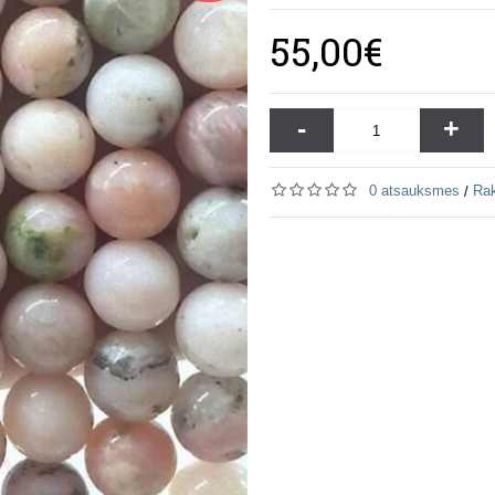
55,00€
-
+
0 atsauksmes
Rak
/