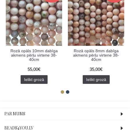
Rozā opāls 10mm dabīga
Rozā opāls 8mm dabīga
akmens pērļu virtene 38-
akmens pērļu virtene 38-
40cm
40cm
55,00€
35,00€
Ielikt grozā
Ielikt grozā
PAR MUMS
BEADS4YOU.LV