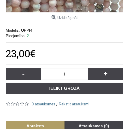
Uzklikšķināt
Modelis:
OPPI4
Pieejamība:
2
23,00€
-
+
IELIKT GROZĀ
0 atsauksmes
Rakstīt atsauksmi
/
Apraksts
Atsauksmes (0)