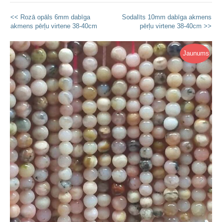
<< Rozā opāls 6mm dabīga
Sodalīts 10mm dabīga akmens
akmens pērļu virtene 38-40cm
pērļu virtene 38-40cm >>
Jaunums