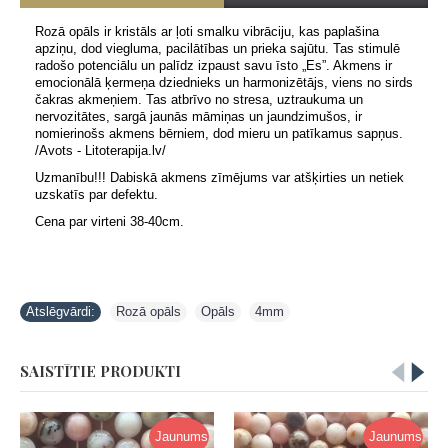
Rozā opāls ir kristāls ar ļoti smalku vibrāciju, kas paplašina
apziņu, dod viegluma, pacilātības un prieka sajūtu. Tas stimulē
radošo potenciālu un palīdz izpaust savu īsto „Es”. Akmens ir
emocionālā ķermeņa dziednieks un harmonizētājs, viens no sirds
čakras akmeņiem. Tas atbrīvo no stresa, uztraukuma un
nervozitātes, sargā jaunās māmiņas un jaundzimušos, ir
nomierinošs akmens bērniem, dod mieru un patīkamus sapņus.
/Avots - Litoterapija.lv/
Uzmanību!!! Dabiskā akmens zīmējums var atšķirties un netiek
uzskatīs par defektu.
Cena par virteni 38-40cm.
Atslēgvārdi:
Rozā opāls
,
Opāls
,
4mm
SAISTĪTIE PRODUKTI
Jaunums
Jaunums