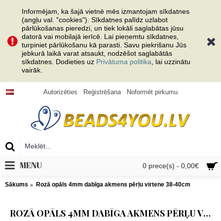
Informējam, ka šajā vietnē mēs izmantojam sīkdatnes
(angļu val. "cookies"). Sīkdatnes palīdz uzlabot
pārlūkošanas pieredzi, un tiek lokāli saglabātas jūsu
datorā vai mobilajā ierīcē. Lai pieņemtu sīkdatnes,
turpiniet pārlūkošanu kā parasti. Savu piekrišanu Jūs
jebkurā laikā varat atsaukt, nodzēšot saglabātās
sīkdatnes. Dodieties uz
Privātuma politika
, lai uzzinātu
vairāk.
Autorizēties
Reģistrēšana
Noformēt pirkumu
MENU
0 prece(s) - 0,00€
Sākums
Rozā opāls 4mm dabīga akmens pērļu virtene 38-40cm
ROZĀ OPĀLS 4MM DABĪGA AKMENS PĒRĻU VIRTENE 38-40CM